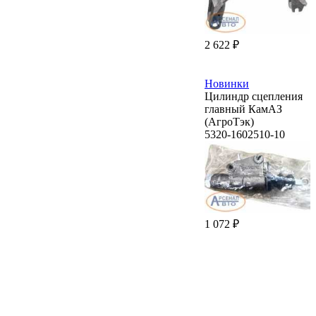
2 622 ₽
Новинки
Цилиндр сцепления
главный КамАЗ
(АгроТэк)
5320-1602510-10
1 072 ₽