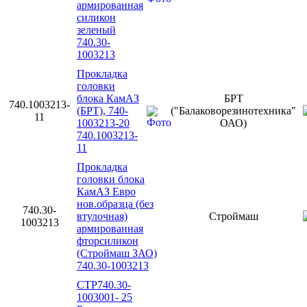
армированная
силикон
зеленый
740.30-
1003213
Прокладка
головки
блока КамАЗ
БРТ
740.1003213-
(БРТ), 740-
("Балаковорезинотехника"
11
1003213-20
ОАО)
740.1003213-
11
Прокладка
головки блока
КамАЗ Евро
нов.образца (без
740.30-
втулочная)
Строймаш
1003213
армированная
фторсиликон
(Строймаш ЗАО)
740.30-1003213
СТР740.30-
1003001- 25