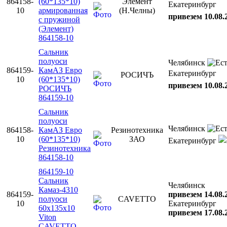
864158-
(60*135*10)
Элемент
Екатеринбург
10
армированная
(Н.Челны)
привезем 10.08.
с пружиной
(Элемент)
864158-10
Сальник
полуоси
Челябинск
864159-
КамАЗ Евро
Екатеринбург
РОСИЧЪ
10
(60*135*10)
привезем 10.08.
РОСИЧЪ
864159-10
Сальник
полуоси
Челябинск
864158-
КамАЗ Евро
Резинотехника
10
(60*135*10)
ЗАО
Екатеринбург
Резинотехника
864158-10
864159-10
Сальник
Челябинск
Камаз-4310
864159-
привезем 14.08.
полуоси
CAVETTO
10
Екатеринбург
60х135х10
привезем 17.08.
Viton
CAVETTO