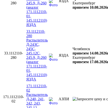
ЯЗДА
280
245.9, Д-260
Екатеринбург
(аналог
привезем 10.08.2026
171.1112110-
01,
145.1112110)
ЯЗДА
33.1112110-
280
Распылитель
Д-243С,
245С,
Челябинск
33.1112110-
245.12С,
привезем 14.08.2026
ЯЗДА
280
245.9, Д-260
Екатеринбург
(аналог
привезем 17.08.2026
171.1112110-
01,
145.1112110)
ЯЗДА
171.1112110-
02
Распылитель
171.1112110-
Д-240, 241,
АЗПИ
02
242, 243,
245.12