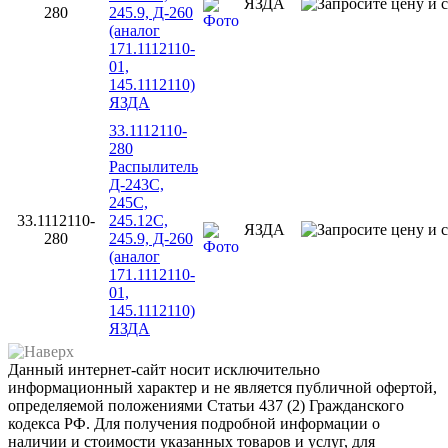
ЯЗДА
280
245.9, Д-260
(аналог
171.1112110-
01,
145.1112110)
ЯЗДА
33.1112110-
280
Распылитель
Д-243С,
245С,
33.1112110-
245.12С,
ЯЗДА
280
245.9, Д-260
(аналог
171.1112110-
01,
145.1112110)
ЯЗДА
Данный интернет-сайт носит исключительно
информационный характер и не является публичной офертой,
определяемой положениями Статьи 437 (2) Гражданского
кодекса РФ. Для получения подробной информации о
наличии и стоимости указанных товаров и услуг, для