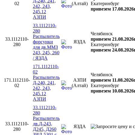
Д-240, 241,
02
(Алтай)
Екатеринбург
242, 243,
привезем 17.08.2026
245.12
АЗПИ
33.1112110-
280
Челябинск
Распылитель
33.1112110-
привезем 21.08.2026
форсунки
ЯЗДА
280
Екатеринбург
для дв.ММЗ
привезем 24.08.2026
243, 245, 260
/ ЯЗДА
171.1112110-
02
Челябинск
Распылитель
171.1112110-
АЗПИ
привезем 11.08.2026
Д-240, 241,
02
(Алтай)
Екатеринбург
242, 243,
привезем 10.08.2026
245.12
АЗПИ
33.1112110-
280
Распылитель
33.1112110-
дв.Д-243,
ЯЗДА
280
Д245, Д260
ЗИЛ-5301 с