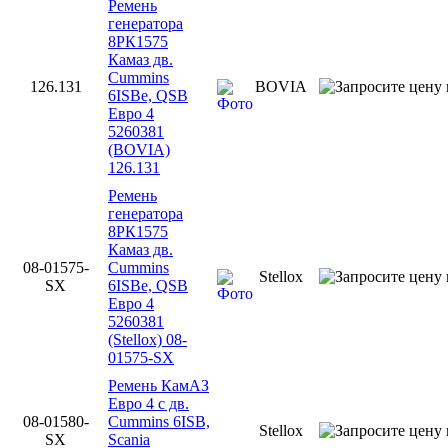
Ремень
генератора
8РК1575
Камаз дв.
Cummins
126.131
BOVIA
6ISBe, QSB
Евро 4
5260381
(BOVIA)
126.131
Ремень
генератора
8РК1575
Камаз дв.
08-01575-
Cummins
Stellox
SX
6ISBe, QSB
Евро 4
5260381
(Stellox) 08-
01575-SX
Ремень КамАЗ
Евро 4 с дв.
08-01580-
Cummins 6ISB,
Stellox
SX
Scania