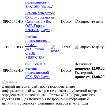
поликлиновый
8PK1580 (Stellox)
Ремень генератора
8РК1575 Камаз дв.
8PK1575HD
Cummins 6ISBe,
Dayco
QSB Евро 4
5260381 (Dayco)
Ремень
поликлиновый
КамАЗ
EB8PK1833
Espra
дв.Cummins
6ISBE
EB8PK1833
8PK1582HD
Челябинск
Ремень
привезем 12.08.20
8PK1582HD
Dayco
поликлиновой
Екатеринбург
8PK1580 Dayco
привезем 13.08.20
Данный интернет-сайт носит исключительно
информационный характер и не является публичной офертой,
определяемой положениями Статьи 437 (2) Гражданского
кодекса РФ. Для получения подробной информации о
наличии и стоимости указанных товаров и услуг, для