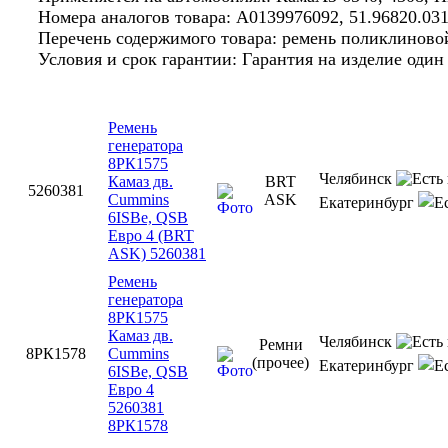
Номера аналогов товара: A0139976092, 51.96820.031
Перечень содержимого товара: ремень поликлиновой
Условия и срок гарантии: Гарантия на изделие оди
Ремень
генератора
8РК1575
Челябинск
Камаз дв.
BRT
5260381
Cummins
ASK
Екатеринбург
6ISBe, QSB
Евро 4 (BRT
ASK) 5260381
Ремень
генератора
8РК1575
Камаз дв.
Челябинск
Ремни
8РК1578
Cummins
(прочее)
Екатеринбург
6ISBe, QSB
Евро 4
5260381
8РК1578