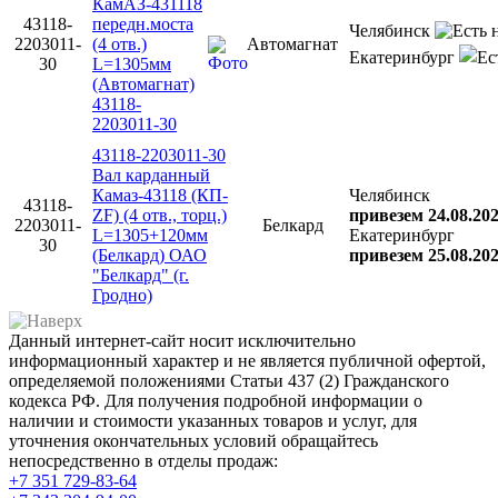
КамАЗ-431118
43118-
передн.моста
Челябинск
2203011-
(4 отв.)
Автомагнат
Екатеринбург
30
L=1305мм
(Автомагнат)
43118-
2203011-30
43118-2203011-30
Вал карданный
Камаз-43118 (КП-
Челябинск
43118-
ZF) (4 отв., торц.)
привезем 24.08.20
2203011-
Белкард
L=1305+120мм
Екатеринбург
30
(Белкард) ОАО
привезем 25.08.20
"Белкард" (г.
Гродно)
Данный интернет-сайт носит исключительно
информационный характер и не является публичной офертой,
определяемой положениями Статьи 437 (2) Гражданского
кодекса РФ. Для получения подробной информации о
наличии и стоимости указанных товаров и услуг, для
уточнения окончательных условий обращайтесь
непосредственно в отделы продаж:
+7 351
729-83-64