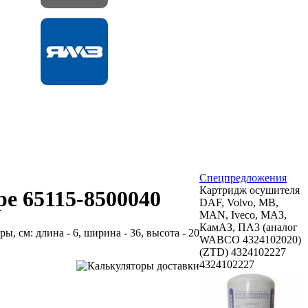
Спецпредложения
Картридж осушителя
ре 65115-8500040
DAF, Volvo, MB,
MAN, Iveco, МАЗ,
КамАЗ, ПА3 (аналог
ры, см: длина - 6, ширина - 36, высота - 20
WABCO 4324102020)
(ZTD) 4324102227
4324102227