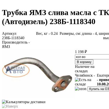
Трубка ЯМЗ слива масла с Т
(Автодизель) 238Б-1118340
Артикул
Вес, кг - 0.24 Размеры, см: длина - 4, ширин
238Б-1118340
выс
Производитель -
ЯМЗ
1 198 ₽
Наличие на
складах
Челябинск -
Екатер
-
прив
10.08.2
Купить на О