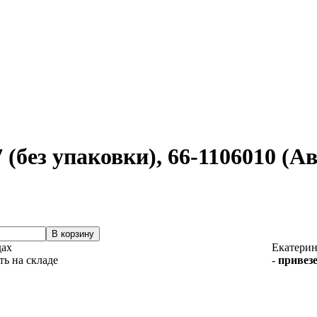
(без упаковки), 66-1106010 (А
дах
Екатерин
-
привезе