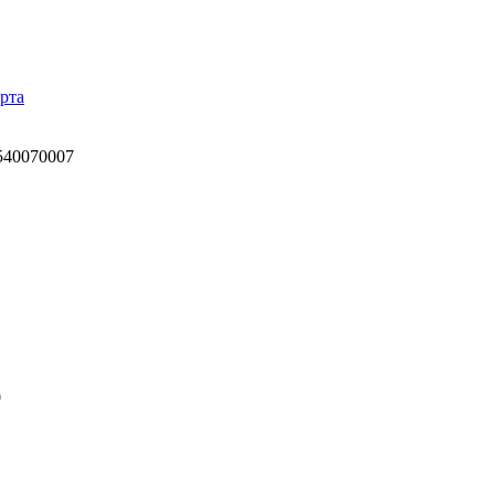
рта
540070007
0