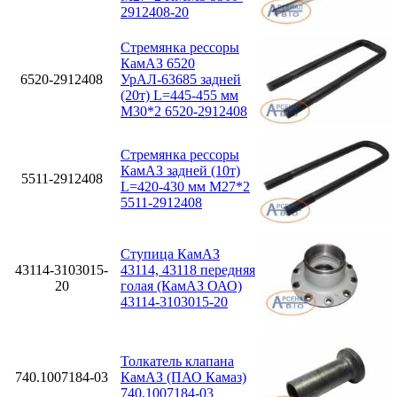
2912408-20
Стремянка рессоры
КамАЗ 6520
6520-2912408
УрАЛ-63685 задней
(20т) L=445-455 мм
М30*2 6520-2912408
Стремянка рессоры
КамАЗ задней (10т)
5511-2912408
L=420-430 мм М27*2
5511-2912408
Ступица КамАЗ
43114-3103015-
43114, 43118 передняя
20
голая (КамАЗ ОАО)
43114-3103015-20
Толкатель клапана
740.1007184-03
КамАЗ (ПАО Камаз)
740.1007184-03