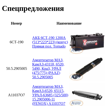
Спецпредложения
Номер
Наименование
АКБ 6СТ-190 1200А
6СТ-190
(513*223*223) (конус)
Прямая пол. Tornado
Амортизатор МАЗ,
КамАЗ-43118, 6520,
50.5.2905005
5490, КраЗ, УРАЛ
(475/775) (PAAZ)
50.5.2905005
Амортизатор МАЗ,
КамАЗ-6520, 65115,
A11037O7
УРАЛ-63685 (325/500)
15.2905006-11
(FENOX) A11037O7