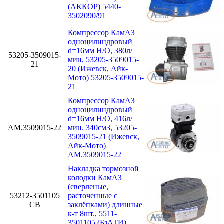
(АККОР) 5440-
3502090/91
Компрессор КамАЗ
одноцилиндровый
d=16мм Н/О, 380л/
53205-3509015-
мин, 53205-3509015-
21
20 (Ижевск, Айк-
Мото) 53205-3509015-
21
Компрессор КамАЗ
одноцилиндровый
d=16мм Н/О, 416л/
АМ.3509015-22
мин. 340см3, 53205-
3509015-21 (Ижевск,
Айк-Мото)
АМ.3509015-22
Накладка тормозной
колодки КамАЗ
(сверленые,
53212-3501105
расточенные с
СВ
заклёпками) длинные
к-т 8шт., 5511-
3501105 (БзАТИ)