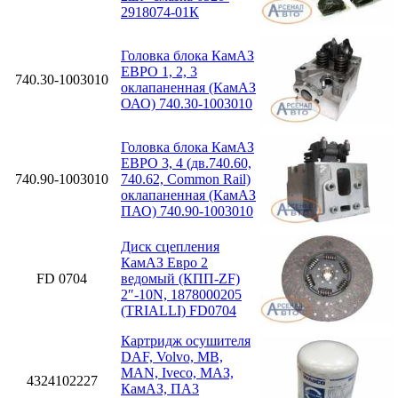
2918074-01К
Головка блока КамАЗ
ЕВРО 1, 2, 3
740.30-1003010
оклапаненная (КамАЗ
ОАО) 740.30-1003010
Головка блока КамАЗ
ЕВРО 3, 4 (дв.740.60,
740.90-1003010
740.62, Common Rail)
оклапаненная (КамАЗ
ПАО) 740.90-1003010
Диск сцепления
КамАЗ Евро 2
FD 0704
ведомый (КПП-ZF)
2″-10N, 1878000205
(TRIALLI) FD0704
Картридж осушителя
DAF, Volvo, MB,
MAN, Iveco, МАЗ,
4324102227
КамАЗ, ПА3