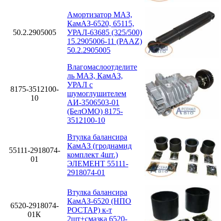
Амортизатор МАЗ,
КамАЗ-6520, 65115,
50.2.2905005
УРАЛ-63685 (325/500)
15.2905006-11 (PAAZ)
50.2.2905005
Влагомаслоотделите
ль МАЗ, КамАЗ,
УРАЛ с
8175-3512100-
шумоглушителем
10
АИ-3506503-01
(БелОМО) 8175-
3512100-10
Втулка балансира
КамАЗ (гроднамид
55111-2918074-
комплект 4шт.)
01
ЭЛЕМЕНТ 55111-
2918074-01
Втулка балансира
КамАЗ-6520 (НПО
6520-2918074-
РОСТАР) к-т
01К
2шт+смазка 6520-