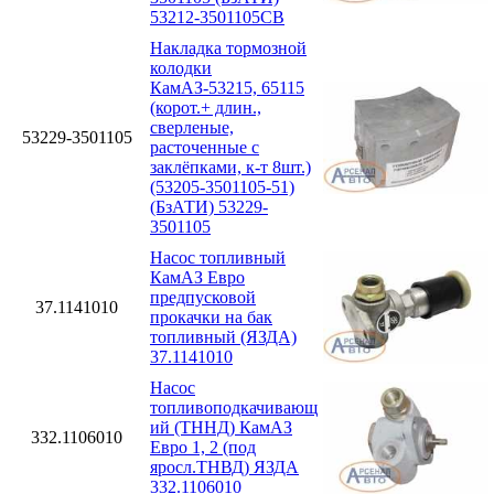
53212-3501105СВ
Накладка тормозной
колодки
КамАЗ-53215, 65115
(корот.+ длин.,
сверленые,
53229-3501105
расточенные с
заклёпками, к-т 8шт.)
(53205-3501105-51)
(БзАТИ) 53229-
3501105
Насос топливный
КамАЗ Евро
предпусковой
37.1141010
прокачки на бак
топливный (ЯЗДА)
37.1141010
Насос
топливоподкачивающ
ий (ТННД) КамАЗ
332.1106010
Евро 1, 2 (под
яросл.ТНВД) ЯЗДА
332.1106010