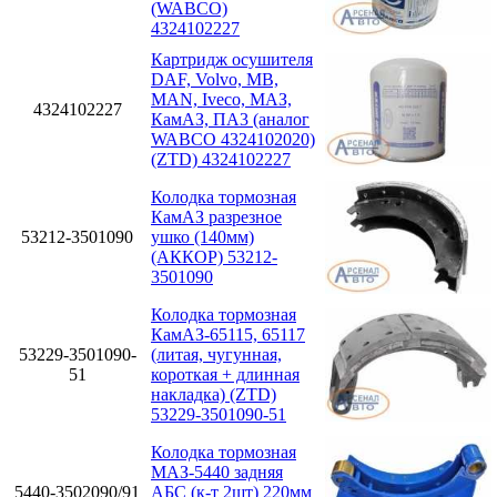
(WABCO)
4324102227
Картридж осушителя
DAF, Volvo, MB,
MAN, Iveco, МАЗ,
4324102227
КамАЗ, ПА3 (аналог
WABCO 4324102020)
(ZTD) 4324102227
Колодка тормозная
КамАЗ разрезное
53212-3501090
ушко (140мм)
(АККОР) 53212-
3501090
Колодка тормозная
КамАЗ-65115, 65117
53229-3501090-
(литая, чугунная,
51
короткая + длинная
накладка) (ZTD)
53229-3501090-51
Колодка тормозная
МАЗ-5440 задняя
5440-3502090/91
АБС (к-т 2шт) 220мм