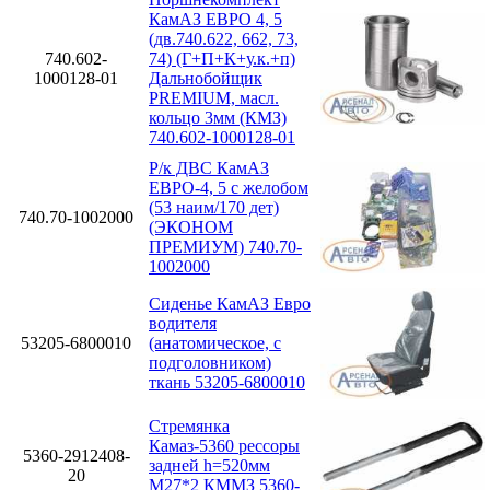
КамАЗ ЕВРО 4, 5
(дв.740.622, 662, 73,
740.602-
74) (Г+П+К+у.к.+п)
1000128-01
Дальнобойщик
PREMIUM, масл.
кольцо 3мм (КМЗ)
740.602-1000128-01
Р/к ДВС КамАЗ
ЕВРО-4, 5 с желобом
(53 наим/170 дет)
740.70-1002000
(ЭКОНОМ
ПРЕМИУМ) 740.70-
1002000
Сиденье КамАЗ Евро
водителя
53205-6800010
(анатомическое, с
подголовником)
ткань 53205-6800010
Стремянка
Камаз-5360 рессоры
5360-2912408-
задней h=520мм
20
М27*2 КММЗ 5360-