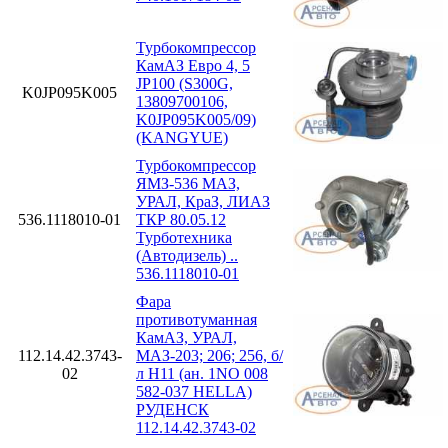
Турбокомпрессор
КамАЗ Евро 4, 5
JP100 (S300G,
K0JP095K005
13809700106,
K0JP095K005/09)
(KANGYUE)
Турбокомпрессор
ЯМЗ-536 МАЗ,
УРАЛ, КраЗ, ЛИАЗ
536.1118010-01
ТКР 80.05.12
Турботехника
(Автодизель) ..
536.1118010-01
Фара
противотуманная
КамАЗ, УРАЛ,
112.14.42.3743-
МАЗ-203; 206; 256, б/
02
л H11 (ан. 1NO 008
582-037 HELLA)
РУДЕНСК
112.14.42.3743-02