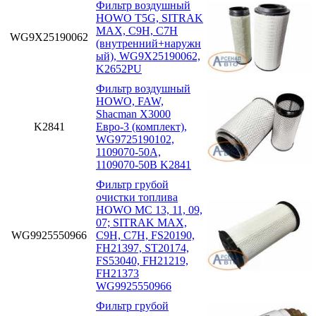
Фильтр воздушный
HOWO T5G, SITRAK
MAX, C9H, C7H
WG9X25190062
(внутренний+наружн
ый), WG9X25190062,
K2652PU
Фильтр воздушный
HOWO, FAW,
Shacman X3000
K2841
Евро-3 (комплект),
WG9725190102,
1109070-50A,
1109070-50B K2841
Фильтр грубой
очистки топлива
HOWO MC 13, 11, 09,
07; SITRAK MAX,
WG9925550966
C9H, C7H, FS20190,
FH21397, ST20174,
FS53040, FH21219,
FH21373
WG9925550966
Фильтр грубой