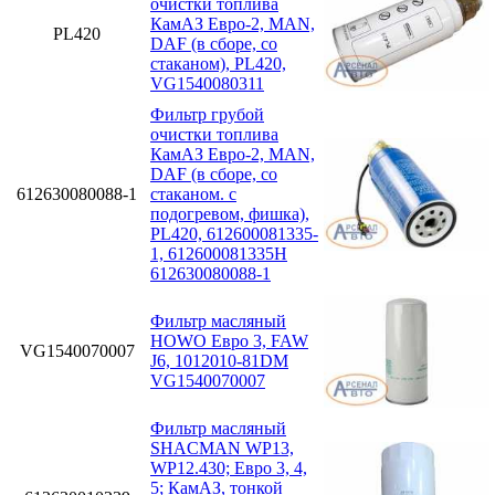
очистки топлива
КамАЗ Евро-2, MAN,
PL420
DAF (в сборе, со
стаканом), PL420,
VG1540080311
Фильтр грубой
очистки топлива
КамАЗ Евро-2, MAN,
DAF (в сборе, со
612630080088-1
стаканом. с
подогревом, фишка),
PL420, 612600081335-
1, 612600081335H
612630080088-1
Фильтр масляный
HOWO Евро 3, FAW
VG1540070007
J6, 1012010-81DM
VG1540070007
Фильтр масляный
SHACMAN WP13,
WP12.430; Eвро 3, 4,
5; КамАЗ, тонкой