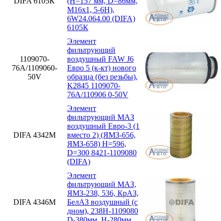
DIFA 6105К
(H=157 мм, D=86мм,
M16x1, 5-6H),
6W24.064.00 (DIFA)
6105К
Элемент
фильтрующий
1109070-
воздушный FAW J6
76А/1109060-
Евро 5 (к-кт) нового
50V
образца (без резьбы),
K2845 1109070-
76А/110906 0-50V
Элемент
фильтрующий МАЗ
воздушный Евро-3 (1
DIFA 4342М
вместо 2) (ЯМЗ-656,
ЯМЗ-658) H=596,
D=300 8421-1109080
(DIFA)
Элемент
фильтрующий МАЗ,
ЯМЗ-238, 536, КрАЗ,
DIFA 4346М
БелАЗ воздушный (с
дном), 238Н-1109080
D-380мм, H-280мм