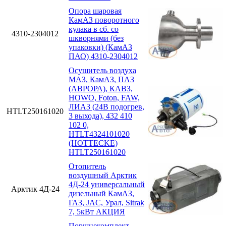
Опора шаровая
КамАЗ поворотного
кулака в сб. со
4310-2304012
шкворнями (без
упаковки) (КамАЗ
ПАО) 4310-2304012
Осушитель воздуха
МАЗ, КамАЗ, ПАЗ
(АВРОРА), КАВЗ,
HOWO, Foton, FAW,
ЛИАЗ (24В подогрев,
HTLT250161020
3 выхода), 432 410
102 0,
HTLT4324101020
(HOTTECKE)
HTLT250161020
Отопитель
воздушный Арктик
4Д-24 универсальный
Арктик 4Д-24
дизельный КамАЗ,
ГАЗ, JAC, Урал, Sitrak
7, 5кВт АКЦИЯ
Поршнекомплект