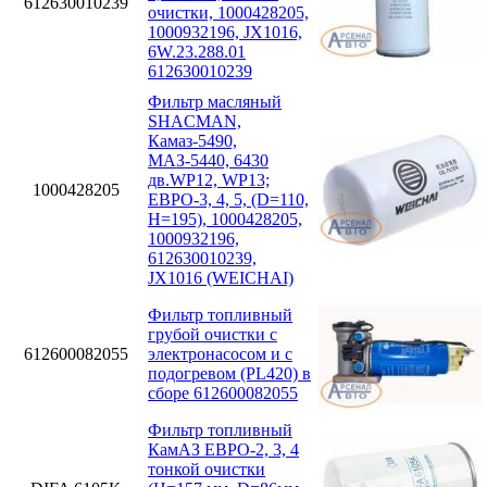
612630010239
очистки, 1000428205,
1000932196, JX1016,
6W.23.288.01
612630010239
Фильтр масляный
SHACMAN,
Камаз-5490,
МАЗ-5440, 6430
дв.WP12, WP13;
1000428205
ЕВРО-3, 4, 5, (D=110,
H=195), 1000428205,
1000932196,
612630010239,
JX1016 (WEICHAI)
Фильтр топливный
грубой очистки с
612600082055
электронасосом и с
подогревом (PL420) в
сборе 612600082055
Фильтр топливный
КамАЗ ЕВРО-2, 3, 4
тонкой очистки