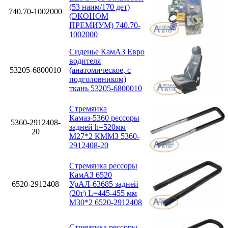
(53 наим/170 дет)
740.70-1002000
(ЭКОНОМ
ПРЕМИУМ) 740.70-
1002000
Сиденье КамАЗ Евро
водителя
53205-6800010
(анатомическое, с
подголовником)
ткань 53205-6800010
Стремянка
Камаз-5360 рессоры
5360-2912408-
задней h=520мм
20
М27*2 КММЗ 5360-
2912408-20
Стремянка рессоры
КамАЗ 6520
6520-2912408
УрАЛ-63685 задней
(20т) L=445-455 мм
М30*2 6520-2912408
Стремянка рессоры