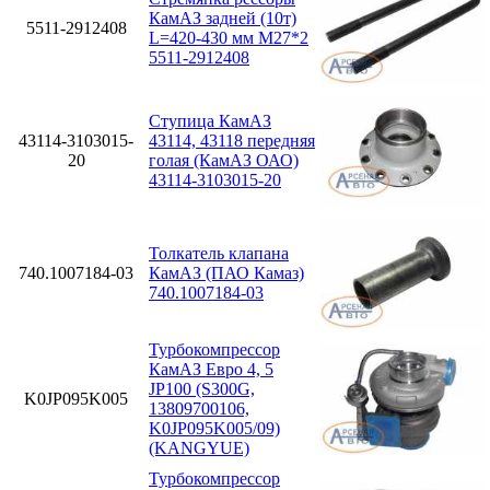
КамАЗ задней (10т)
5511-2912408
L=420-430 мм М27*2
5511-2912408
Ступица КамАЗ
43114-3103015-
43114, 43118 передняя
20
голая (КамАЗ ОАО)
43114-3103015-20
Толкатель клапана
740.1007184-03
КамАЗ (ПАО Камаз)
740.1007184-03
Турбокомпрессор
КамАЗ Евро 4, 5
JP100 (S300G,
K0JP095K005
13809700106,
K0JP095K005/09)
(KANGYUE)
Турбокомпрессор