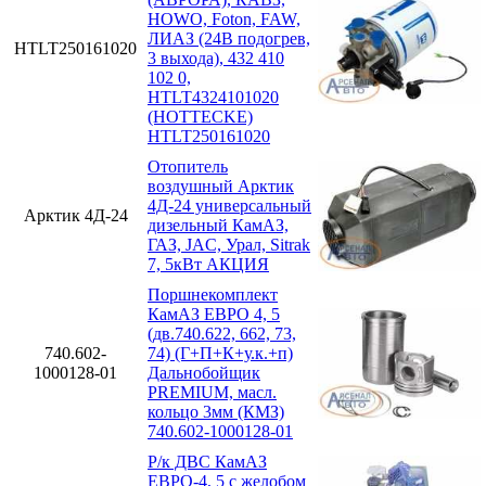
HOWO, Foton, FAW,
ЛИАЗ (24В подогрев,
HTLT250161020
3 выхода), 432 410
102 0,
HTLT4324101020
(HOTTECKE)
HTLT250161020
Отопитель
воздушный Арктик
4Д-24 универсальный
Арктик 4Д-24
дизельный КамАЗ,
ГАЗ, JAC, Урал, Sitrak
7, 5кВт АКЦИЯ
Поршнекомплект
КамАЗ ЕВРО 4, 5
(дв.740.622, 662, 73,
740.602-
74) (Г+П+К+у.к.+п)
1000128-01
Дальнобойщик
PREMIUM, масл.
кольцо 3мм (КМЗ)
740.602-1000128-01
Р/к ДВС КамАЗ
ЕВРО-4, 5 с желобом