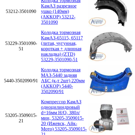
Колодка тормозная
КамАЗ разрезное
53212-3501090
ушко (140мм)
(АККОР) 53212-
3501090
Колодка тормозная
КамАЗ-65115, 65117
53229-3501090-
(литая, чугунная,
51
короткая + длинная
накладка) (ZTD)
53229-3501090-51
Колодка тормозная
МАЗ-5440 задняя
5440-3502090/91
АБС (к-т 2шт) 220мм
(АККОР) 5440-
3502090/91
Компрессор КамАЗ
одноцилиндровый
d=16мм Н/О, 380л/
53205-3509015-
мин, 53205-3509015-
21
20 (Ижевск, Айк-
Мото) 53205-3509015-
21