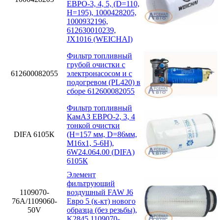
ЕВРО-3, 4, 5, (D=110,
H=195), 1000428205,
1000932196,
612630010239,
JX1016 (WEICHAI)
Фильтр топливный
грубой очистки с
612600082055
электронасосом и с
подогревом (PL420) в
сборе 612600082055
Фильтр топливный
КамАЗ ЕВРО-2, 3, 4
тонкой очистки
DIFA 6105К
(H=157 мм, D=86мм,
M16x1, 5-6H),
6W24.064.00 (DIFA)
6105К
Элемент
фильтрующий
1109070-
воздушный FAW J6
76А/1109060-
Евро 5 (к-кт) нового
50V
образца (без резьбы),
K2845 1109070-