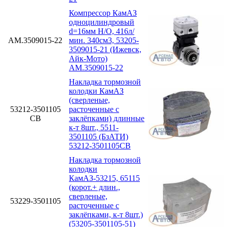
Компрессор КамАЗ
одноцилиндровый
d=16мм Н/О, 416л/
АМ.3509015-22
мин. 340см3, 53205-
3509015-21 (Ижевск,
Айк-Мото)
АМ.3509015-22
Накладка тормозной
колодки КамАЗ
(сверленые,
53212-3501105
расточенные с
СВ
заклёпками) длинные
к-т 8шт., 5511-
3501105 (БзАТИ)
53212-3501105СВ
Накладка тормозной
колодки
КамАЗ-53215, 65115
(корот.+ длин.,
сверленые,
53229-3501105
расточенные с
заклёпками, к-т 8шт.)
(53205-3501105-51)