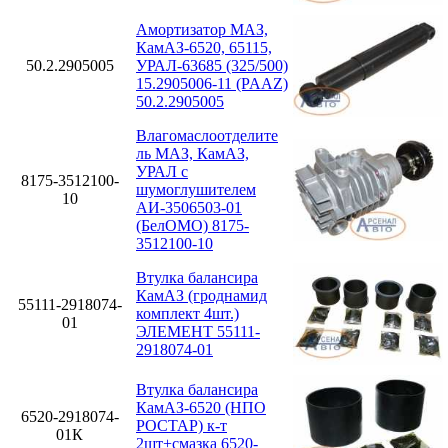
Амортизатор МАЗ,
КамАЗ-6520, 65115,
50.2.2905005
УРАЛ-63685 (325/500)
15.2905006-11 (PAAZ)
50.2.2905005
Влагомаслоотделите
ль МАЗ, КамАЗ,
УРАЛ с
8175-3512100-
шумоглушителем
10
АИ-3506503-01
(БелОМО) 8175-
3512100-10
Втулка балансира
КамАЗ (гроднамид
55111-2918074-
комплект 4шт.)
01
ЭЛЕМЕНТ 55111-
2918074-01
Втулка балансира
КамАЗ-6520 (НПО
6520-2918074-
РОСТАР) к-т
01К
2шт+смазка 6520-