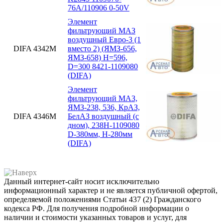
76А/110906 0-50V
Элемент
фильтрующий МАЗ
воздушный Евро-3 (1
DIFA 4342М
вместо 2) (ЯМЗ-656,
ЯМЗ-658) H=596,
D=300 8421-1109080
(DIFA)
Элемент
фильтрующий МАЗ,
ЯМЗ-238, 536, КрАЗ,
DIFA 4346М
БелАЗ воздушный (с
дном), 238Н-1109080
D-380мм, H-280мм
(DIFA)
Данный интернет-сайт носит исключительно
информационный характер и не является публичной офертой,
определяемой положениями Статьи 437 (2) Гражданского
кодекса РФ. Для получения подробной информации о
наличии и стоимости указанных товаров и услуг, для