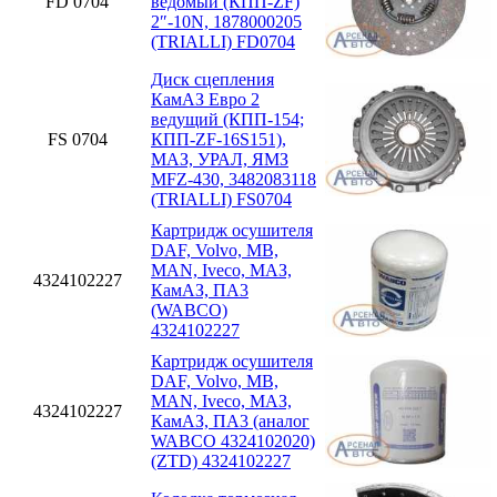
FD 0704
ведомый (КПП-ZF)
2″-10N, 1878000205
(TRIALLI) FD0704
Диск сцепления
КамАЗ Евро 2
ведущий (КПП-154;
FS 0704
КПП-ZF-16S151),
МАЗ, УРАЛ, ЯМЗ
MFZ-430, 3482083118
(TRIALLI) FS0704
Картридж осушителя
DAF, Volvo, MB,
MAN, Iveco, МАЗ,
4324102227
КамАЗ, ПА3
(WABCO)
4324102227
Картридж осушителя
DAF, Volvo, MB,
MAN, Iveco, МАЗ,
4324102227
КамАЗ, ПА3 (аналог
WABCO 4324102020)
(ZTD) 4324102227