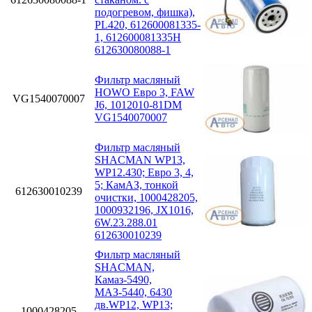
подогревом, фишка),
PL420, 612600081335-
1, 612600081335H
612630080088-1
Фильтр масляный
HOWO Евро 3, FAW
VG1540070007
J6, 1012010-81DM
VG1540070007
Фильтр масляный
SHACMAN WP13,
WP12.430; Eвро 3, 4,
5; КамАЗ, тонкой
612630010239
очистки, 1000428205,
1000932196, JX1016,
6W.23.288.01
612630010239
Фильтр масляный
SHACMAN,
Камаз-5490,
МАЗ-5440, 6430
дв.WP12, WP13;
1000428205