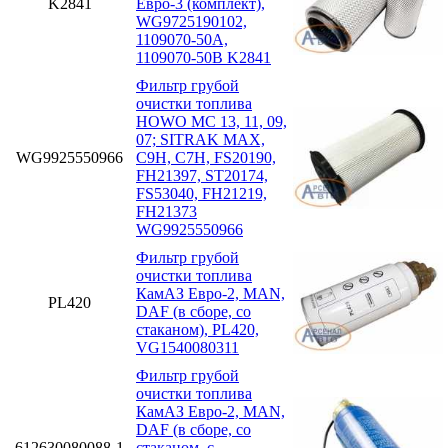
K2841
Евро-3 (комплект),
WG9725190102,
1109070-50A,
1109070-50B K2841
Фильтр грубой
очистки топлива
HOWO MC 13, 11, 09,
07; SITRAK MAX,
WG9925550966
C9H, C7H, FS20190,
FH21397, ST20174,
FS53040, FH21219,
FH21373
WG9925550966
Фильтр грубой
очистки топлива
КамАЗ Евро-2, MAN,
PL420
DAF (в сборе, со
стаканом), PL420,
VG1540080311
Фильтр грубой
очистки топлива
КамАЗ Евро-2, MAN,
DAF (в сборе, со
612630080088-1
стаканом. с