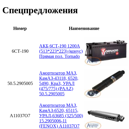
Спецпредложения
Номер
Наименование
АКБ 6СТ-190 1200А
6СТ-190
(513*223*223) (конус)
Прямая пол. Tornado
Амортизатор МАЗ,
КамАЗ-43118, 6520,
50.5.2905005
5490, КраЗ, УРАЛ
(475/775) (PAAZ)
50.5.2905005
Амортизатор МАЗ,
КамАЗ-6520, 65115,
A11037O7
УРАЛ-63685 (325/500)
15.2905006-11
(FENOX) A11037O7