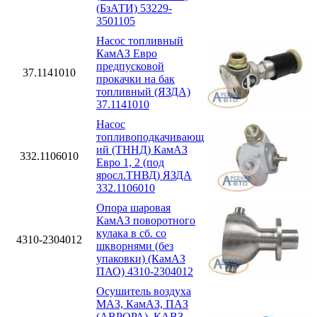
(БзАТИ) 53229-
3501105
Насос топливный
КамАЗ Евро
предпусковой
37.1141010
прокачки на бак
топливный (ЯЗДА)
37.1141010
Насос
топливоподкачивающ
ий (ТННД) КамАЗ
332.1106010
Евро 1, 2 (под
яросл.ТНВД) ЯЗДА
332.1106010
Опора шаровая
КамАЗ поворотного
кулака в сб. со
4310-2304012
шкворнями (без
упаковки) (КамАЗ
ПАО) 4310-2304012
Осушитель воздуха
МАЗ, КамАЗ, ПАЗ
(АВРОРА), КАВЗ,