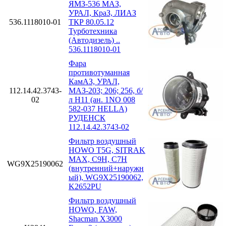
ЯМЗ-536 МАЗ,
УРАЛ, КраЗ, ЛИАЗ
536.1118010-01
ТКР 80.05.12
Турботехника
(Автодизель) ..
536.1118010-01
Фара
противотуманная
КамАЗ, УРАЛ,
112.14.42.3743-
МАЗ-203; 206; 256, б/
02
л H11 (ан. 1NO 008
582-037 HELLA)
РУДЕНСК
112.14.42.3743-02
Фильтр воздушный
HOWO T5G, SITRAK
MAX, C9H, C7H
WG9X25190062
(внутренний+наружн
ый), WG9X25190062,
K2652PU
Фильтр воздушный
HOWO, FAW,
Shacman X3000