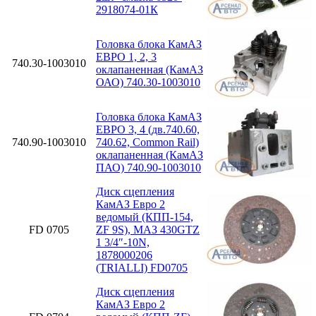
2918074-01К
Головка блока КамАЗ
ЕВРО 1, 2, 3
740.30-1003010
оклапаненная (КамАЗ
ОАО) 740.30-1003010
Головка блока КамАЗ
ЕВРО 3, 4 (дв.740.60,
740.90-1003010
740.62, Common Rail)
оклапаненная (КамАЗ
ПАО) 740.90-1003010
Диск сцепления
КамАЗ Евро 2
ведомый (КПП-154,
FD 0705
ZF 9S), МАЗ 430GTZ
1 3/4″-10N,
1878000206
(TRIALLI) FD0705
Диск сцепления
КамАЗ Евро 2