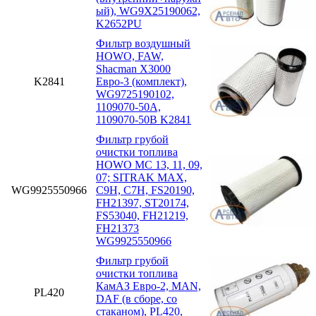
ый), WG9X25190062,
K2652PU
Фильтр воздушный
HOWO, FAW,
Shacman X3000
K2841
Евро-3 (комплект),
WG9725190102,
1109070-50A,
1109070-50B K2841
Фильтр грубой
очистки топлива
HOWO MC 13, 11, 09,
07; SITRAK MAX,
WG9925550966
C9H, C7H, FS20190,
FH21397, ST20174,
FS53040, FH21219,
FH21373
WG9925550966
Фильтр грубой
очистки топлива
КамАЗ Евро-2, MAN,
PL420
DAF (в сборе, со
стаканом), PL420,