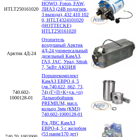
HOWO, Foton, FAW,
HTLT250161020
ЛИАЗ (24В подогрев,
3 выхода), 432 410 102
0, HTLT4324101020
(HOTTECKE)
HTLT250161020
Отопитель
воздушный Арктик
4Д-24 универсальный
Арктик 4Д-24
дизельный КамАЗ,
ГАЗ, JAC, Урал, Sitrak
7, 5кВт АКЦИЯ
Поршнекомплект
КамАЗ ЕВРО 4, 5
(дв.740.622, 662, 73,
740.602-
74) (Г+П+К+у.к.+п)
1000128-01
Дальнобойщик
PREMIUM, масл.
кольцо 3мм (КМЗ)
740.602-1000128-01
Р/к ДВС КамАЗ
ЕВРО-4, 5 с желобом
(53 наим/170 дет)
740.70-1002000