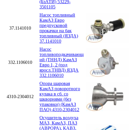
(БзАТИ) 53229-
3501105
Насос топливный
КамАЗ Евро
предпусковой
37.1141010
прокачки на бак
топливный (ЯЗДА)
37.1141010
Насос
топливоподкачивающ
ий (ТННД) КамАЗ
332.1106010
Евро 1, 2 (под
яросл.ТНВД) ЯЗДА
332.1106010
Опора шаровая
КамАЗ поворотного
кулака в сб. со
4310-2304012
шкворнями (без
упаковки) (КамАЗ
ПАО) 4310-2304012
Осушитель воздуха
МАЗ, КамАЗ, ПАЗ
(АВРОРА), КАВЗ,