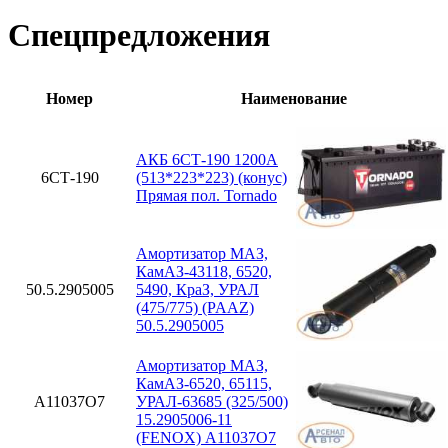
Спецпредложения
Номер
Наименование
АКБ 6СТ-190 1200А
6СТ-190
(513*223*223) (конус)
Прямая пол. Tornado
Амортизатор МАЗ,
КамАЗ-43118, 6520,
50.5.2905005
5490, КраЗ, УРАЛ
(475/775) (PAAZ)
50.5.2905005
Амортизатор МАЗ,
КамАЗ-6520, 65115,
A11037O7
УРАЛ-63685 (325/500)
15.2905006-11
(FENOX) A11037O7