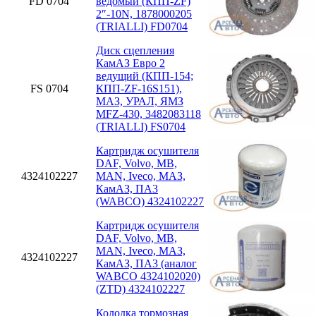
FD 0704
ведомый (КПП-ZF)
2″-10N, 1878000205
(TRIALLI) FD0704
Диск сцепления
КамАЗ Евро 2
ведущий (КПП-154;
FS 0704
КПП-ZF-16S151),
МАЗ, УРАЛ, ЯМЗ
MFZ-430, 3482083118
(TRIALLI) FS0704
Картридж осушителя
DAF, Volvo, MB,
4324102227
MAN, Iveco, МАЗ,
КамАЗ, ПА3
(WABCO) 4324102227
Картридж осушителя
DAF, Volvo, MB,
MAN, Iveco, МАЗ,
4324102227
КамАЗ, ПА3 (аналог
WABCO 4324102020)
(ZTD) 4324102227
Колодка тормозная