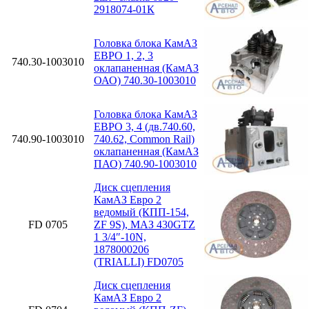
2918074-01К
Головка блока КамАЗ
ЕВРО 1, 2, 3
740.30-1003010
оклапаненная (КамАЗ
ОАО) 740.30-1003010
Головка блока КамАЗ
ЕВРО 3, 4 (дв.740.60,
740.90-1003010
740.62, Common Rail)
оклапаненная (КамАЗ
ПАО) 740.90-1003010
Диск сцепления
КамАЗ Евро 2
ведомый (КПП-154,
FD 0705
ZF 9S), МАЗ 430GTZ
1 3/4″-10N,
1878000206
(TRIALLI) FD0705
Диск сцепления
КамАЗ Евро 2