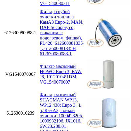
VG1540080311
Фильтр грубой
очистки топлива
КамАЗ Евро-2, MAN,
DAF (в сборе, со
612630080088-1
стаканом. с
подогревом, фишка),
PL420, 612600081335-
1, 612600081335H
612630080088-1
Фильтр масляный
HOWO Евро 3, FAW
VG1540070007
J6, 1012010-81DM
VG1540070007
Фильтр масляный
SHACMAN WP13,
WP12.430; Eвро 3, 4,
5; КамАЗ, тонкой
612630010239
очистки, 1000428205,
1000932196, JX1016,
6W.23.288.01