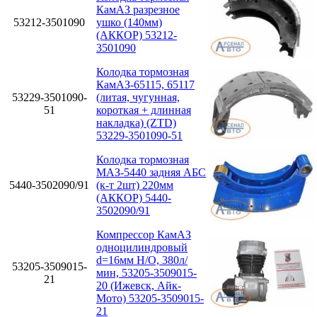
КамАЗ разрезное
53212-3501090
ушко (140мм)
(АККОР) 53212-
3501090
Колодка тормозная
КамАЗ-65115, 65117
53229-3501090-
(литая, чугунная,
51
короткая + длинная
накладка) (ZTD)
53229-3501090-51
Колодка тормозная
МАЗ-5440 задняя АБС
5440-3502090/91
(к-т 2шт) 220мм
(АККОР) 5440-
3502090/91
Компрессор КамАЗ
одноцилиндровый
d=16мм Н/О, 380л/
53205-3509015-
мин, 53205-3509015-
21
20 (Ижевск, Айк-
Мото) 53205-3509015-
21