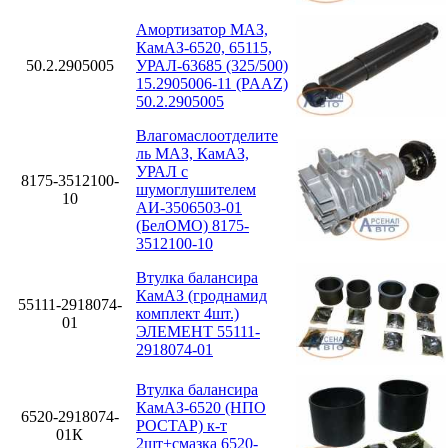
Амортизатор МАЗ,
КамАЗ-6520, 65115,
50.2.2905005
УРАЛ-63685 (325/500)
15.2905006-11 (PAAZ)
50.2.2905005
Влагомаслоотделите
ль МАЗ, КамАЗ,
УРАЛ с
8175-3512100-
шумоглушителем
10
АИ-3506503-01
(БелОМО) 8175-
3512100-10
Втулка балансира
КамАЗ (гроднамид
55111-2918074-
комплект 4шт.)
01
ЭЛЕМЕНТ 55111-
2918074-01
Втулка балансира
КамАЗ-6520 (НПО
6520-2918074-
РОСТАР) к-т
01К
2шт+смазка 6520-