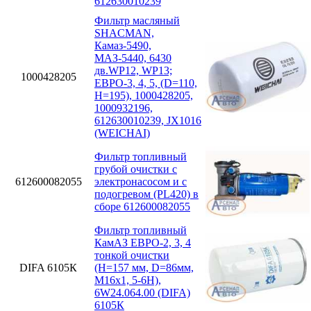
612630010239
Фильтр масляный
SHACMAN,
Камаз-5490,
МАЗ-5440, 6430
дв.WP12, WP13;
1000428205
ЕВРО-3, 4, 5, (D=110,
H=195), 1000428205,
1000932196,
612630010239, JX1016
(WEICHAI)
Фильтр топливный
грубой очистки с
612600082055
электронасосом и с
подогревом (PL420) в
сборе 612600082055
Фильтр топливный
КамАЗ ЕВРО-2, 3, 4
тонкой очистки
DIFA 6105К
(H=157 мм, D=86мм,
M16x1, 5-6H),
6W24.064.00 (DIFA)
6105К