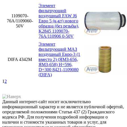
Элемент
фильтрующий
1109070-
воздушный FAW J6
76А/1109060-
Евро 5 (к-кт) нового
50V
образца (без резьбы),
K2845 1109070-
76А/110906 0-50V
Элемент
фильтрующий МАЗ
воздушный Евро-3 (1
DIFA 4342М
вместо 2) (ЯМЗ-656,
ЯМЗ-658) H=596,
D=300 8421-1109080
(DIFA)
1
2
Данный интернет-сайт носит исключительно
информационный характер и не является публичной офертой,
определяемой положениями Статьи 437 (2) Гражданского
кодекса РФ. Для получения подробной информации о
наличии и стоимости указанных товаров и услуг, для