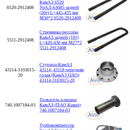
КамАЗ 6520
6520-2912408
УрАЛ-63685 задней
(20т) L=445-455 мм
М30*2 6520-2912408
Стремянка рессоры
КамАЗ задней (10т)
5511-2912408
L=420-430 мм М27*2
5511-2912408
Ступица КамАЗ
43114-3103015-
43114, 43118 передняя
20
голая (КамАЗ ОАО)
43114-3103015-20
Толкатель клапана
740.1007184-03
КамАЗ (ПАО Камаз)
740.1007184-03
Турбокомпрессор