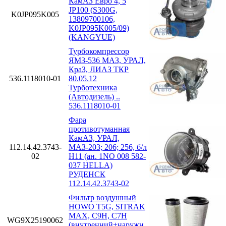
КамАЗ Евро 4, 5
JP100 (S300G,
K0JP095K005
13809700106,
K0JP095K005/09)
(KANGYUE)
Турбокомпрессор
ЯМЗ-536 МАЗ, УРАЛ,
КраЗ, ЛИАЗ ТКР
536.1118010-01
80.05.12
Турботехника
(Автодизель) ..
536.1118010-01
Фара
противотуманная
КамАЗ, УРАЛ,
112.14.42.3743-
МАЗ-203; 206; 256, б/л
02
H11 (ан. 1NO 008 582-
037 HELLA)
РУДЕНСК
112.14.42.3743-02
Фильтр воздушный
HOWO T5G, SITRAK
MAX, C9H, C7H
WG9X25190062
(внутренний+наружн