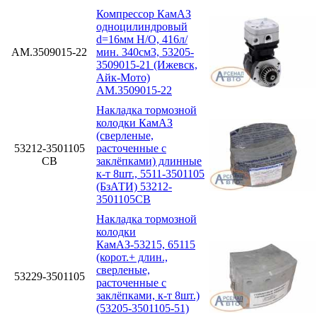
Компрессор КамАЗ
одноцилиндровый
d=16мм Н/О, 416л/
АМ.3509015-22
мин. 340см3, 53205-
3509015-21 (Ижевск,
Айк-Мото)
АМ.3509015-22
Накладка тормозной
колодки КамАЗ
(сверленые,
53212-3501105
расточенные с
СВ
заклёпками) длинные
к-т 8шт., 5511-3501105
(БзАТИ) 53212-
3501105СВ
Накладка тормозной
колодки
КамАЗ-53215, 65115
(корот.+ длин.,
сверленые,
53229-3501105
расточенные с
заклёпками, к-т 8шт.)
(53205-3501105-51)