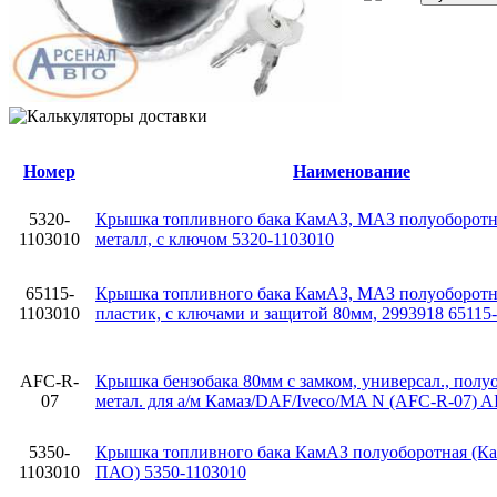
Номер
Наименование
5320-
Крышка топливного бака КамАЗ, МАЗ полуоборотн
1103010
металл, с ключом 5320-1103010
65115-
Крышка топливного бака КамАЗ, МАЗ полуоборотн
1103010
пластик, с ключами и защитой 80мм, 2993918 65115
AFC-R-
Крышка бензобака 80мм с замком, универсал., полуо
07
метал. для а/м Камаз/DAF/Iveco/MA N (AFC-R-07) 
5350-
Крышка топливного бака КамАЗ полуоборотная (К
1103010
ПАО) 5350-1103010