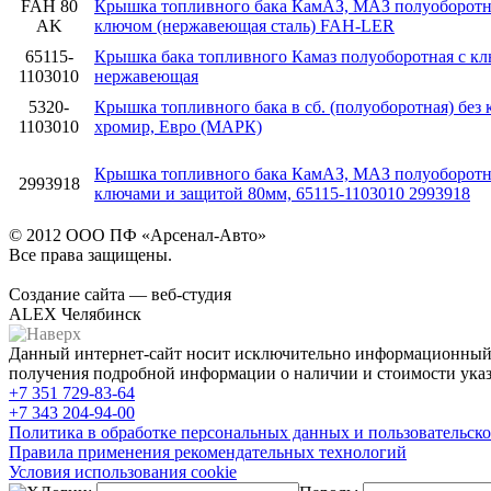
FAH 80
Крышка топливного бака КамАЗ, МАЗ полуоборотна
AK
ключом (нержавеющая сталь) FAH-LER
65115-
Крышка бака топливного Камаз полуоборотная с к
1103010
нержавеющая
5320-
Крышка топливного бака в сб. (полуоборотная) без 
1103010
хромир, Евро (МАРК)
Крышка топливного бака КамАЗ, МАЗ полуоборотная
2993918
ключами и защитой 80мм, 65115-1103010 2993918
© 2012 ООО ПФ «Арсенал-Авто»
Все права защищены.
Создание сайта — веб-студия
ALEX Челябинск
Данный интернет-сайт носит исключительно информационный х
получения подробной информации о наличии и стоимости указа
+7 351
729-83-64
+7 343
204-94-00
Политика в обработке персональных данных и пользовательско
Правила применения рекомендательных технологий
Условия использования cookie