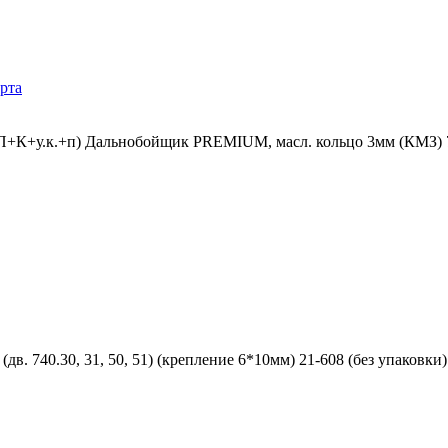
рта
Г+П+К+у.к.+п) Дальнобойщик PREMIUM, масл. кольцо 3мм (КМЗ) 
дв. 740.30, 31, 50, 51) (крепление 6*10мм) 21-608 (без упаков