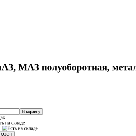
З, МАЗ полуоборотная, метал
дах
 -
а ОЗОН