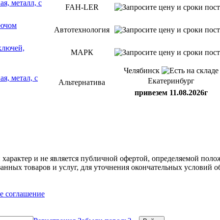
я, металл, с
FAH-LER
лючом
Автотехнология
ключей,
МАРК
Челябинск
, метал, с
Екатеринбург
Альтернатива
привезем 11.08.2026г
арактер и не является публичной офертой, определяемой полож
нных товаров и услуг, для уточнения окончательных условий о
е соглашение