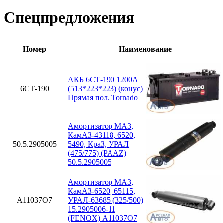
Спецпредложения
Номер
Наименование
АКБ 6СТ-190 1200А
6СТ-190
(513*223*223) (конус)
Прямая пол. Tornado
Амортизатор МАЗ,
КамАЗ-43118, 6520,
50.5.2905005
5490, КраЗ, УРАЛ
(475/775) (PAAZ)
50.5.2905005
Амортизатор МАЗ,
КамАЗ-6520, 65115,
A11037O7
УРАЛ-63685 (325/500)
15.2905006-11
(FENOX) A11037O7