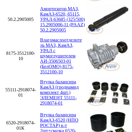
Амортизатор МАЗ,
КамАЗ-6520, 65115,
50.2.2905005
УРАЛ-63685 (325/500)
15.2905006-11 (PAAZ)
50.2.2905005
Влагомаслоотделите
ль МАЗ, КамАЗ,
УРАЛ с
8175-3512100-
шумоглушителем
10
АИ-3506503-01
(БелОМО) 8175-
3512100-10
Втулка балансира
КамАЗ (гроднамид
55111-2918074-
комплект 4шт.)
01
ЭЛЕМЕНТ 55111-
2918074-01
Втулка балансира
КамАЗ-6520 (НПО
6520-2918074-
РОСТАР) к-т
01К
2шт+смазка 6520-