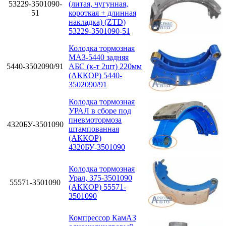
53229-3501090-
(литая, чугунная,
51
короткая + длинная
накладка) (ZTD)
53229-3501090-51
Колодка тормозная
МАЗ-5440 задняя
5440-3502090/91
АБС (к-т 2шт) 220мм
(АККОР) 5440-
3502090/91
Колодка тормозная
УРАЛ в сборе под
пневмотормоза
4320БУ-3501090
штампованная
(АККОР)
4320БУ-3501090
Колодка тормозная
Урал, 375-3501090
55571-3501090
(АККОР) 55571-
3501090
Компрессор КамАЗ