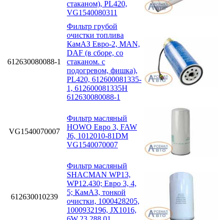
стаканом), PL420,
VG1540080311
Фильтр грубой
очистки топлива
КамАЗ Евро-2, MAN,
DAF (в сборе, со
612630080088-1
стаканом. с
подогревом, фишка),
PL420, 612600081335-
1, 612600081335H
612630080088-1
Фильтр масляный
HOWO Евро 3, FAW
VG1540070007
J6, 1012010-81DM
VG1540070007
Фильтр масляный
SHACMAN WP13,
WP12.430; Eвро 3, 4,
5; КамАЗ, тонкой
612630010239
очистки, 1000428205,
1000932196, JX1016,
6W.23.288.01