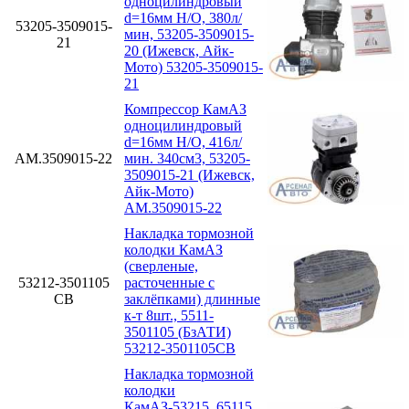
одноцилиндровый
d=16мм Н/О, 380л/
53205-3509015-
мин, 53205-3509015-
21
20 (Ижевск, Айк-
Мото) 53205-3509015-
21
Компрессор КамАЗ
одноцилиндровый
d=16мм Н/О, 416л/
АМ.3509015-22
мин. 340см3, 53205-
3509015-21 (Ижевск,
Айк-Мото)
АМ.3509015-22
Накладка тормозной
колодки КамАЗ
(сверленые,
53212-3501105
расточенные с
СВ
заклёпками) длинные
к-т 8шт., 5511-
3501105 (БзАТИ)
53212-3501105СВ
Накладка тормозной
колодки
КамАЗ-53215, 65115