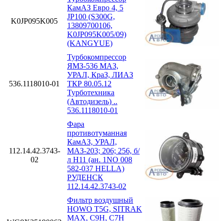
КамАЗ Евро 4, 5
JP100 (S300G,
K0JP095K005
13809700106,
K0JP095K005/09)
(KANGYUE)
Турбокомпрессор
ЯМЗ-536 МАЗ,
УРАЛ, КраЗ, ЛИАЗ
536.1118010-01
ТКР 80.05.12
Турботехника
(Автодизель) ..
536.1118010-01
Фара
противотуманная
КамАЗ, УРАЛ,
112.14.42.3743-
МАЗ-203; 206; 256, б/
02
л H11 (ан. 1NO 008
582-037 HELLA)
РУДЕНСК
112.14.42.3743-02
Фильтр воздушный
HOWO T5G, SITRAK
MAX, C9H, C7H