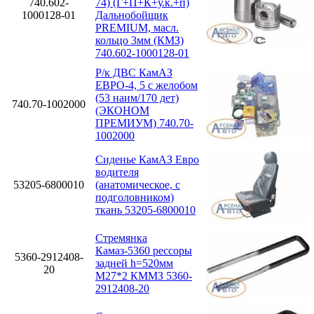
740.602-
74) (Г+П+К+у.к.+п)
1000128-01
Дальнобойщик
PREMIUM, масл.
кольцо 3мм (КМЗ)
740.602-1000128-01
Р/к ДВС КамАЗ
ЕВРО-4, 5 с желобом
(53 наим/170 дет)
740.70-1002000
(ЭКОНОМ
ПРЕМИУМ) 740.70-
1002000
Сиденье КамАЗ Евро
водителя
53205-6800010
(анатомическое, с
подголовником)
ткань 53205-6800010
Стремянка
Камаз-5360 рессоры
5360-2912408-
задней h=520мм
20
М27*2 КММЗ 5360-
2912408-20