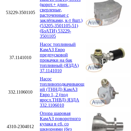
(корот.+ длин.,
сверленые,
53229-3501105
расточенные с
заклёпками, к-т 8шт.)
(53205-3501105-51)
(БзАТИ) 53229-
3501105
Насос топливный
КамАЗ Евро
предпусковой
37.1141010
прокачки на бак
топливный (ЯЗДА)
37.1141010
Насос
топливоподкачивающ
ий (ТННД) КамАЗ
332.1106010
Евро 1, 2 (под
яросл.ТНВД) ЯЗДА
332.1106010
Опора шаровая
КамАЗ поворотного
кулака в сб. со
4310-2304012
шкворнями (без