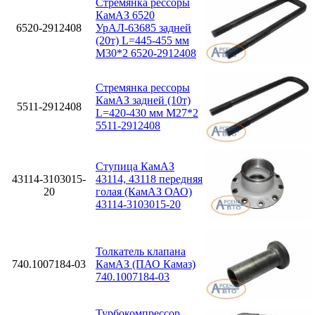
Стремянка рессоры
КамАЗ 6520
6520-2912408
УрАЛ-63685 задней
(20т) L=445-455 мм
М30*2 6520-2912408
Стремянка рессоры
КамАЗ задней (10т)
5511-2912408
L=420-430 мм М27*2
5511-2912408
Ступица КамАЗ
43114-3103015-
43114, 43118 передняя
20
голая (КамАЗ ОАО)
43114-3103015-20
Толкатель клапана
740.1007184-03
КамАЗ (ПАО Камаз)
740.1007184-03
Турбокомпрессор