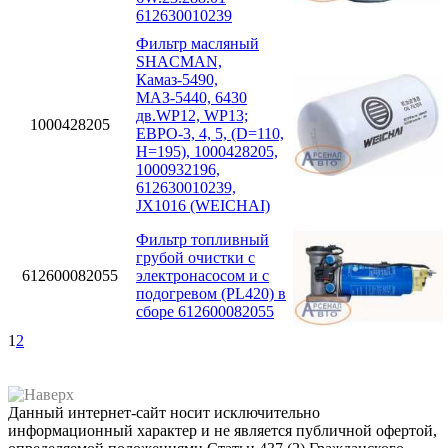
612630010239
Фильтр масляный
SHACMAN,
Камаз-5490,
МАЗ-5440, 6430
дв.WP12, WP13;
1000428205
ЕВРО-3, 4, 5, (D=110,
H=195), 1000428205,
1000932196,
612630010239,
JX1016 (WEICHAI)
Фильтр топливный
грубой очистки с
612600082055
электронасосом и с
подогревом (PL420) в
сборе 612600082055
1
2
Данный интернет-сайт носит исключительно
информационный характер и не является публичной офертой,