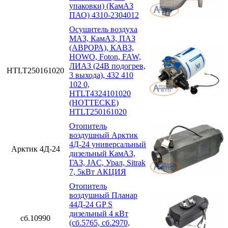
упаковки) (КамАЗ
ПАО) 4310-2304012
Осушитель воздуха
МАЗ, КамАЗ, ПАЗ
(АВРОРА), КАВЗ,
HOWO, Foton, FAW,
ЛИАЗ (24В подогрев,
HTLT250161020
3 выхода), 432 410
102 0,
HTLT4324101020
(HOTTECKE)
HTLT250161020
Отопитель
воздушный Арктик
4Д-24 универсальный
Арктик 4Д-24
дизельный КамАЗ,
ГАЗ, JAC, Урал, Sitrak
7, 5кВт АКЦИЯ
Отопитель
воздушный Планар
44Д-24 GP S
дизельный 4 кВт
сб.10990
(сб.5765, сб.2970,