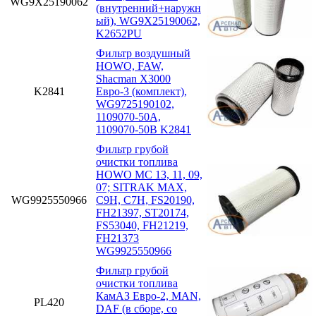
WG9X25190062
(внутренний+наружн
ый), WG9X25190062,
K2652PU
Фильтр воздушный
HOWO, FAW,
Shacman X3000
K2841
Евро-3 (комплект),
WG9725190102,
1109070-50A,
1109070-50B K2841
Фильтр грубой
очистки топлива
HOWO MC 13, 11, 09,
07; SITRAK MAX,
WG9925550966
C9H, C7H, FS20190,
FH21397, ST20174,
FS53040, FH21219,
FH21373
WG9925550966
Фильтр грубой
очистки топлива
КамАЗ Евро-2, MAN,
PL420
DAF (в сборе, со