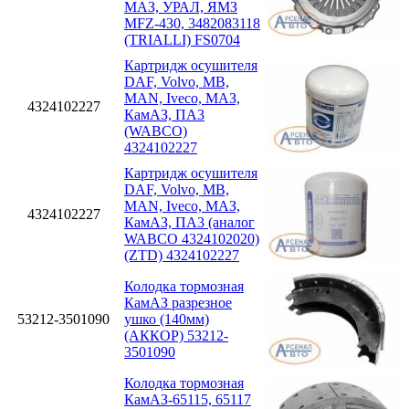
МАЗ, УРАЛ, ЯМЗ
MFZ-430, 3482083118
(TRIALLI) FS0704
Картридж осушителя
DAF, Volvo, MB,
MAN, Iveco, МАЗ,
4324102227
КамАЗ, ПА3
(WABCO)
4324102227
Картридж осушителя
DAF, Volvo, MB,
MAN, Iveco, МАЗ,
4324102227
КамАЗ, ПА3 (аналог
WABCO 4324102020)
(ZTD) 4324102227
Колодка тормозная
КамАЗ разрезное
53212-3501090
ушко (140мм)
(АККОР) 53212-
3501090
Колодка тормозная
КамАЗ-65115, 65117