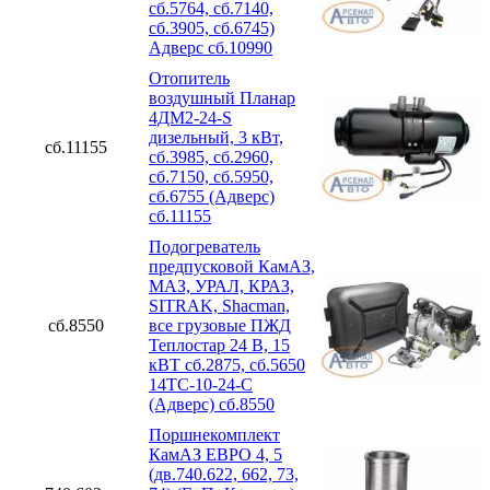
сб.5764, сб.7140,
сб.3905, сб.6745)
Адверс сб.10990
Отопитель
воздушный Планар
4ДМ2-24-S
дизельный, 3 кВт,
сб.11155
сб.3985, сб.2960,
сб.7150, сб.5950,
сб.6755 (Адверс)
сб.11155
Подогреватель
предпусковой КамАЗ,
МАЗ, УРАЛ, КРАЗ,
SITRAK, Shacman,
сб.8550
все грузовые ПЖД
Теплостар 24 В, 15
кВТ сб.2875, сб.5650
14ТС-10-24-С
(Адверс) сб.8550
Поршнекомплект
КамАЗ ЕВРО 4, 5
(дв.740.622, 662, 73,