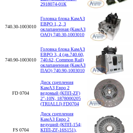
2918074-01К
Головка блока КамАЗ
ЕВРО 1, 2, 3
740.30-1003010
оклапаненная (КамАЗ
ОАО) 740.30-1003010
Головка блока КамАЗ
ЕВРО 3, 4 (дв.740.60,
740.90-1003010
740.62, Common Rail)
оклапаненная (КамАЗ
ПАО) 740.90-1003010
Диск сцепления
КамАЗ Евро 2
FD 0704
ведомый (КПП-ZF)
2″-10N, 1878000205
(TRIALLI) FD0704
Диск сцепления
КамАЗ Евро 2
ведущий (КПП-154;
FS 0704
КПП-ZF-16S151),