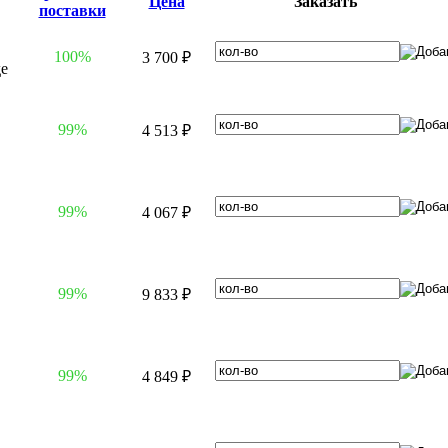
Цена
Заказать
поставки
100%
3 700 ₽
99%
4 513 ₽
99%
4 067 ₽
99%
9 833 ₽
99%
4 849 ₽