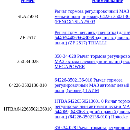
Номер
Наименование
Рычаг тормоза регулировочный МАЗ 
SLA25003
мелкий шлиц правый, 64226-3502136
(FENOX) SLA25003
Рычаг торм. рег. авт. (трещотка) для 
ZF 2517
5440/544069/643068 зад. прав. (эволв.,
шлиц) (ZF 2517) TRIALLI
350-34-028 Рычаг тормоза регулиров
350-34-028
МАЗ автомат левый узкий шлиц (эвол
MEGAPOWER
64226-3502136-010 Рычаг тормоза
64226-3502136-010
регулировочный МАЗ автомат левый
шлиц (эвольв.) ТАИМ
HTBA64226350213601 0 Рычаг тормо
регулировочный автоматический МА
HTBA642263502136010
544069, 643068 задний правый (эвол
шлиц) (64226-3502136-010 ) Hottecke
350-34-028 Рычаг тормоза регулиров