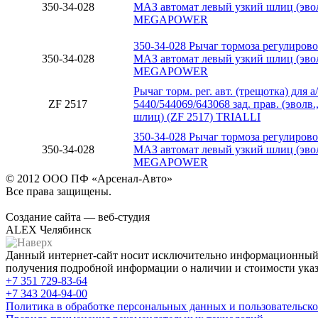
350-34-028
МАЗ автомат левый узкий шлиц (эвол
MEGAPOWER
350-34-028 Рычаг тормоза регулиров
350-34-028
МАЗ автомат левый узкий шлиц (эвол
MEGAPOWER
Рычаг торм. рег. авт. (трещотка) для 
ZF 2517
5440/544069/643068 зад. прав. (эволв.,
шлиц) (ZF 2517) TRIALLI
350-34-028 Рычаг тормоза регулиров
350-34-028
МАЗ автомат левый узкий шлиц (эвол
MEGAPOWER
© 2012 ООО ПФ «Арсенал-Авто»
Все права защищены.
Создание сайта — веб-студия
ALEX Челябинск
Данный интернет-сайт носит исключительно информационный х
получения подробной информации о наличии и стоимости указа
+7 351
729-83-64
+7 343
204-94-00
Политика в обработке персональных данных и пользовательско