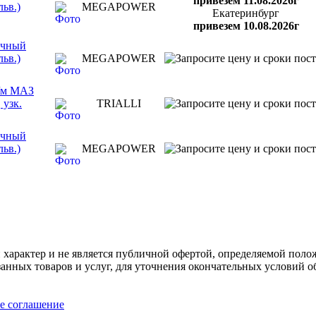
привезем 11.08.2026г
ьв.)
MEGAPOWER
Екатеринбург
привезем 10.08.2026г
очный
ьв.)
MEGAPOWER
а/м МАЗ
 узк.
TRIALLI
очный
ьв.)
MEGAPOWER
арактер и не является публичной офертой, определяемой полож
нных товаров и услуг, для уточнения окончательных условий о
е соглашение