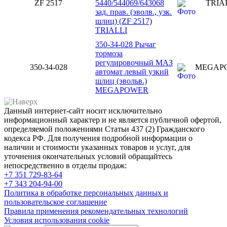
ZF 2517
5440/544069/643068
TRIA
зад. прав. (эволв., узк.
шлиц) (ZF 2517)
TRIALLI
350-34-028 Рычаг
тормоза
регулировочный МАЗ
350-34-028
MEGAP
автомат левый узкий
шлиц (эвольв.)
MEGAPOWER
Данный интернет-сайт носит исключительно
информационный характер и не является публичной офертой,
определяемой положениями Статьи 437 (2) Гражданского
кодекса РФ. Для получения подробной информации о
наличии и стоимости указанных товаров и услуг, для
уточнения окончательных условий обращайтесь
непосредственно в отделы продаж:
+7 351
729-83-64
+7 343
204-94-00
Политика в обработке персональных данных и
пользовательское соглашение
Правила применения рекомендательных технологий
Условия использования cookie