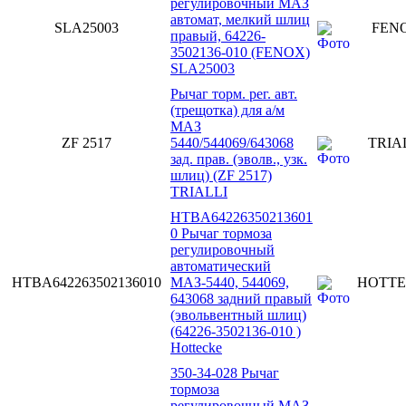
регулировочный МАЗ
автомат, мелкий шлиц
SLA25003
FEN
правый, 64226-
3502136-010 (FENOX)
SLA25003
Рычаг торм. рег. авт.
(трещотка) для а/м
МАЗ
ZF 2517
5440/544069/643068
TRIA
зад. прав. (эволв., узк.
шлиц) (ZF 2517)
TRIALLI
HTBA64226350213601
0 Рычаг тормоза
регулировочный
автоматический
HTBA642263502136010
МАЗ-5440, 544069,
HOTT
643068 задний правый
(эвольвентный шлиц)
(64226-3502136-010 )
Hottecke
350-34-028 Рычаг
тормоза
регулировочный МАЗ