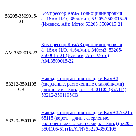
Компрессор КамАЗ одноцилиндровый
53205-3509015-
d=16мм Н/О, 380л/мин, 53205-3509015-20
21
(Ижевск, Айк-Мото) 53205-3509015-21
Компрессор КамАЗ одноцилиндровый
d=16мм Н/О, 416л/мин. 340см3, 53205-
АМ.3509015-22
3509015-21 (Ижевск, Айк-Мото)
АМ.3509015-22
Накладка тормозной колодки КамАЗ
53212-3501105
(сверленые, расточенные с заклёпками)
СВ
длинные к-т 8шт., 5511-3501105 (БзАТИ)
53212-3501105СВ
Накладка тормозной колодки КамАЗ-53215,
65115 (корот.+ длин., сверленые,
53229-3501105
расточенные с заклёпками, к-т 8шт.) (53205-
3501105-51) (БзАТИ) 53229-3501105