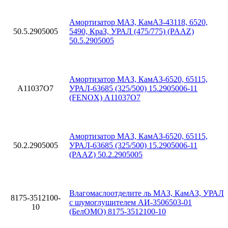
Амортизатор МАЗ, КамАЗ-43118, 6520,
50.5.2905005
5490, КраЗ, УРАЛ (475/775) (PAAZ)
50.5.2905005
Амортизатор МАЗ, КамАЗ-6520, 65115,
A11037O7
УРАЛ-63685 (325/500) 15.2905006-11
(FENOX) A11037O7
Амортизатор МАЗ, КамАЗ-6520, 65115,
50.2.2905005
УРАЛ-63685 (325/500) 15.2905006-11
(PAAZ) 50.2.2905005
Влагомаслоотделите ль МАЗ, КамАЗ, УРАЛ
8175-3512100-
с шумоглушителем АИ-3506503-01
10
(БелОМО) 8175-3512100-10