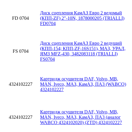
Диск сцепления КамАЗ Евро 2 ведомый
FD 0704
(КПП-ZF) 2″-10N, 1878000205 (TRIALLI)
FD0704
Диск сцепления КамАЗ Евро 2 ведущий
(КПП-154; КПП-ZF-16S151), МАЗ, УРАЛ,
FS 0704
ЯМЗ MFZ-430, 3482083118 (TRIALLI)
FS0704
Картридж осушителя DAF, Volvo, MB,
4324102227
MAN, Iveco, МАЗ, КамАЗ, ПА3 (WABCO)
4324102227
Картридж осушителя DAF, Volvo, MB,
4324102227
MAN, Iveco, МАЗ, КамАЗ, ПА3 (аналог
WABCO 4324102020) (ZTD) 4324102227