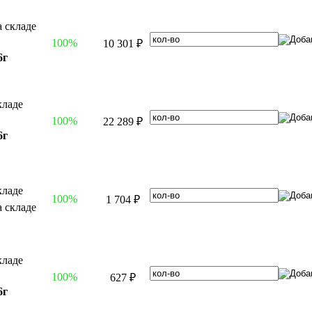
100%
10 301 ₽
6г
100%
22 289 ₽
6г
100%
1 704 ₽
100%
627 ₽
6г