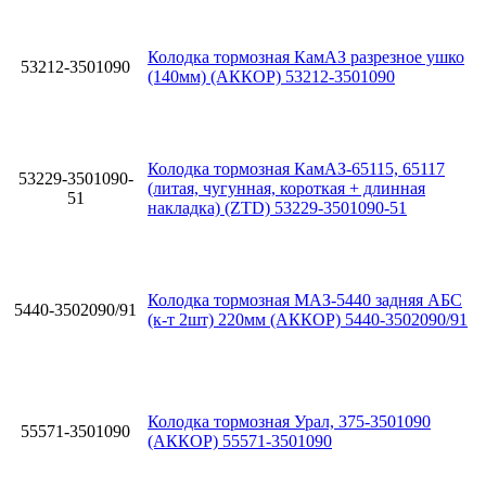
Колодка тормозная КамАЗ разрезное ушко
53212-3501090
(140мм) (АККОР) 53212-3501090
Колодка тормозная КамАЗ-65115, 65117
53229-3501090-
(литая, чугунная, короткая + длинная
51
накладка) (ZTD) 53229-3501090-51
Колодка тормозная МАЗ-5440 задняя АБС
5440-3502090/91
(к-т 2шт) 220мм (АККОР) 5440-3502090/91
Колодка тормозная Урал, 375-3501090
55571-3501090
(АККОР) 55571-3501090