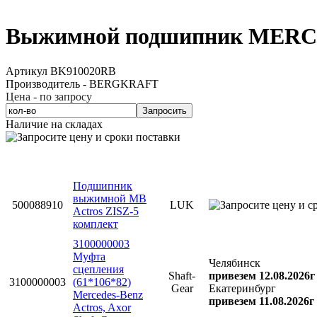
Выжимной подшипник MERCE
Артикул BK910020RB
Производитель - BERGKRAFT
Цена - по запросу
Запросить
Наличие на складах
Подшипник
выжимной MB
500088910
LUK
Actros ZISZ-5
комплект
3100000003
Муфта
Челябинск
сцепления
Shaft-
привезем 12.08.2026г
3100000003
(61*106*82)
Gear
Екатеринбург
Mercedes-Benz
привезем 11.08.2026г
Actros, Axor