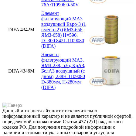
76А/110906 0-50V
Элемент
фильтрующий МАЗ
воздушный Евро-3 (1
DIFA 4342М
вместо 2) (ЯМЗ-656,
ЯМЗ-658) H=596,
D=300 8421-1109080
(DIFA)
Элемент
фильтрующий МАЗ,
ЯМЗ-238, 536, КрАЗ,
DIFA 4346М
БелАЗ воздушный (с
дном), 238Н-1109080
D-380мм, H-280мм
(DIFA)
Данный интернет-сайт носит исключительно
информационный характер и не является публичной офертой,
определяемой положениями Статьи 437 (2) Гражданского
кодекса РФ. Для получения подробной информации о
наличии и стоимости указанных товаров и услуг, для