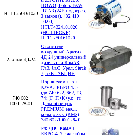
HOWO, Foton, FAW,
ЛИАЗ (24В подогрев,
HTLT250161020
3 выхода), 432 410
102 0,
HTLT4324101020
(HOTTECKE)
HTLT250161020
Отопитель
воздушный Арктик
4Д-24 универсальный
Арктик 4Д-24
дизельный КамАЗ,
ГАЗ, JAC, Урал, Sitrak
7, 5кВт АКЦИЯ
Поршнекомплект
КамАЗ ЕВРО 4, 5
(дв.740.622, 662, 73,
740.602-
74) (Г+П+К+у.к.+п)
1000128-01
Дальнобойщик
PREMIUM, масл.
кольцо 3мм (КМЗ)
740.602-1000128-01
Р/к ДВС КамАЗ
ЕВРО-4, 5 с желобом