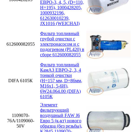
ЕВРО-3, 4, 5, (D=110,
H=195), 1000428205,
1000932196,
612630010239,
JX1016 (WEICHAI)
Фильтр топливный
грубой очистки с
612600082055
электронасосом и с
подогревом (PL420) в
сборе 612600082055
Фильтр топливный
КамАЗ ЕВРО-2, 3, 4
тонкой очистки
DIFA 6105К
(H=157 мм, D=86мм,
M16x1, 5-6H),
6W24.064.00 (DIFA)
6105К
Элемент
фильтрующий
1109070-
воздушный FAW J6
76А/1109060-
Евро 5 (к-кт) нового
50V
образца (без резьбы),
K2845 1109070-