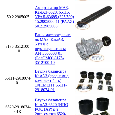
Амортизатор МАЗ,
КамАЗ-6520, 65115,
50.2.2905005
УРАЛ-63685 (325/500)
15.2905006-11 (PAAZ)
50.2.2905005
Влагомаслоотделите
ль МАЗ, КамАЗ,
УРАЛ с
8175-3512100-
шумоглушителем
10
АИ-3506503-01
(БелОМО) 8175-
3512100-10
Втулка балансира
КамАЗ (гроднамид
55111-2918074-
комплект 4шт.)
01
ЭЛЕМЕНТ 55111-
2918074-01
Втулка балансира
КамАЗ-6520 (НПО
6520-2918074-
РОСТАР) к-т
01К
2шт+смазка 6520-