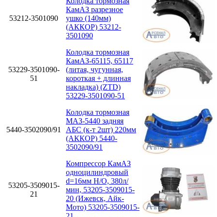
Колодка тормозная
КамАЗ разрезное
53212-3501090
ушко (140мм)
(АККОР) 53212-
3501090
Колодка тормозная
КамАЗ-65115, 65117
53229-3501090-
(литая, чугунная,
51
короткая + длинная
накладка) (ZTD)
53229-3501090-51
Колодка тормозная
МАЗ-5440 задняя
5440-3502090/91
АБС (к-т 2шт) 220мм
(АККОР) 5440-
3502090/91
Компрессор КамАЗ
одноцилиндровый
d=16мм Н/О, 380л/
53205-3509015-
мин, 53205-3509015-
21
20 (Ижевск, Айк-
Мото) 53205-3509015-
21