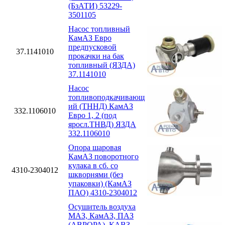
(БзАТИ) 53229-
3501105
Насос топливный
КамАЗ Евро
предпусковой
37.1141010
прокачки на бак
топливный (ЯЗДА)
37.1141010
Насос
топливоподкачивающ
ий (ТННД) КамАЗ
332.1106010
Евро 1, 2 (под
яросл.ТНВД) ЯЗДА
332.1106010
Опора шаровая
КамАЗ поворотного
кулака в сб. со
4310-2304012
шкворнями (без
упаковки) (КамАЗ
ПАО) 4310-2304012
Осушитель воздуха
МАЗ, КамАЗ, ПАЗ
(АВРОРА), КАВЗ,