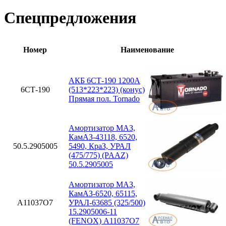
Спецпредложения
Номер
Наименование
АКБ 6СТ-190 1200А
6СТ-190
(513*223*223) (конус)
Прямая пол. Tornado
Амортизатор МАЗ,
КамАЗ-43118, 6520,
50.5.2905005
5490, КраЗ, УРАЛ
(475/775) (PAAZ)
50.5.2905005
Амортизатор МАЗ,
КамАЗ-6520, 65115,
A11037O7
УРАЛ-63685 (325/500)
15.2905006-11
(FENOX) A11037O7