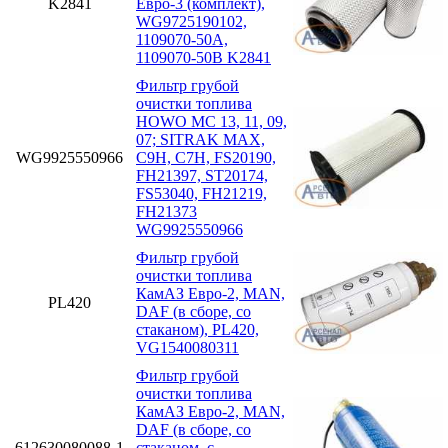
K2841
Евро-3 (комплект),
WG9725190102,
1109070-50A,
1109070-50B K2841
Фильтр грубой
очистки топлива
HOWO MC 13, 11, 09,
07; SITRAK MAX,
WG9925550966
C9H, C7H, FS20190,
FH21397, ST20174,
FS53040, FH21219,
FH21373
WG9925550966
Фильтр грубой
очистки топлива
КамАЗ Евро-2, MAN,
PL420
DAF (в сборе, со
стаканом), PL420,
VG1540080311
Фильтр грубой
очистки топлива
КамАЗ Евро-2, MAN,
DAF (в сборе, со
612630080088-1
стаканом. с