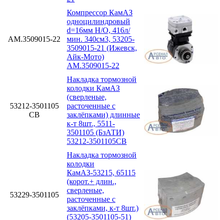
Компрессор КамАЗ
одноцилиндровый
d=16мм Н/О, 416л/
АМ.3509015-22
мин. 340см3, 53205-
3509015-21 (Ижевск,
Айк-Мото)
АМ.3509015-22
Накладка тормозной
колодки КамАЗ
(сверленые,
53212-3501105
расточенные с
СВ
заклёпками) длинные
к-т 8шт., 5511-
3501105 (БзАТИ)
53212-3501105СВ
Накладка тормозной
колодки
КамАЗ-53215, 65115
(корот.+ длин.,
сверленые,
53229-3501105
расточенные с
заклёпками, к-т 8шт.)
(53205-3501105-51)