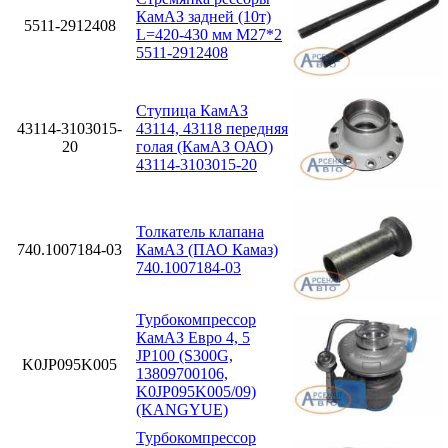
КамАЗ задней (10т)
5511-2912408
L=420-430 мм М27*2
5511-2912408
Ступица КамАЗ
43114-3103015-
43114, 43118 передняя
20
голая (КамАЗ ОАО)
43114-3103015-20
Толкатель клапана
740.1007184-03
КамАЗ (ПАО Камаз)
740.1007184-03
Турбокомпрессор
КамАЗ Евро 4, 5
JP100 (S300G,
K0JP095K005
13809700106,
K0JP095K005/09)
(KANGYUE)
Турбокомпрессор