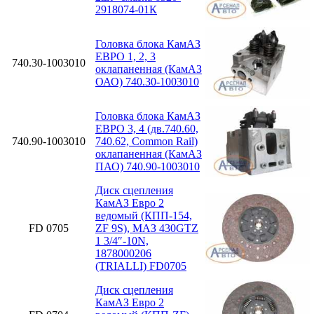
2918074-01К
Головка блока КамАЗ
ЕВРО 1, 2, 3
740.30-1003010
оклапаненная (КамАЗ
ОАО) 740.30-1003010
Головка блока КамАЗ
ЕВРО 3, 4 (дв.740.60,
740.90-1003010
740.62, Common Rail)
оклапаненная (КамАЗ
ПАО) 740.90-1003010
Диск сцепления
КамАЗ Евро 2
ведомый (КПП-154,
FD 0705
ZF 9S), МАЗ 430GTZ
1 3/4″-10N,
1878000206
(TRIALLI) FD0705
Диск сцепления
КамАЗ Евро 2