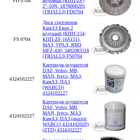
FD 0704
ведомый (КПП-ZF)
2″-10N, 1878000205
(TRIALLI) FD0704
Диск сцепления
КамАЗ Евро 2
ведущий (КПП-154;
FS 0704
КПП-ZF-16S151),
МАЗ, УРАЛ, ЯМЗ
MFZ-430, 3482083118
(TRIALLI) FS0704
Картридж осушителя
DAF, Volvo, MB,
MAN, Iveco, МАЗ,
4324102227
КамАЗ, ПА3
(WABCO)
4324102227
Картридж осушителя
DAF, Volvo, MB,
MAN, Iveco, МАЗ,
4324102227
КамАЗ, ПА3 (аналог
WABCO 4324102020)
(ZTD) 4324102227