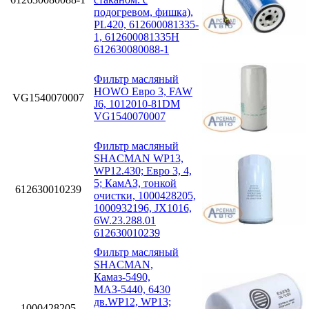
подогревом, фишка),
PL420, 612600081335-
1, 612600081335H
612630080088-1
Фильтр масляный
HOWO Евро 3, FAW
VG1540070007
J6, 1012010-81DM
VG1540070007
Фильтр масляный
SHACMAN WP13,
WP12.430; Eвро 3, 4,
5; КамАЗ, тонкой
612630010239
очистки, 1000428205,
1000932196, JX1016,
6W.23.288.01
612630010239
Фильтр масляный
SHACMAN,
Камаз-5490,
МАЗ-5440, 6430
дв.WP12, WP13;
1000428205