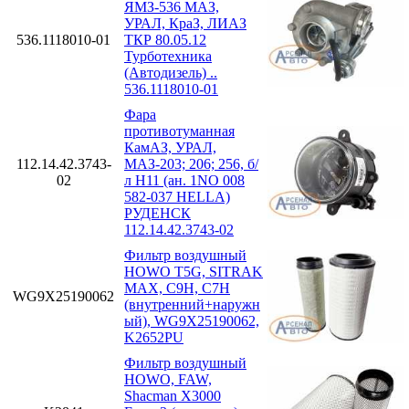
ЯМЗ-536 МАЗ,
УРАЛ, КраЗ, ЛИАЗ
536.1118010-01
ТКР 80.05.12
Турботехника
(Автодизель) ..
536.1118010-01
Фара
противотуманная
КамАЗ, УРАЛ,
112.14.42.3743-
МАЗ-203; 206; 256, б/
02
л H11 (ан. 1NO 008
582-037 HELLA)
РУДЕНСК
112.14.42.3743-02
Фильтр воздушный
HOWO T5G, SITRAK
MAX, C9H, C7H
WG9X25190062
(внутренний+наружн
ый), WG9X25190062,
K2652PU
Фильтр воздушный
HOWO, FAW,
Shacman X3000