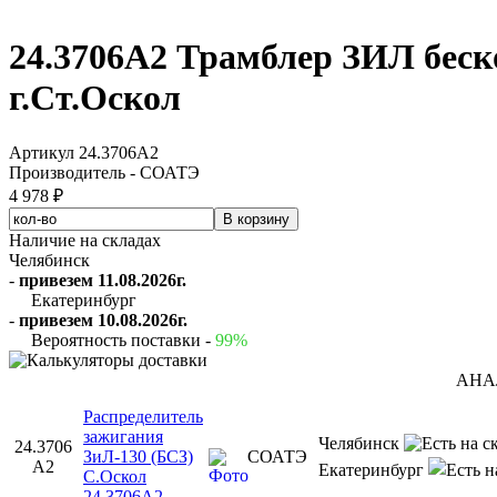
24.3706А2 Трамблер ЗИЛ бе
г.Ст.Оскол
Артикул 24.3706А2
Производитель - СОАТЭ
4 978 ₽
Наличие на складах
Челябинск
-
привезем 11.08.2026г.
Екатеринбург
-
привезем 10.08.2026г.
Вероятность поставки -
99%
АНА
Распределитель
зажигания
Челябинск
24.3706
ЗиЛ-130 (БСЗ)
СОАТЭ
А2
Екатеринбург
С.Оскол
24.3706А2