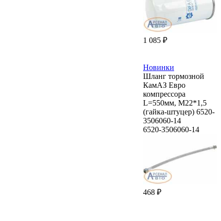
1 085 ₽
Новинки
Шланг тормозной
КамАЗ Евро
компрессора
L=550мм, М22*1,5
(гайка-штуцер) 6520-
3506060-14
6520-3506060-14
468 ₽