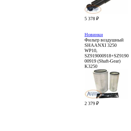
5 378 ₽
Новинки
Фильтр воздушный
SHAANXI 3250
WP10,
SZ919000918+SZ9190
00919 (Shaft-Gear)
K3250
2 379 ₽