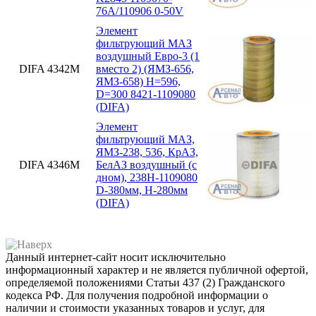
76А/110906 0-50V
Элемент
фильтрующий МАЗ
воздушный Евро-3 (1
DIFA 4342М
вместо 2) (ЯМЗ-656,
ЯМЗ-658) H=596,
D=300 8421-1109080
(DIFA)
Элемент
фильтрующий МАЗ,
ЯМЗ-238, 536, КрАЗ,
DIFA 4346М
БелАЗ воздушный (с
дном), 238Н-1109080
D-380мм, H-280мм
(DIFA)
Данный интернет-сайт носит исключительно
информационный характер и не является публичной офертой,
определяемой положениями Статьи 437 (2) Гражданского
кодекса РФ. Для получения подробной информации о
наличии и стоимости указанных товаров и услуг, для