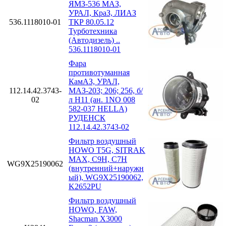
ЯМЗ-536 МАЗ,
УРАЛ, КраЗ, ЛИАЗ
536.1118010-01
ТКР 80.05.12
Турботехника
(Автодизель) ..
536.1118010-01
Фара
противотуманная
КамАЗ, УРАЛ,
112.14.42.3743-
МАЗ-203; 206; 256, б/
02
л H11 (ан. 1NO 008
582-037 HELLA)
РУДЕНСК
112.14.42.3743-02
Фильтр воздушный
HOWO T5G, SITRAK
MAX, C9H, C7H
WG9X25190062
(внутренний+наружн
ый), WG9X25190062,
K2652PU
Фильтр воздушный
HOWO, FAW,
Shacman X3000