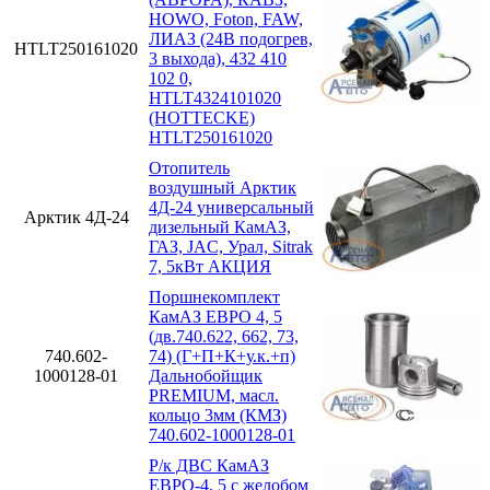
HOWO, Foton, FAW,
ЛИАЗ (24В подогрев,
HTLT250161020
3 выхода), 432 410
102 0,
HTLT4324101020
(HOTTECKE)
HTLT250161020
Отопитель
воздушный Арктик
4Д-24 универсальный
Арктик 4Д-24
дизельный КамАЗ,
ГАЗ, JAC, Урал, Sitrak
7, 5кВт АКЦИЯ
Поршнекомплект
КамАЗ ЕВРО 4, 5
(дв.740.622, 662, 73,
740.602-
74) (Г+П+К+у.к.+п)
1000128-01
Дальнобойщик
PREMIUM, масл.
кольцо 3мм (КМЗ)
740.602-1000128-01
Р/к ДВС КамАЗ
ЕВРО-4, 5 с желобом