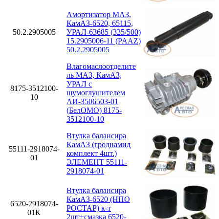
Амортизатор МАЗ,
КамАЗ-6520, 65115,
50.2.2905005
УРАЛ-63685 (325/500)
15.2905006-11 (PAAZ)
50.2.2905005
Влагомаслоотделите
ль МАЗ, КамАЗ,
УРАЛ с
8175-3512100-
шумоглушителем
10
АИ-3506503-01
(БелОМО) 8175-
3512100-10
Втулка балансира
КамАЗ (гроднамид
55111-2918074-
комплект 4шт.)
01
ЭЛЕМЕНТ 55111-
2918074-01
Втулка балансира
КамАЗ-6520 (НПО
6520-2918074-
РОСТАР) к-т
01К
2шт+смазка 6520-