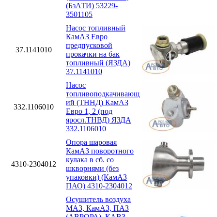
(БзАТИ) 53229-
3501105
Насос топливный
КамАЗ Евро
предпусковой
37.1141010
прокачки на бак
топливный (ЯЗДА)
37.1141010
Насос
топливоподкачивающ
ий (ТННД) КамАЗ
332.1106010
Евро 1, 2 (под
яросл.ТНВД) ЯЗДА
332.1106010
Опора шаровая
КамАЗ поворотного
кулака в сб. со
4310-2304012
шкворнями (без
упаковки) (КамАЗ
ПАО) 4310-2304012
Осушитель воздуха
МАЗ, КамАЗ, ПАЗ
(АВРОРА), КАВЗ,