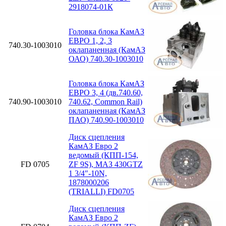
2918074-01К
Головка блока КамАЗ
ЕВРО 1, 2, 3
740.30-1003010
оклапаненная (КамАЗ
ОАО) 740.30-1003010
Головка блока КамАЗ
ЕВРО 3, 4 (дв.740.60,
740.90-1003010
740.62, Common Rail)
оклапаненная (КамАЗ
ПАО) 740.90-1003010
Диск сцепления
КамАЗ Евро 2
ведомый (КПП-154,
FD 0705
ZF 9S), МАЗ 430GTZ
1 3/4″-10N,
1878000206
(TRIALLI) FD0705
Диск сцепления
КамАЗ Евро 2