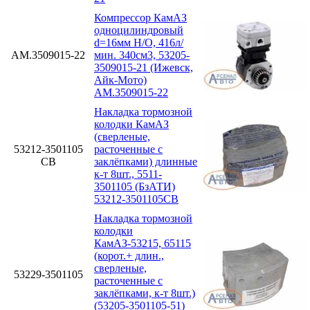
Компрессор КамАЗ
одноцилиндровый
d=16мм Н/О, 416л/
АМ.3509015-22
мин. 340см3, 53205-
3509015-21 (Ижевск,
Айк-Мото)
АМ.3509015-22
Накладка тормозной
колодки КамАЗ
(сверленые,
53212-3501105
расточенные с
СВ
заклёпками) длинные
к-т 8шт., 5511-
3501105 (БзАТИ)
53212-3501105СВ
Накладка тормозной
колодки
КамАЗ-53215, 65115
(корот.+ длин.,
сверленые,
53229-3501105
расточенные с
заклёпками, к-т 8шт.)
(53205-3501105-51)