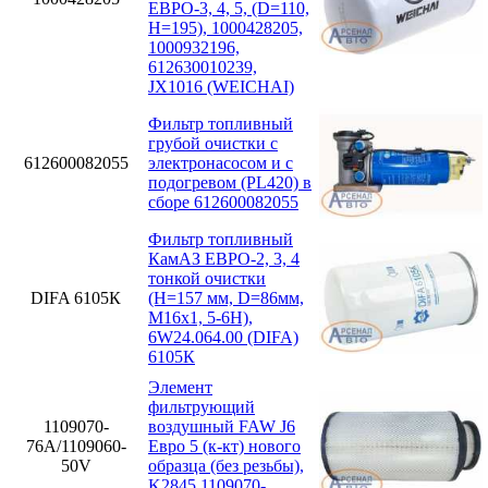
ЕВРО-3, 4, 5, (D=110,
H=195), 1000428205,
1000932196,
612630010239,
JX1016 (WEICHAI)
Фильтр топливный
грубой очистки с
612600082055
электронасосом и с
подогревом (PL420) в
сборе 612600082055
Фильтр топливный
КамАЗ ЕВРО-2, 3, 4
тонкой очистки
DIFA 6105К
(H=157 мм, D=86мм,
M16x1, 5-6H),
6W24.064.00 (DIFA)
6105К
Элемент
фильтрующий
1109070-
воздушный FAW J6
76А/1109060-
Евро 5 (к-кт) нового
50V
образца (без резьбы),
K2845 1109070-