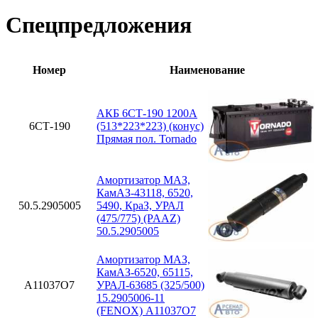
Спецпредложения
Номер
Наименование
АКБ 6СТ-190 1200А
6СТ-190
(513*223*223) (конус)
Прямая пол. Tornado
Амортизатор МАЗ,
КамАЗ-43118, 6520,
50.5.2905005
5490, КраЗ, УРАЛ
(475/775) (PAAZ)
50.5.2905005
Амортизатор МАЗ,
КамАЗ-6520, 65115,
A11037O7
УРАЛ-63685 (325/500)
15.2905006-11
(FENOX) A11037O7