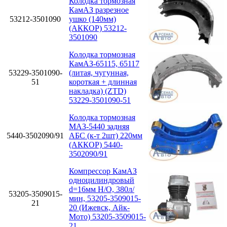
Колодка тормозная
КамАЗ разрезное
53212-3501090
ушко (140мм)
(АККОР) 53212-
3501090
Колодка тормозная
КамАЗ-65115, 65117
53229-3501090-
(литая, чугунная,
51
короткая + длинная
накладка) (ZTD)
53229-3501090-51
Колодка тормозная
МАЗ-5440 задняя
5440-3502090/91
АБС (к-т 2шт) 220мм
(АККОР) 5440-
3502090/91
Компрессор КамАЗ
одноцилиндровый
d=16мм Н/О, 380л/
53205-3509015-
мин, 53205-3509015-
21
20 (Ижевск, Айк-
Мото) 53205-3509015-
21