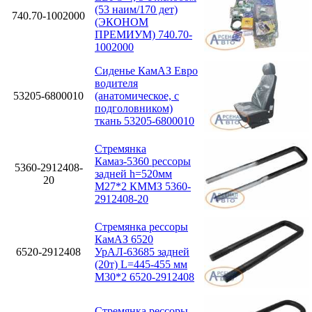
(53 наим/170 дет)
740.70-1002000
(ЭКОНОМ
ПРЕМИУМ) 740.70-
1002000
Сиденье КамАЗ Евро
водителя
53205-6800010
(анатомическое, с
подголовником)
ткань 53205-6800010
Стремянка
Камаз-5360 рессоры
5360-2912408-
задней h=520мм
20
М27*2 КММЗ 5360-
2912408-20
Стремянка рессоры
КамАЗ 6520
6520-2912408
УрАЛ-63685 задней
(20т) L=445-455 мм
М30*2 6520-2912408
Стремянка рессоры