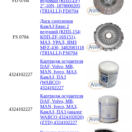
FD 0704
ведомый (КПП-ZF)
2″-10N, 1878000205
(TRIALLI) FD0704
Диск сцепления
КамАЗ Евро 2
ведущий (КПП-154;
FS 0704
КПП-ZF-16S151),
МАЗ, УРАЛ, ЯМЗ
MFZ-430, 3482083118
(TRIALLI) FS0704
Картридж осушителя
DAF, Volvo, MB,
MAN, Iveco, МАЗ,
4324102227
КамАЗ, ПА3
(WABCO)
4324102227
Картридж осушителя
DAF, Volvo, MB,
MAN, Iveco, МАЗ,
4324102227
КамАЗ, ПА3 (аналог
WABCO 4324102020)
(ZTD) 4324102227