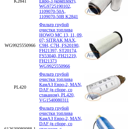
K2841
Евро-3 (комплект),
WG9725190102,
1109070-50A,
1109070-50B K2841
Фильтр грубой
очистки топлива
HOWO MC 13, 11, 09,
07; SITRAK MAX,
WG9925550966
C9H, C7H, FS20190,
FH21397, ST20174,
FS53040, FH21219,
FH21373
WG9925550966
Фильтр грубой
очистки топлива
КамАЗ Евро-2, MAN,
PL420
DAF (в сборе, со
стаканом), PL420,
VG1540080311
Фильтр грубой
очистки топлива
КамАЗ Евро-2, MAN,
DAF (в сборе, со
612630080088-1
стаканом. с