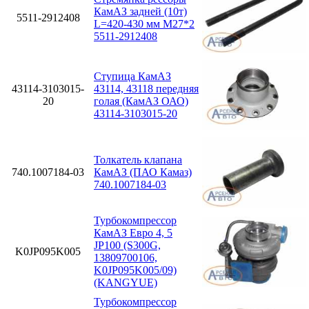
КамАЗ задней (10т)
5511-2912408
L=420-430 мм М27*2
5511-2912408
Ступица КамАЗ
43114-3103015-
43114, 43118 передняя
20
голая (КамАЗ ОАО)
43114-3103015-20
Толкатель клапана
740.1007184-03
КамАЗ (ПАО Камаз)
740.1007184-03
Турбокомпрессор
КамАЗ Евро 4, 5
JP100 (S300G,
K0JP095K005
13809700106,
K0JP095K005/09)
(KANGYUE)
Турбокомпрессор