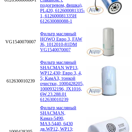
подогревом, фишка),
PL420, 612600081335-
1, 612600081335H
612630080088-1
Фильтр масляный
HOWO Евро 3, FAW
VG1540070007
J6, 1012010-81DM
VG1540070007
Фильтр масляный
SHACMAN WP13,
WP12.430; Eвро 3, 4,
5; КамАЗ, тонкой
612630010239
очистки, 1000428205,
1000932196, JX1016,
6W.23.288.01
612630010239
Фильтр масляный
SHACMAN,
Камаз-5490,
МАЗ-5440, 6430
дв.WP12, WP13;
1000428205