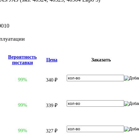
9010
сплуатации
Вероятность
Цена
Заказать
поставки
99%
340 ₽
99%
339 ₽
99%
327 ₽