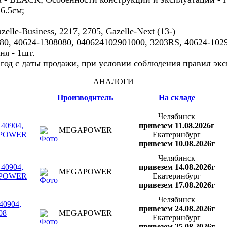
6.5см;
lle-Business, 2217, 2705, Gazelle-Next (13-)
080, 40624-1308080, 040624102901000, 3203RS, 40624-102
ня - 1шт.
н год с даты продажи, при условии соблюдения правил эк
АНАЛОГИ
Производитель
На складе
Челябинск
 40904,
привезем 11.08.2026г
MEGAPOWER
GAPOWER
Екатеринбург
привезем 10.08.2026г
Челябинск
 40904,
привезем 14.08.2026г
MEGAPOWER
GAPOWER
Екатеринбург
привезем 17.08.2026г
Челябинск
40904,
привезем 24.08.2026г
08
MEGAPOWER
Екатеринбург
привезем 25.08.2026г