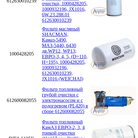
612630010239
очистки, 1000428205,
1000932196, JX1016,
6W.23.288.01
612630010239
Фильтр масляный
SHACMAN,
Камаз-5490,
МАЗ-5440, 6430
дв.WP12, WP13;
1000428205
ЕВРО-3, 4, 5, (D=110,
H=195), 1000428205,
1000932196,
612630010239,
JX1016 (WEICHAI)
Фильтр топливный
грубой очистки с
612600082055
электронасосом и с
подогревом (PL420) в
сборе 612600082055
Фильтр топливный
КамАЗ ЕВРО-2, 3, 4
тонкой очистки