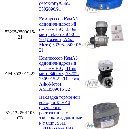
(АККОР) 5440-
3502090/91
Компрессор КамАЗ
одноцилиндровый
d=16мм Н/О, 380л/
53205-3509015-
мин, 53205-3509015-
21
20 (Ижевск, Айк-
Мото) 53205-3509015-
21
Компрессор КамАЗ
одноцилиндровый
d=16мм Н/О, 416л/
АМ.3509015-22
мин. 340см3, 53205-
3509015-21 (Ижевск,
Айк-Мото)
АМ.3509015-22
Накладка тормозной
колодки КамАЗ
(сверленые,
53212-3501105
расточенные с
СВ
заклёпками) длинные
к-т 8шт., 5511-
3501105 (БзАТИ)