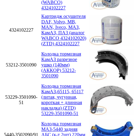
(WABCO)
4324102227
Картридж осушителя
DAF, Volvo, MB,
MAN, Iveco, МАЗ,
4324102227
КамАЗ, ПА3 (аналог
WABCO 4324102020)
(ZTD) 4324102227
Колодка тормозная
КамАЗ разрезное
53212-3501090
ушко (140мм)
(АККОР) 53212-
3501090
Колодка тормозная
КамАЗ-65115, 65117
53229-3501090-
(литая, чугунная,
51
короткая + длинная
накладка) (ZTD)
53229-3501090-51
Колодка тормозная
МАЗ-5440 задняя
5440-3502090/91
АБС (к-т 2шт) 220мм