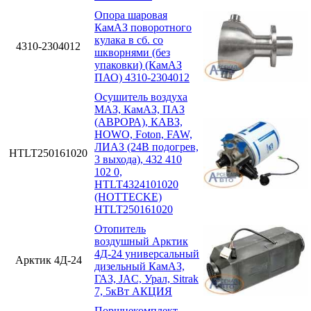
Опора шаровая
КамАЗ поворотного
кулака в сб. со
4310-2304012
шкворнями (без
упаковки) (КамАЗ
ПАО) 4310-2304012
Осушитель воздуха
МАЗ, КамАЗ, ПАЗ
(АВРОРА), КАВЗ,
HOWO, Foton, FAW,
ЛИАЗ (24В подогрев,
HTLT250161020
3 выхода), 432 410
102 0,
HTLT4324101020
(HOTTECKE)
HTLT250161020
Отопитель
воздушный Арктик
4Д-24 универсальный
Арктик 4Д-24
дизельный КамАЗ,
ГАЗ, JAC, Урал, Sitrak
7, 5кВт АКЦИЯ
Поршнекомплект