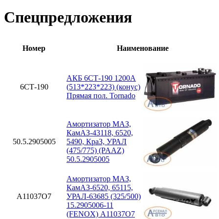
Спецпредложения
Номер
Наименование
АКБ 6СТ-190 1200А
6СТ-190
(513*223*223) (конус)
Прямая пол. Tornado
Амортизатор МАЗ,
КамАЗ-43118, 6520,
50.5.2905005
5490, КраЗ, УРАЛ
(475/775) (PAAZ)
50.5.2905005
Амортизатор МАЗ,
КамАЗ-6520, 65115,
A11037O7
УРАЛ-63685 (325/500)
15.2905006-11
(FENOX) A11037O7