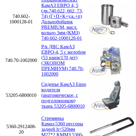
КамАЗ ЕВРО 4, 5
(дв.740.622, 662, 73,
740.602-
74) (Г+П+К+у.к.+п)
1000128-01
Дальнобойщик
PREMIUM, масл.
кольцо 3мм (КМЗ)
740.602-1000128-01
Р/к ДВС КамАЗ
ЕВРО-4, 5 с желобом
(53 наим/170 дет)
740.70-1002000
(ЭКОНОМ
ПРЕМИУМ) 740.70-
1002000
Сиденье КамАЗ Евро
водителя
53205-6800010
(анатомическое, с
подголовником)
ткань 53205-6800010
Стремянка
Камаз-5360 рессоры
5360-2912408-
задней h=520мм
20
М27*2 КММЗ 5360-