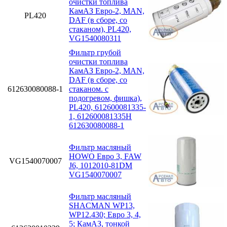
очистки топлива
КамАЗ Евро-2, MAN,
PL420
DAF (в сборе, со
стаканом), PL420,
VG1540080311
Фильтр грубой
очистки топлива
КамАЗ Евро-2, MAN,
DAF (в сборе, со
612630080088-1
стаканом. с
подогревом, фишка),
PL420, 612600081335-
1, 612600081335H
612630080088-1
Фильтр масляный
HOWO Евро 3, FAW
VG1540070007
J6, 1012010-81DM
VG1540070007
Фильтр масляный
SHACMAN WP13,
WP12.430; Eвро 3, 4,
5; КамАЗ, тонкой