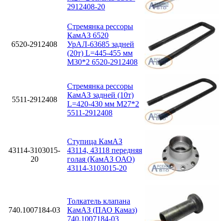
2912408-20
Стремянка рессоры
КамАЗ 6520
6520-2912408
УрАЛ-63685 задней
(20т) L=445-455 мм
М30*2 6520-2912408
Стремянка рессоры
КамАЗ задней (10т)
5511-2912408
L=420-430 мм М27*2
5511-2912408
Ступица КамАЗ
43114-3103015-
43114, 43118 передняя
20
голая (КамАЗ ОАО)
43114-3103015-20
Толкатель клапана
740.1007184-03
КамАЗ (ПАО Камаз)
740.1007184-03