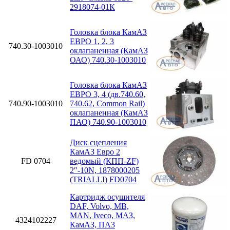
2918074-01К
Головка блока КамАЗ
ЕВРО 1, 2, 3
740.30-1003010
оклапаненная (КамАЗ
ОАО) 740.30-1003010
Головка блока КамАЗ
ЕВРО 3, 4 (дв.740.60,
740.90-1003010
740.62, Common Rail)
оклапаненная (КамАЗ
ПАО) 740.90-1003010
Диск сцепления
КамАЗ Евро 2
FD 0704
ведомый (КПП-ZF)
2″-10N, 1878000205
(TRIALLI) FD0704
Картридж осушителя
DAF, Volvo, MB,
MAN, Iveco, МАЗ,
4324102227
КамАЗ, ПА3