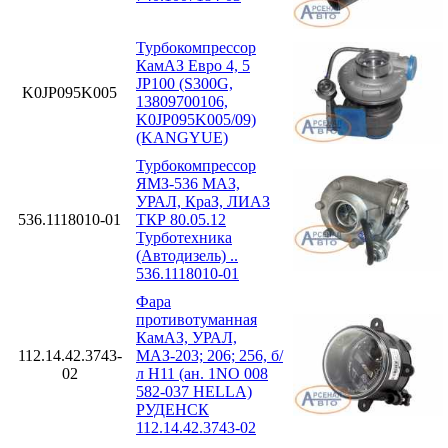
Турбокомпрессор
КамАЗ Евро 4, 5
JP100 (S300G,
K0JP095K005
13809700106,
K0JP095K005/09)
(KANGYUE)
Турбокомпрессор
ЯМЗ-536 МАЗ,
УРАЛ, КраЗ, ЛИАЗ
536.1118010-01
ТКР 80.05.12
Турботехника
(Автодизель) ..
536.1118010-01
Фара
противотуманная
КамАЗ, УРАЛ,
112.14.42.3743-
МАЗ-203; 206; 256, б/
02
л H11 (ан. 1NO 008
582-037 HELLA)
РУДЕНСК
112.14.42.3743-02