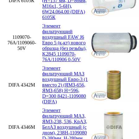
DIFA 6105К
(H=157 мм, D=86мм,
M16x1, 5-6H),
6W24.064.00 (DIFA)
6105К
Элемент
фильтрующий
1109070-
воздушный FAW J6
76А/1109060-
Евро 5 (к-кт) нового
50V
образца (без резьбы),
K2845 1109070-
76А/110906 0-50V
Элемент
фильтрующий МАЗ
воздушный Евро-3 (1
DIFA 4342М
вместо 2) (ЯМЗ-656,
ЯМЗ-658) H=596,
D=300 8421-1109080
(DIFA)
Элемент
фильтрующий МАЗ,
ЯМЗ-238, 536, КрАЗ,
DIFA 4346М
БелАЗ воздушный (с
дном), 238Н-1109080
D-380мм, H-280мм