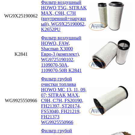
Фильтр воздушный
HOWO T5G, SITRAK
MAX, C9H, C7H
WG9X25190062
(внутренний+наружн
ый), WG9X25190062,
K2652PU
Фильтр воздушный
HOWO, FAW,
Shacman X3000
K2841
Евро-3 (комплект),
WG9725190102,
1109070-50A,
1109070-50B K2841
Фильтр грубой
очистки топлива
HOWO MC 13, 11, 09,
07; SITRAK MAX,
WG9925550966
C9H, C7H, FS20190,
FH21397, ST20174,
FS53040, FH21219,
FH21373
WG9925550966
Фильтр грубой