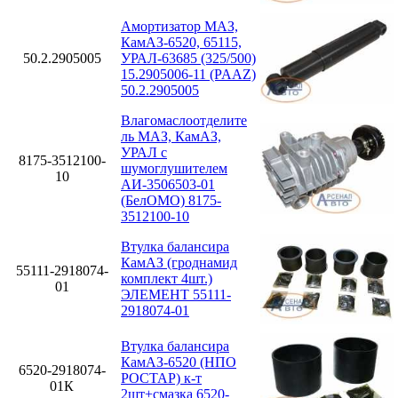
Амортизатор МАЗ,
КамАЗ-6520, 65115,
50.2.2905005
УРАЛ-63685 (325/500)
15.2905006-11 (PAAZ)
50.2.2905005
Влагомаслоотделите
ль МАЗ, КамАЗ,
УРАЛ с
8175-3512100-
шумоглушителем
10
АИ-3506503-01
(БелОМО) 8175-
3512100-10
Втулка балансира
КамАЗ (гроднамид
55111-2918074-
комплект 4шт.)
01
ЭЛЕМЕНТ 55111-
2918074-01
Втулка балансира
КамАЗ-6520 (НПО
6520-2918074-
РОСТАР) к-т
01К
2шт+смазка 6520-