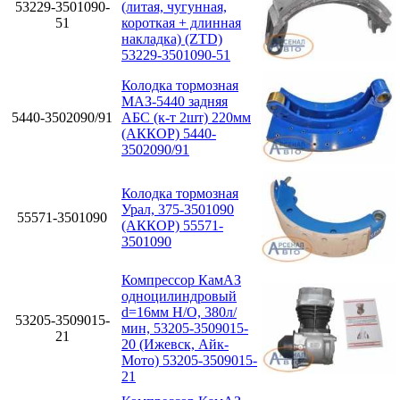
53229-3501090-
(литая, чугунная,
51
короткая + длинная
накладка) (ZTD)
53229-3501090-51
Колодка тормозная
МАЗ-5440 задняя
5440-3502090/91
АБС (к-т 2шт) 220мм
(АККОР) 5440-
3502090/91
Колодка тормозная
Урал, 375-3501090
55571-3501090
(АККОР) 55571-
3501090
Компрессор КамАЗ
одноцилиндровый
d=16мм Н/О, 380л/
53205-3509015-
мин, 53205-3509015-
21
20 (Ижевск, Айк-
Мото) 53205-3509015-
21