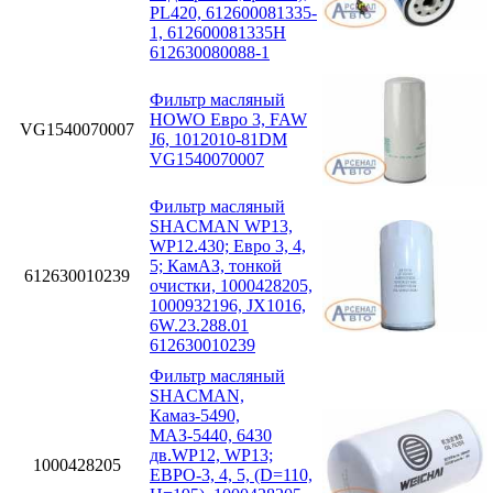
PL420, 612600081335-
1, 612600081335H
612630080088-1
Фильтр масляный
HOWO Евро 3, FAW
VG1540070007
J6, 1012010-81DM
VG1540070007
Фильтр масляный
SHACMAN WP13,
WP12.430; Eвро 3, 4,
5; КамАЗ, тонкой
612630010239
очистки, 1000428205,
1000932196, JX1016,
6W.23.288.01
612630010239
Фильтр масляный
SHACMAN,
Камаз-5490,
МАЗ-5440, 6430
дв.WP12, WP13;
1000428205
ЕВРО-3, 4, 5, (D=110,