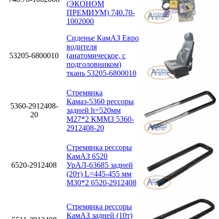
(ЭКОНОМ
ПРЕМИУМ) 740.70-
1002000
Сиденье КамАЗ Евро
водителя
53205-6800010
(анатомическое, с
подголовником)
ткань 53205-6800010
Стремянка
Камаз-5360 рессоры
5360-2912408-
задней h=520мм
20
М27*2 КММЗ 5360-
2912408-20
Стремянка рессоры
КамАЗ 6520
6520-2912408
УрАЛ-63685 задней
(20т) L=445-455 мм
М30*2 6520-2912408
Стремянка рессоры
КамАЗ задней (10т)