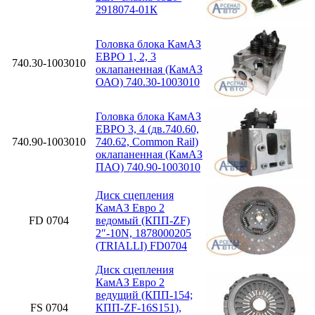
2918074-01К
Головка блока КамАЗ
ЕВРО 1, 2, 3
740.30-1003010
оклапаненная (КамАЗ
ОАО) 740.30-1003010
Головка блока КамАЗ
ЕВРО 3, 4 (дв.740.60,
740.90-1003010
740.62, Common Rail)
оклапаненная (КамАЗ
ПАО) 740.90-1003010
Диск сцепления
КамАЗ Евро 2
FD 0704
ведомый (КПП-ZF)
2″-10N, 1878000205
(TRIALLI) FD0704
Диск сцепления
КамАЗ Евро 2
ведущий (КПП-154;
FS 0704
КПП-ZF-16S151),