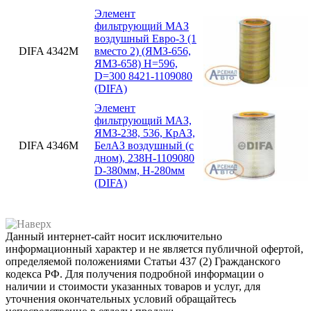
Элемент
фильтрующий МАЗ
воздушный Евро-3 (1
DIFA 4342М
вместо 2) (ЯМЗ-656,
ЯМЗ-658) H=596,
D=300 8421-1109080
(DIFA)
Элемент
фильтрующий МАЗ,
ЯМЗ-238, 536, КрАЗ,
DIFA 4346М
БелАЗ воздушный (с
дном), 238Н-1109080
D-380мм, H-280мм
(DIFA)
Данный интернет-сайт носит исключительно
информационный характер и не является публичной офертой,
определяемой положениями Статьи 437 (2) Гражданского
кодекса РФ. Для получения подробной информации о
наличии и стоимости указанных товаров и услуг, для
уточнения окончательных условий обращайтесь