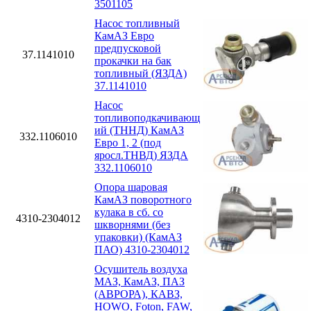
3501105
Насос топливный
КамАЗ Евро
предпусковой
37.1141010
прокачки на бак
топливный (ЯЗДА)
37.1141010
Насос
топливоподкачивающ
ий (ТННД) КамАЗ
332.1106010
Евро 1, 2 (под
яросл.ТНВД) ЯЗДА
332.1106010
Опора шаровая
КамАЗ поворотного
кулака в сб. со
4310-2304012
шкворнями (без
упаковки) (КамАЗ
ПАО) 4310-2304012
Осушитель воздуха
МАЗ, КамАЗ, ПАЗ
(АВРОРА), КАВЗ,
HOWO, Foton, FAW,