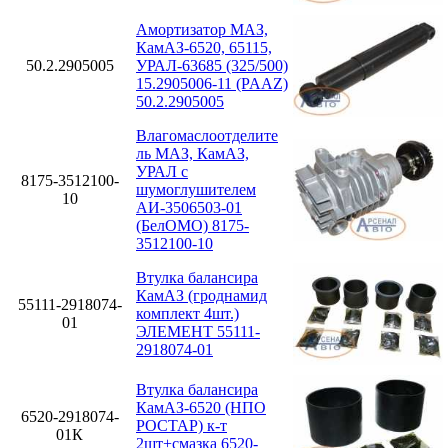
Амортизатор МАЗ,
КамАЗ-6520, 65115,
50.2.2905005
УРАЛ-63685 (325/500)
15.2905006-11 (PAAZ)
50.2.2905005
Влагомаслоотделите
ль МАЗ, КамАЗ,
УРАЛ с
8175-3512100-
шумоглушителем
10
АИ-3506503-01
(БелОМО) 8175-
3512100-10
Втулка балансира
КамАЗ (гроднамид
55111-2918074-
комплект 4шт.)
01
ЭЛЕМЕНТ 55111-
2918074-01
Втулка балансира
КамАЗ-6520 (НПО
6520-2918074-
РОСТАР) к-т
01К
2шт+смазка 6520-