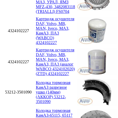
МАЗ, УРАЛ, ЯМЗ
MFZ-430, 3482083118
(TRIALLI) FS0704
Картридж осушителя
DAF, Volvo, MB,
MAN, Iveco, МАЗ,
4324102227
КамАЗ, ПА3
(WABCO)
4324102227
Картридж осушителя
DAF, Volvo, MB,
MAN, Iveco, МАЗ,
4324102227
КамАЗ, ПА3 (аналог
WABCO 4324102020)
(ZTD) 4324102227
Колодка тормозная
КамАЗ разрезное
53212-3501090
ушко (140мм)
(АККОР) 53212-
3501090
Колодка тормозная
КамАЗ-65115, 65117