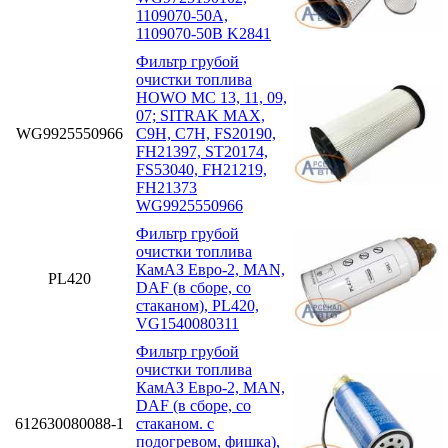
1109070-50A,
1109070-50B K2841
Фильтр грубой
очистки топлива
HOWO MC 13, 11, 09,
07; SITRAK MAX,
WG9925550966
C9H, C7H, FS20190,
FH21397, ST20174,
FS53040, FH21219,
FH21373
WG9925550966
Фильтр грубой
очистки топлива
КамАЗ Евро-2, MAN,
PL420
DAF (в сборе, со
стаканом), PL420,
VG1540080311
Фильтр грубой
очистки топлива
КамАЗ Евро-2, MAN,
DAF (в сборе, со
612630080088-1
стаканом. с
подогревом, фишка),