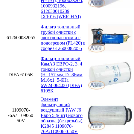
H=195), 1000428205,
1000932196,
612630010239,
JX1016 (WEICHAI)
Фильтр топливный
грубой очистки с
612600082055
электронасосом и с
подогревом (PL420) в
сборе 612600082055
Фильтр топливный
КамАЗ ЕВРО-2, 3, 4
тонкой очистки
DIFA 6105К
(H=157 мм, D=86мм,
M16x1, 5-6H),
6W24.064.00 (DIFA)
6105К
Элемент
фильтрующий
1109070-
воздушный FAW J6
76А/1109060-
Евро 5 (к-кт) нового
50V
образца (без резьбы),
K2845 1109070-
76А/110906 0-50V