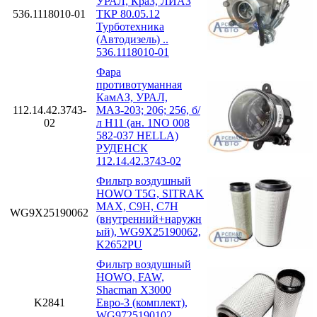
УРАЛ, КраЗ, ЛИАЗ
536.1118010-01
ТКР 80.05.12
Турботехника
(Автодизель) ..
536.1118010-01
Фара
противотуманная
КамАЗ, УРАЛ,
112.14.42.3743-
МАЗ-203; 206; 256, б/
02
л H11 (ан. 1NO 008
582-037 HELLA)
РУДЕНСК
112.14.42.3743-02
Фильтр воздушный
HOWO T5G, SITRAK
MAX, C9H, C7H
WG9X25190062
(внутренний+наружн
ый), WG9X25190062,
K2652PU
Фильтр воздушный
HOWO, FAW,
Shacman X3000
K2841
Евро-3 (комплект),
WG9725190102,