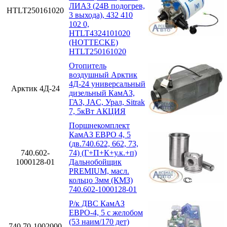
ЛИАЗ (24В подогрев,
HTLT250161020
3 выхода), 432 410
102 0,
HTLT4324101020
(HOTTECKE)
HTLT250161020
Отопитель
воздушный Арктик
4Д-24 универсальный
Арктик 4Д-24
дизельный КамАЗ,
ГАЗ, JAC, Урал, Sitrak
7, 5кВт АКЦИЯ
Поршнекомплект
КамАЗ ЕВРО 4, 5
(дв.740.622, 662, 73,
740.602-
74) (Г+П+К+у.к.+п)
1000128-01
Дальнобойщик
PREMIUM, масл.
кольцо 3мм (КМЗ)
740.602-1000128-01
Р/к ДВС КамАЗ
ЕВРО-4, 5 с желобом
(53 наим/170 дет)
740.70-1002000