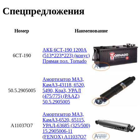
Спецпредложения
Номер
Наименование
АКБ 6СТ-190 1200А
6СТ-190
(513*223*223) (конус)
Прямая пол. Tornado
Амортизатор МАЗ,
КамАЗ-43118, 6520,
50.5.2905005
5490, КраЗ, УРАЛ
(475/775) (PAAZ)
50.5.2905005
Амортизатор МАЗ,
КамАЗ-6520, 65115,
A11037O7
УРАЛ-63685 (325/500)
15.2905006-11
(FENOX) A11037O7