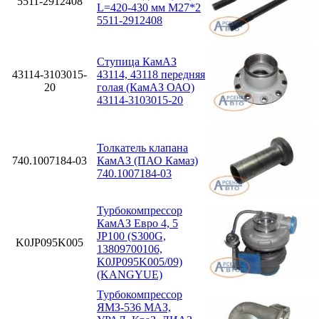
5511-2912408
L=420-430 мм М27*2
5511-2912408
Ступица КамАЗ
43114-3103015-
43114, 43118 передняя
20
голая (КамАЗ ОАО)
43114-3103015-20
Толкатель клапана
740.1007184-03
КамАЗ (ПАО Камаз)
740.1007184-03
Турбокомпрессор
КамАЗ Евро 4, 5
JP100 (S300G,
K0JP095K005
13809700106,
K0JP095K005/09)
(KANGYUE)
Турбокомпрессор
ЯМЗ-536 МАЗ,