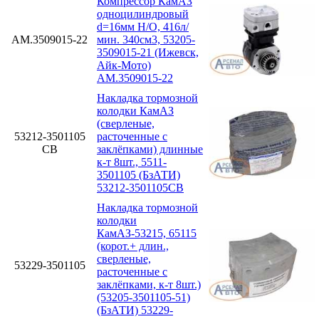
Компрессор КамАЗ
одноцилиндровый
d=16мм Н/О, 416л/
АМ.3509015-22
мин. 340см3, 53205-
3509015-21 (Ижевск,
Айк-Мото)
АМ.3509015-22
Накладка тормозной
колодки КамАЗ
(сверленые,
53212-3501105
расточенные с
СВ
заклёпками) длинные
к-т 8шт., 5511-
3501105 (БзАТИ)
53212-3501105СВ
Накладка тормозной
колодки
КамАЗ-53215, 65115
(корот.+ длин.,
сверленые,
53229-3501105
расточенные с
заклёпками, к-т 8шт.)
(53205-3501105-51)
(БзАТИ) 53229-