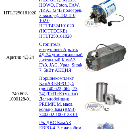
HOWO, Foton, FAW,
ЛИАЗ (24В подогрев,
HTLT250161020
3 выхода), 432 410
102 0,
HTLT4324101020
(HOTTECKE)
HTLT250161020
Отопитель
воздушный Арктик
4Д-24 универсальный
Арктик 4Д-24
дизельный КамАЗ,
ГАЗ, JAC, Урал, Sitrak
7, 5кВт АКЦИЯ
Поршнекомплект
КамАЗ ЕВРО 4, 5
(дв.740.622, 662, 73,
740.602-
74) (Г+П+К+у.к.+п)
1000128-01
Дальнобойщик
PREMIUM, масл.
кольцо 3мм (КМЗ)
740.602-1000128-01
Р/к ДВС КамАЗ
ЕВРО-4, 5 с желобом