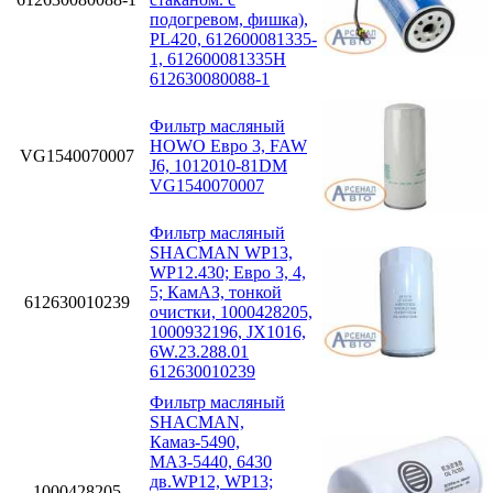
подогревом, фишка),
PL420, 612600081335-
1, 612600081335H
612630080088-1
Фильтр масляный
HOWO Евро 3, FAW
VG1540070007
J6, 1012010-81DM
VG1540070007
Фильтр масляный
SHACMAN WP13,
WP12.430; Eвро 3, 4,
5; КамАЗ, тонкой
612630010239
очистки, 1000428205,
1000932196, JX1016,
6W.23.288.01
612630010239
Фильтр масляный
SHACMAN,
Камаз-5490,
МАЗ-5440, 6430
дв.WP12, WP13;
1000428205