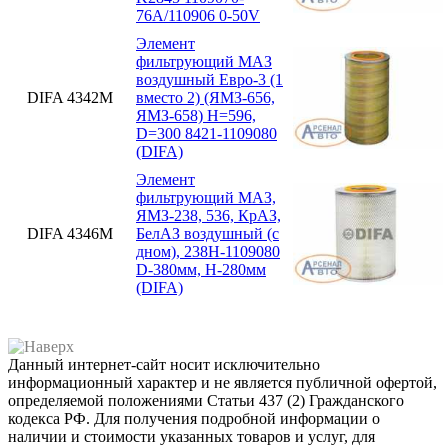
76А/110906 0-50V
Элемент
фильтрующий МАЗ
воздушный Евро-3 (1
DIFA 4342М
вместо 2) (ЯМЗ-656,
ЯМЗ-658) H=596,
D=300 8421-1109080
(DIFA)
Элемент
фильтрующий МАЗ,
ЯМЗ-238, 536, КрАЗ,
DIFA 4346М
БелАЗ воздушный (с
дном), 238Н-1109080
D-380мм, H-280мм
(DIFA)
Данный интернет-сайт носит исключительно
информационный характер и не является публичной офертой,
определяемой положениями Статьи 437 (2) Гражданского
кодекса РФ. Для получения подробной информации о
наличии и стоимости указанных товаров и услуг, для