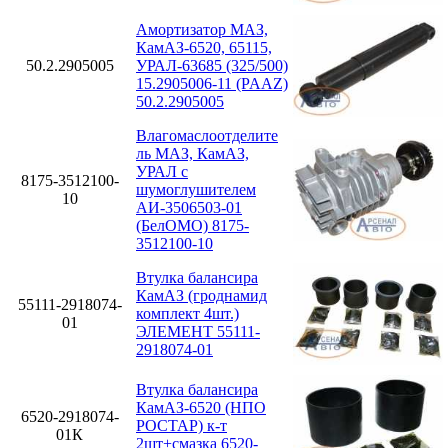
Амортизатор МАЗ,
КамАЗ-6520, 65115,
50.2.2905005
УРАЛ-63685 (325/500)
15.2905006-11 (PAAZ)
50.2.2905005
Влагомаслоотделите
ль МАЗ, КамАЗ,
УРАЛ с
8175-3512100-
шумоглушителем
10
АИ-3506503-01
(БелОМО) 8175-
3512100-10
Втулка балансира
КамАЗ (гроднамид
55111-2918074-
комплект 4шт.)
01
ЭЛЕМЕНТ 55111-
2918074-01
Втулка балансира
КамАЗ-6520 (НПО
6520-2918074-
РОСТАР) к-т
01К
2шт+смазка 6520-