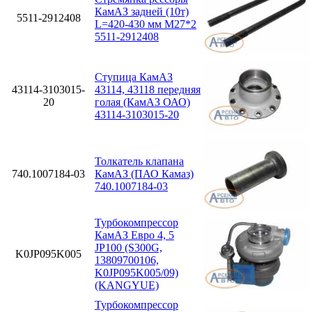
КамАЗ задней (10т)
5511-2912408
L=420-430 мм М27*2
5511-2912408
Ступица КамАЗ
43114-3103015-
43114, 43118 передняя
20
голая (КамАЗ ОАО)
43114-3103015-20
Толкатель клапана
740.1007184-03
КамАЗ (ПАО Камаз)
740.1007184-03
Турбокомпрессор
КамАЗ Евро 4, 5
JP100 (S300G,
K0JP095K005
13809700106,
K0JP095K005/09)
(KANGYUE)
Турбокомпрессор