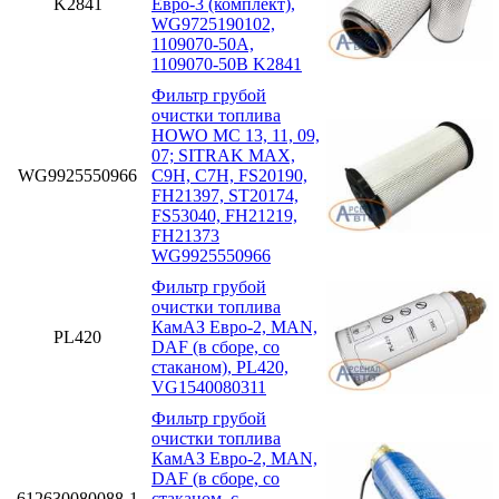
K2841
Евро-3 (комплект),
WG9725190102,
1109070-50A,
1109070-50B K2841
Фильтр грубой
очистки топлива
HOWO MC 13, 11, 09,
07; SITRAK MAX,
WG9925550966
C9H, C7H, FS20190,
FH21397, ST20174,
FS53040, FH21219,
FH21373
WG9925550966
Фильтр грубой
очистки топлива
КамАЗ Евро-2, MAN,
PL420
DAF (в сборе, со
стаканом), PL420,
VG1540080311
Фильтр грубой
очистки топлива
КамАЗ Евро-2, MAN,
DAF (в сборе, со
612630080088-1
стаканом. с