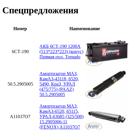
Спецпредложения
Номер
Наименование
АКБ 6СТ-190 1200А
6СТ-190
(513*223*223) (конус)
Прямая пол. Tornado
Амортизатор МАЗ,
КамАЗ-43118, 6520,
50.5.2905005
5490, КраЗ, УРАЛ
(475/775) (PAAZ)
50.5.2905005
Амортизатор МАЗ,
КамАЗ-6520, 65115,
A11037O7
УРАЛ-63685 (325/500)
15.2905006-11
(FENOX) A11037O7