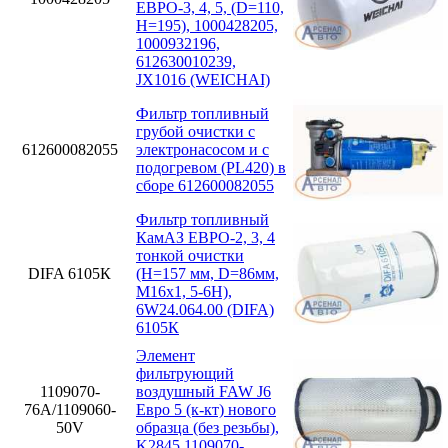
ЕВРО-3, 4, 5, (D=110,
H=195), 1000428205,
1000932196,
612630010239,
JX1016 (WEICHAI)
Фильтр топливный
грубой очистки с
612600082055
электронасосом и с
подогревом (PL420) в
сборе 612600082055
Фильтр топливный
КамАЗ ЕВРО-2, 3, 4
тонкой очистки
DIFA 6105К
(H=157 мм, D=86мм,
M16x1, 5-6H),
6W24.064.00 (DIFA)
6105К
Элемент
фильтрующий
1109070-
воздушный FAW J6
76А/1109060-
Евро 5 (к-кт) нового
50V
образца (без резьбы),
K2845 1109070-