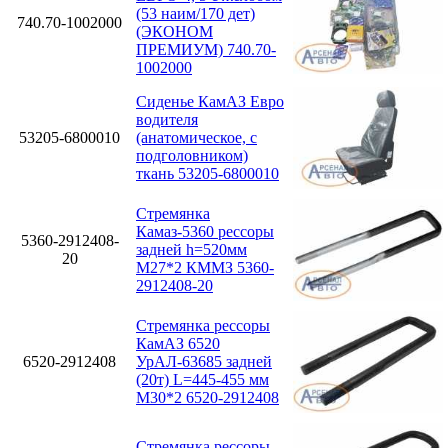
(53 наим/170 дет)
740.70-1002000
(ЭКОНОМ
ПРЕМИУМ) 740.70-
1002000
Сиденье КамАЗ Евро
водителя
53205-6800010
(анатомическое, с
подголовником)
ткань 53205-6800010
Стремянка
Камаз-5360 рессоры
5360-2912408-
задней h=520мм
20
М27*2 КММЗ 5360-
2912408-20
Стремянка рессоры
КамАЗ 6520
6520-2912408
УрАЛ-63685 задней
(20т) L=445-455 мм
М30*2 6520-2912408
Стремянка рессоры