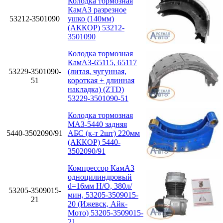
Колодка тормозная
КамАЗ разрезное
53212-3501090
ушко (140мм)
(АККОР) 53212-
3501090
Колодка тормозная
КамАЗ-65115, 65117
53229-3501090-
(литая, чугунная,
51
короткая + длинная
накладка) (ZTD)
53229-3501090-51
Колодка тормозная
МАЗ-5440 задняя
5440-3502090/91
АБС (к-т 2шт) 220мм
(АККОР) 5440-
3502090/91
Компрессор КамАЗ
одноцилиндровый
d=16мм Н/О, 380л/
53205-3509015-
мин, 53205-3509015-
21
20 (Ижевск, Айк-
Мото) 53205-3509015-
21