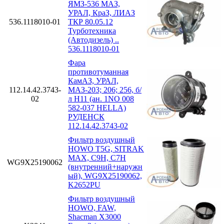
ЯМЗ-536 МАЗ,
УРАЛ, КраЗ, ЛИАЗ
536.1118010-01
ТКР 80.05.12
Турботехника
(Автодизель) ..
536.1118010-01
Фара
противотуманная
КамАЗ, УРАЛ,
112.14.42.3743-
МАЗ-203; 206; 256, б/
02
л H11 (ан. 1NO 008
582-037 HELLA)
РУДЕНСК
112.14.42.3743-02
Фильтр воздушный
HOWO T5G, SITRAK
MAX, C9H, C7H
WG9X25190062
(внутренний+наружн
ый), WG9X25190062,
K2652PU
Фильтр воздушный
HOWO, FAW,
Shacman X3000