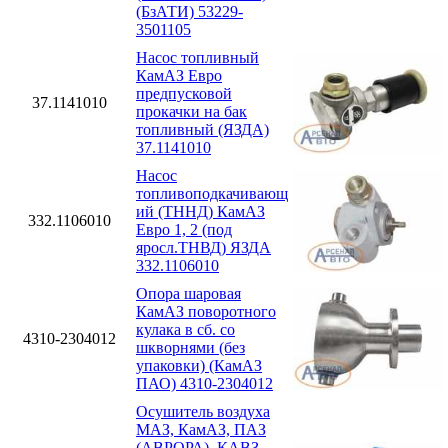
(БзАТИ) 53229-
3501105
Насос топливный
КамАЗ Евро
предпусковой
37.1141010
прокачки на бак
топливный (ЯЗДА)
37.1141010
Насос
топливоподкачивающ
ий (ТННД) КамАЗ
332.1106010
Евро 1, 2 (под
яросл.ТНВД) ЯЗДА
332.1106010
Опора шаровая
КамАЗ поворотного
кулака в сб. со
4310-2304012
шкворнями (без
упаковки) (КамАЗ
ПАО) 4310-2304012
Осушитель воздуха
МАЗ, КамАЗ, ПАЗ
(АВРОРА), КАВЗ,