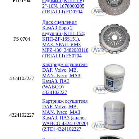
FD 0704
ведомый (КПП-ZF)
2″-10N, 1878000205
(TRIALLI) FD0704
Диск сцепления
КамАЗ Евро 2
ведущий (КПП-154;
FS 0704
КПП-ZF-16S151),
МАЗ, УРАЛ, ЯМЗ
MFZ-430, 3482083118
(TRIALLI) FS0704
Картридж осушителя
DAF, Volvo, MB,
MAN, Iveco, МАЗ,
4324102227
КамАЗ, ПА3
(WABCO)
4324102227
Картридж осушителя
DAF, Volvo, MB,
MAN, Iveco, МАЗ,
4324102227
КамАЗ, ПА3 (аналог
WABCO 4324102020)
(ZTD) 4324102227