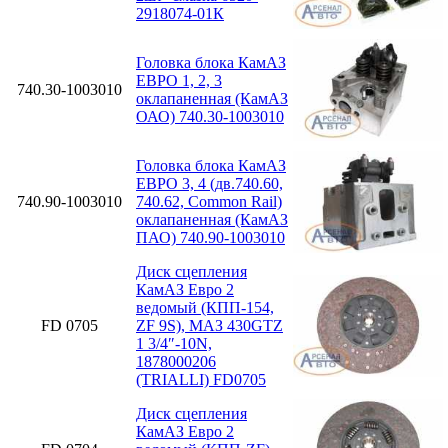
2918074-01К
Головка блока КамАЗ
ЕВРО 1, 2, 3
740.30-1003010
оклапаненная (КамАЗ
ОАО) 740.30-1003010
Головка блока КамАЗ
ЕВРО 3, 4 (дв.740.60,
740.90-1003010
740.62, Common Rail)
оклапаненная (КамАЗ
ПАО) 740.90-1003010
Диск сцепления
КамАЗ Евро 2
ведомый (КПП-154,
FD 0705
ZF 9S), МАЗ 430GTZ
1 3/4″-10N,
1878000206
(TRIALLI) FD0705
Диск сцепления
КамАЗ Евро 2