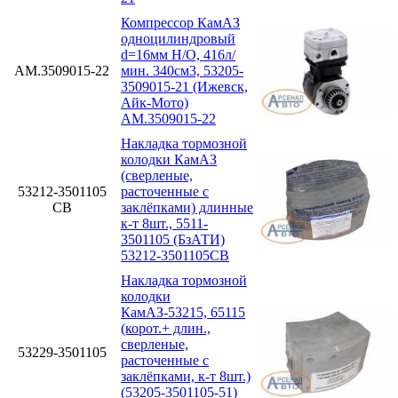
Компрессор КамАЗ
одноцилиндровый
d=16мм Н/О, 416л/
АМ.3509015-22
мин. 340см3, 53205-
3509015-21 (Ижевск,
Айк-Мото)
АМ.3509015-22
Накладка тормозной
колодки КамАЗ
(сверленые,
53212-3501105
расточенные с
СВ
заклёпками) длинные
к-т 8шт., 5511-
3501105 (БзАТИ)
53212-3501105СВ
Накладка тормозной
колодки
КамАЗ-53215, 65115
(корот.+ длин.,
сверленые,
53229-3501105
расточенные с
заклёпками, к-т 8шт.)
(53205-3501105-51)