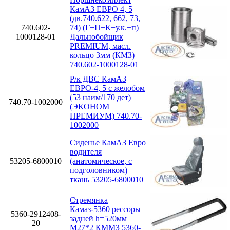
КамАЗ ЕВРО 4, 5
(дв.740.622, 662, 73,
740.602-
74) (Г+П+К+у.к.+п)
1000128-01
Дальнобойщик
PREMIUM, масл.
кольцо 3мм (КМЗ)
740.602-1000128-01
Р/к ДВС КамАЗ
ЕВРО-4, 5 с желобом
(53 наим/170 дет)
740.70-1002000
(ЭКОНОМ
ПРЕМИУМ) 740.70-
1002000
Сиденье КамАЗ Евро
водителя
53205-6800010
(анатомическое, с
подголовником)
ткань 53205-6800010
Стремянка
Камаз-5360 рессоры
5360-2912408-
задней h=520мм
20
М27*2 КММЗ 5360-