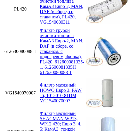
очистки топлива
КамАЗ Евро-2, MAN,
PL420
DAF (в сборе, со
стаканом), PL420,
VG1540080311
Фильтр грубой
очистки топлива
КамАЗ Евро-2, MAN,
DAF (в сборе, со
612630080088-1
стаканом. с
подогревом, фишка),
PL420, 612600081335-
1, 612600081335H
612630080088-1
Фильтр масляный
HOWO Евро 3, FAW
VG1540070007
J6, 1012010-81DM
VG1540070007
Фильтр масляный
SHACMAN WP13,
WP12.430; Eвро 3, 4,
5; КамАЗ, тонкой