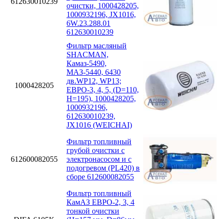
612630010239
очистки, 1000428205,
1000932196, JX1016,
6W.23.288.01
612630010239
Фильтр масляный
SHACMAN,
Камаз-5490,
МАЗ-5440, 6430
дв.WP12, WP13;
1000428205
ЕВРО-3, 4, 5, (D=110,
H=195), 1000428205,
1000932196,
612630010239,
JX1016 (WEICHAI)
Фильтр топливный
грубой очистки с
612600082055
электронасосом и с
подогревом (PL420) в
сборе 612600082055
Фильтр топливный
КамАЗ ЕВРО-2, 3, 4
тонкой очистки