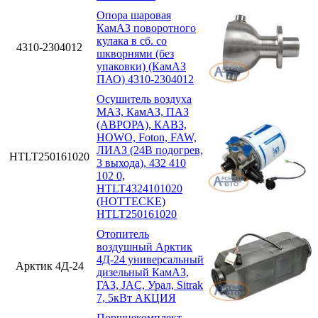
Опора шаровая
КамАЗ поворотного
кулака в сб. со
4310-2304012
шкворнями (без
упаковки) (КамАЗ
ПАО) 4310-2304012
Осушитель воздуха
МАЗ, КамАЗ, ПАЗ
(АВРОРА), КАВЗ,
HOWO, Foton, FAW,
ЛИАЗ (24В подогрев,
HTLT250161020
3 выхода), 432 410
102 0,
HTLT4324101020
(HOTTECKE)
HTLT250161020
Отопитель
воздушный Арктик
4Д-24 универсальный
Арктик 4Д-24
дизельный КамАЗ,
ГАЗ, JAC, Урал, Sitrak
7, 5кВт АКЦИЯ
Поршнекомплект