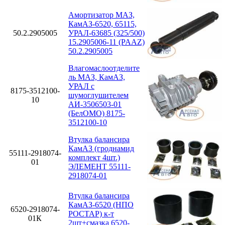
Амортизатор МАЗ,
КамАЗ-6520, 65115,
50.2.2905005
УРАЛ-63685 (325/500)
15.2905006-11 (PAAZ)
50.2.2905005
Влагомаслоотделите
ль МАЗ, КамАЗ,
УРАЛ с
8175-3512100-
шумоглушителем
10
АИ-3506503-01
(БелОМО) 8175-
3512100-10
Втулка балансира
КамАЗ (гроднамид
55111-2918074-
комплект 4шт.)
01
ЭЛЕМЕНТ 55111-
2918074-01
Втулка балансира
КамАЗ-6520 (НПО
6520-2918074-
РОСТАР) к-т
01К
2шт+смазка 6520-