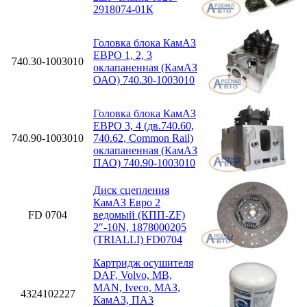
2918074-01К
Головка блока КамАЗ
ЕВРО 1, 2, 3
740.30-1003010
оклапаненная (КамАЗ
ОАО) 740.30-1003010
Головка блока КамАЗ
ЕВРО 3, 4 (дв.740.60,
740.90-1003010
740.62, Common Rail)
оклапаненная (КамАЗ
ПАО) 740.90-1003010
Диск сцепления
КамАЗ Евро 2
FD 0704
ведомый (КПП-ZF)
2″-10N, 1878000205
(TRIALLI) FD0704
Картридж осушителя
DAF, Volvo, MB,
MAN, Iveco, МАЗ,
4324102227
КамАЗ, ПА3