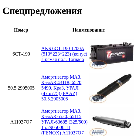
Спецпредложения
Номер
Наименование
АКБ 6СТ-190 1200А
6СТ-190
(513*223*223) (конус)
Прямая пол. Tornado
Амортизатор МАЗ,
КамАЗ-43118, 6520,
50.5.2905005
5490, КраЗ, УРАЛ
(475/775) (PAAZ)
50.5.2905005
Амортизатор МАЗ,
КамАЗ-6520, 65115,
A11037O7
УРАЛ-63685 (325/500)
15.2905006-11
(FENOX) A11037O7