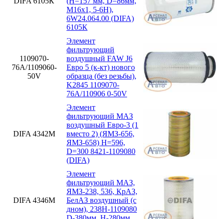
DIFA 6105К
(H=157 мм, D=86мм,
M16x1, 5-6H),
6W24.064.00 (DIFA)
6105К
Элемент
фильтрующий
1109070-
воздушный FAW J6
76А/1109060-
Евро 5 (к-кт) нового
50V
образца (без резьбы),
K2845 1109070-
76А/110906 0-50V
Элемент
фильтрующий МАЗ
воздушный Евро-3 (1
DIFA 4342М
вместо 2) (ЯМЗ-656,
ЯМЗ-658) H=596,
D=300 8421-1109080
(DIFA)
Элемент
фильтрующий МАЗ,
ЯМЗ-238, 536, КрАЗ,
DIFA 4346М
БелАЗ воздушный (с
дном), 238Н-1109080
D-380мм, H-280мм