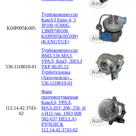
Турбокомпрессор
КамАЗ Евро 4, 5
JP100 (S300G,
K0JP095K005
13809700106,
K0JP095K005/09)
(KANGYUE)
Турбокомпрессор
ЯМЗ-536 МАЗ,
УРАЛ, КраЗ, ЛИАЗ
536.1118010-01
ТКР 80.05.12
Турботехника
(Автодизель) ..
536.1118010-01
Фара
противотуманная
КамАЗ, УРАЛ,
112.14.42.3743-
МАЗ-203; 206; 256, б/
02
л H11 (ан. 1NO 008
582-037 HELLA)
РУДЕНСК
112.14.42.3743-02