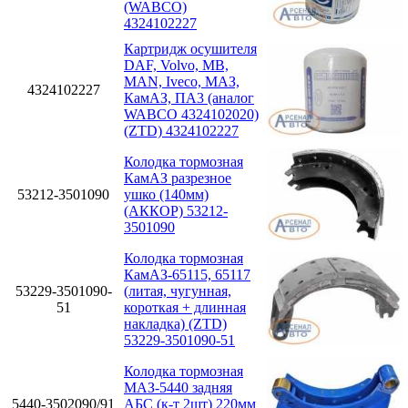
(WABCO)
4324102227
Картридж осушителя
DAF, Volvo, MB,
MAN, Iveco, МАЗ,
4324102227
КамАЗ, ПА3 (аналог
WABCO 4324102020)
(ZTD) 4324102227
Колодка тормозная
КамАЗ разрезное
53212-3501090
ушко (140мм)
(АККОР) 53212-
3501090
Колодка тормозная
КамАЗ-65115, 65117
53229-3501090-
(литая, чугунная,
51
короткая + длинная
накладка) (ZTD)
53229-3501090-51
Колодка тормозная
МАЗ-5440 задняя
5440-3502090/91
АБС (к-т 2шт) 220мм