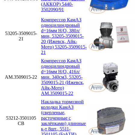
(АККОР) 5440-
3502090/91
Компрессор КамАЗ
одноцилиндровый
d=16мм Н/О, 380л/
53205-3509015-
мин, 53205-3509015-
21
20 (Ижевск, Айк-
Мото) 53205-3509015-
21
Компрессор КамАЗ
одноцилиндровый
d=16мм Н/О, 416л/
АМ.3509015-22
мин. 340см3, 53205-
3509015-21 (Ижевск,
Айк-Мото)
АМ.3509015-22
Накладка тормозной
колодки КамАЗ
(сверленые,
53212-3501105
расточенные с
СВ
заклёпками) длинные
к-т 8шт., 5511-
3501105 (БзАТИ)