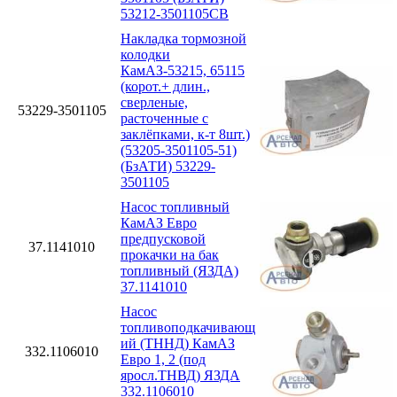
53212-3501105СВ
Накладка тормозной
колодки
КамАЗ-53215, 65115
(корот.+ длин.,
сверленые,
53229-3501105
расточенные с
заклёпками, к-т 8шт.)
(53205-3501105-51)
(БзАТИ) 53229-
3501105
Насос топливный
КамАЗ Евро
предпусковой
37.1141010
прокачки на бак
топливный (ЯЗДА)
37.1141010
Насос
топливоподкачивающ
ий (ТННД) КамАЗ
332.1106010
Евро 1, 2 (под
яросл.ТНВД) ЯЗДА
332.1106010