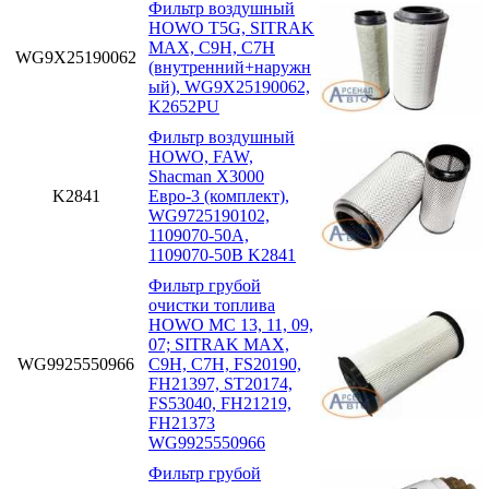
Фильтр воздушный
HOWO T5G, SITRAK
MAX, C9H, C7H
WG9X25190062
(внутренний+наружн
ый), WG9X25190062,
K2652PU
Фильтр воздушный
HOWO, FAW,
Shacman X3000
K2841
Евро-3 (комплект),
WG9725190102,
1109070-50A,
1109070-50B K2841
Фильтр грубой
очистки топлива
HOWO MC 13, 11, 09,
07; SITRAK MAX,
WG9925550966
C9H, C7H, FS20190,
FH21397, ST20174,
FS53040, FH21219,
FH21373
WG9925550966
Фильтр грубой