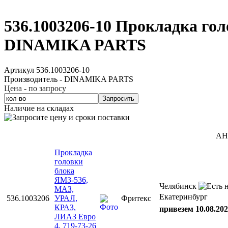
536.1003206-10 Прокладка го
DINAMIKA PARTS
Артикул 536.1003206-10
Производитель - DINAMIKA PARTS
Цена - по запросу
Запросить
Наличие на складах
АН
Прокладка
головки
блока
ЯМЗ-536,
Челябинск
МАЗ,
Екатеринбург
536.1003206
УРАЛ,
Фритекс
КРАЗ,
привезем 10.08.202
ЛИАЗ Евро
4, 719-73-26