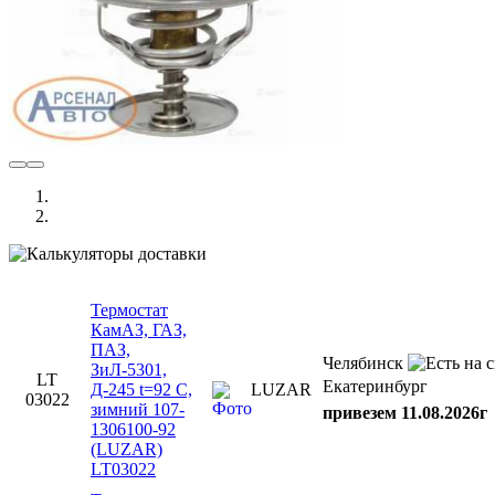
Термостат
КамАЗ, ГАЗ,
ПАЗ,
Челябинск
ЗиЛ-5301,
LT
Екатеринбург
Д-245 t=92 С,
LUZAR
03022
зимний 107-
привезем 11.08.2026г
1306100-92
(LUZAR)
LT03022