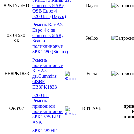
8РК1575 Камаз дв.
8PK1575HD
Cummins 6ISBe,
Dayco
QSB Евро 4
5260381 (Dayco)
Ремень КамАЗ
Евро 4 с дв.
08-01580-
Cummins 6ISB,
Stellox
SX
Scania
поликлиновый
8PK1580 (Stellox)
Ремень
поликлиновый
КамАЗ
EB8PK1833
Espra
дв.Cummins
6ISBE
EB8PK1833
5260381
Ремень
приводной
прив
5260381
BRT ASK
поликлиновой
Е
8PK1575 BRT
прив
ASK
8PK1582HD