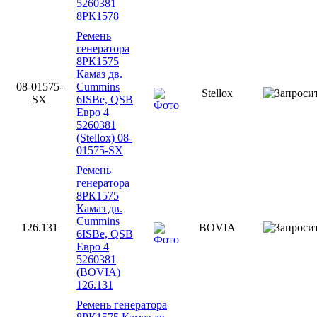
5260381
8РК1578
Ремень
генератора
8РК1575
Камаз дв.
08-01575-
Cummins
Stellox
SX
6ISBe, QSB
Евро 4
5260381
(Stellox) 08-
01575-SX
Ремень
генератора
8РК1575
Камаз дв.
Cummins
126.131
BOVIA
6ISBe, QSB
Евро 4
5260381
(BOVIA)
126.131
Ремень генератора