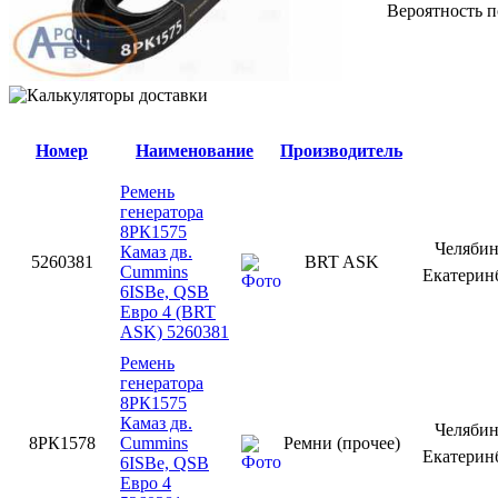
Вероятность п
Номер
Наименование
Производитель
Ремень
генератора
8РК1575
Челяби
Камаз дв.
5260381
BRT ASK
Cummins
Екатерин
6ISBe, QSB
Евро 4 (BRT
ASK) 5260381
Ремень
генератора
8РК1575
Камаз дв.
Челяби
8РК1578
Cummins
Ремни (прочее)
Екатерин
6ISBe, QSB
Евро 4