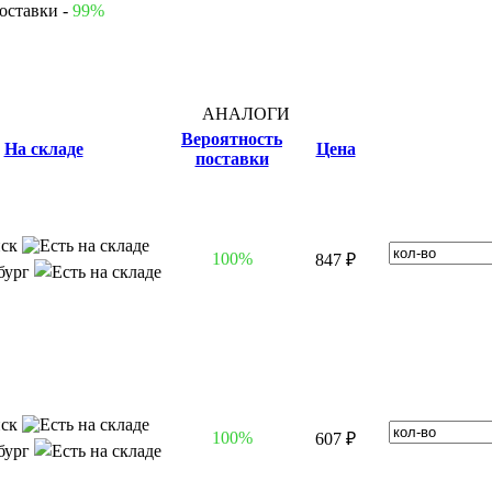
оставки -
99%
АНАЛОГИ
Вероятность
На складе
Цена
поставки
нск
100%
847 ₽
бург
нск
100%
607 ₽
бург