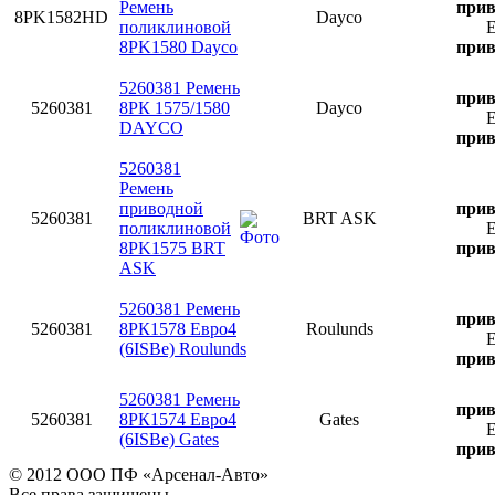
Ремень
прив
8PK1582HD
Dayco
поликлиновой
Е
8PK1580 Dayco
прив
5260381 Ремень
прив
5260381
8РК 1575/1580
Dayco
Е
DAYCO
прив
5260381
Ремень
приводной
прив
5260381
BRT ASK
поликлиновой
Е
8PK1575 BRT
прив
ASK
5260381 Ремень
прив
5260381
8РК1578 Евро4
Roulunds
Е
(6ISBe) Roulunds
прив
5260381 Ремень
прив
5260381
8РК1574 Евро4
Gates
Е
(6ISBe) Gates
прив
© 2012 ООО ПФ «Арсенал-Авто»
Все права защищены.