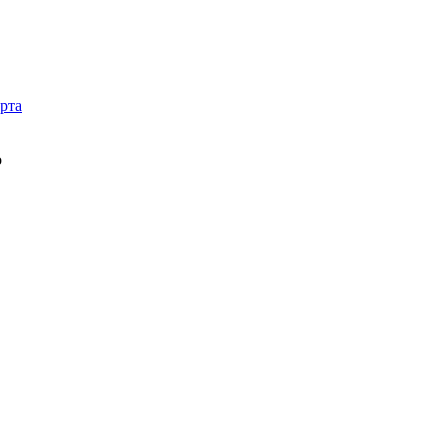
рта
o