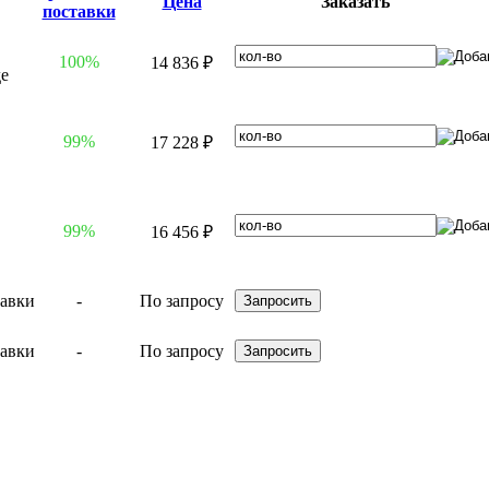
Цена
Заказать
поставки
100%
14 836 ₽
99%
17 228 ₽
99%
16 456 ₽
-
По запросу
-
По запросу