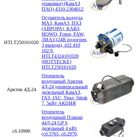
упаковки) (КамАЗ
ПАО) 4310-2304012
Осушитель воздуха
МАЗ, КамАЗ, ПАЗ
(АВРОРА), КАВЗ,
HOWO, Foton, FAW,
ЛИАЗ (24В подогрев,
HTLT250161020
3 выхода), 432 410
102 0,
HTLT4324101020
(HOTTECKE)
HTLT250161020
Отопитель
воздушный Арктик
4Д-24 универсальный
Арктик 4Д-24
дизельный КамАЗ,
ГАЗ, JAC, Урал, Sitrak
7, 5кВт АКЦИЯ
Отопитель
воздушный Планар
44Д-24 GP S
дизельный 4 кВт
сб.10990
(сб.5765, сб.2970,