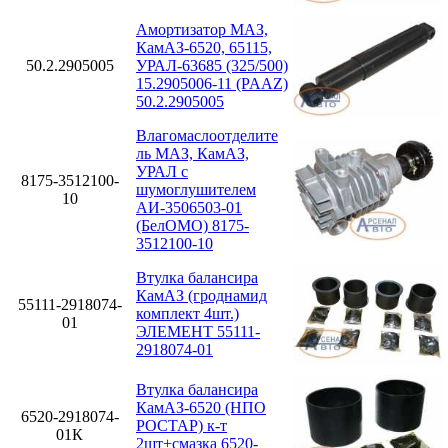
Амортизатор МАЗ,
КамАЗ-6520, 65115,
50.2.2905005
УРАЛ-63685 (325/500)
15.2905006-11 (PAAZ)
50.2.2905005
Влагомаслоотделите
ль МАЗ, КамАЗ,
УРАЛ с
8175-3512100-
шумоглушителем
10
АИ-3506503-01
(БелОМО) 8175-
3512100-10
Втулка балансира
КамАЗ (гроднамид
55111-2918074-
комплект 4шт.)
01
ЭЛЕМЕНТ 55111-
2918074-01
Втулка балансира
КамАЗ-6520 (НПО
6520-2918074-
РОСТАР) к-т
01К
2шт+смазка 6520-