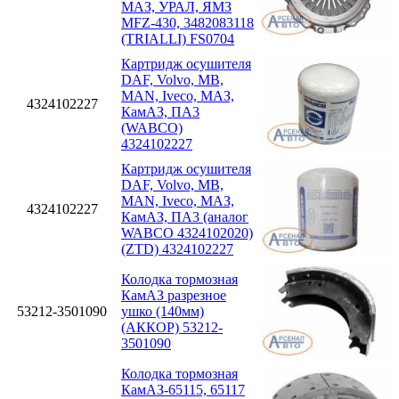
МАЗ, УРАЛ, ЯМЗ
MFZ-430, 3482083118
(TRIALLI) FS0704
Картридж осушителя
DAF, Volvo, MB,
MAN, Iveco, МАЗ,
4324102227
КамАЗ, ПА3
(WABCO)
4324102227
Картридж осушителя
DAF, Volvo, MB,
MAN, Iveco, МАЗ,
4324102227
КамАЗ, ПА3 (аналог
WABCO 4324102020)
(ZTD) 4324102227
Колодка тормозная
КамАЗ разрезное
53212-3501090
ушко (140мм)
(АККОР) 53212-
3501090
Колодка тормозная
КамАЗ-65115, 65117