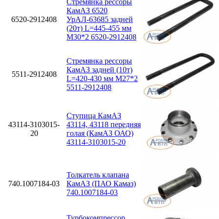
Стремянка рессоры
КамАЗ 6520
6520-2912408
УрАЛ-63685 задней
(20т) L=445-455 мм
М30*2 6520-2912408
Стремянка рессоры
КамАЗ задней (10т)
5511-2912408
L=420-430 мм М27*2
5511-2912408
Ступица КамАЗ
43114-3103015-
43114, 43118 передняя
20
голая (КамАЗ ОАО)
43114-3103015-20
Толкатель клапана
740.1007184-03
КамАЗ (ПАО Камаз)
740.1007184-03
Турбокомпрессор