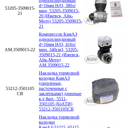
одноцилиндровый
d=16мм Н/О, 380л/
53205-3509015-
мин, 53205-3509015-
21
20 (Ижевск, Айк-
Мото) 53205-3509015-
21
Компрессор КамАЗ
одноцилиндровый
d=16мм Н/О, 416л/
АМ.3509015-22
мин. 340см3, 53205-
3509015-21 (Ижевск,
Айк-Мото)
АМ.3509015-22
Накладка тормозной
колодки КамАЗ
(сверленые,
53212-3501105
расточенные с
СВ
заклёпками) длинные
к-т 8шт., 5511-
3501105 (БзАТИ)
53212-3501105СВ
Накладка тормозной
колодки
КамАЗ-53215, 65115