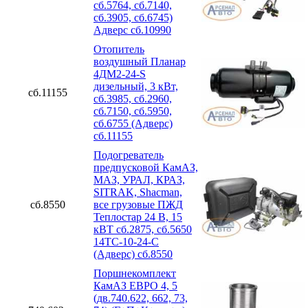
сб.5764, сб.7140,
сб.3905, сб.6745)
Адверс сб.10990
Отопитель
воздушный Планар
4ДМ2-24-S
дизельный, 3 кВт,
сб.11155
сб.3985, сб.2960,
сб.7150, сб.5950,
сб.6755 (Адверс)
сб.11155
Подогреватель
предпусковой КамАЗ,
МАЗ, УРАЛ, КРАЗ,
SITRAK, Shacman,
сб.8550
все грузовые ПЖД
Теплостар 24 В, 15
кВТ сб.2875, сб.5650
14ТС-10-24-С
(Адверс) сб.8550
Поршнекомплект
КамАЗ ЕВРО 4, 5
(дв.740.622, 662, 73,