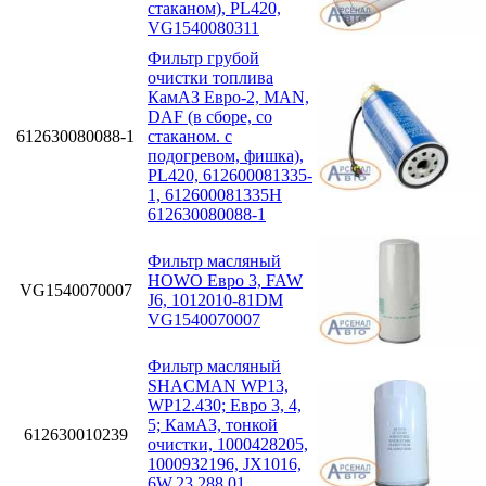
стаканом), PL420,
VG1540080311
Фильтр грубой
очистки топлива
КамАЗ Евро-2, MAN,
DAF (в сборе, со
612630080088-1
стаканом. с
подогревом, фишка),
PL420, 612600081335-
1, 612600081335H
612630080088-1
Фильтр масляный
HOWO Евро 3, FAW
VG1540070007
J6, 1012010-81DM
VG1540070007
Фильтр масляный
SHACMAN WP13,
WP12.430; Eвро 3, 4,
5; КамАЗ, тонкой
612630010239
очистки, 1000428205,
1000932196, JX1016,
6W.23.288.01