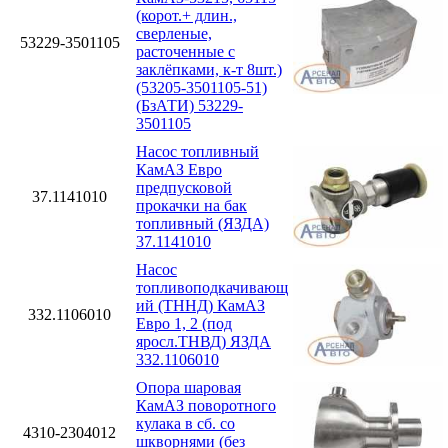
(корот.+ длин.,
сверленые,
53229-3501105
расточенные с
заклёпками, к-т 8шт.)
(53205-3501105-51)
(БзАТИ) 53229-
3501105
Насос топливный
КамАЗ Евро
предпусковой
37.1141010
прокачки на бак
топливный (ЯЗДА)
37.1141010
Насос
топливоподкачивающ
ий (ТННД) КамАЗ
332.1106010
Евро 1, 2 (под
яросл.ТНВД) ЯЗДА
332.1106010
Опора шаровая
КамАЗ поворотного
кулака в сб. со
4310-2304012
шкворнями (без