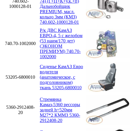
740.602-
74) (Г+П+К+у.к.+п)
1000128-01
Дальнобойщик
PREMIUM, масл.
кольцо 3мм (КМЗ)
740.602-1000128-01
Р/к ДВС КамАЗ
ЕВРО-4, 5 с желобом
(53 наим/170 дет)
740.70-1002000
(ЭКОНОМ
ПРЕМИУМ) 740.70-
1002000
Сиденье КамАЗ Евро
водителя
53205-6800010
(анатомическое, с
подголовником)
ткань 53205-6800010
Стремянка
Камаз-5360 рессоры
5360-2912408-
задней h=520мм
20
М27*2 КММЗ 5360-
2912408-20