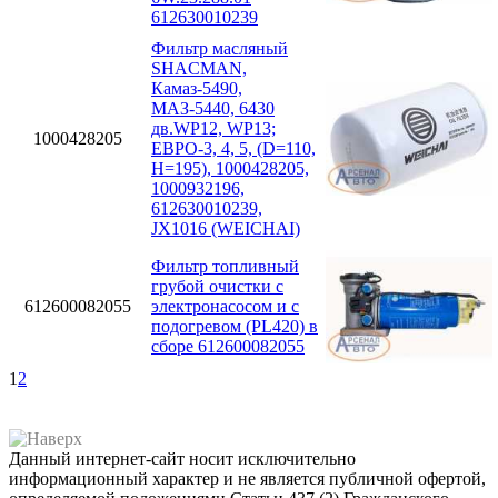
612630010239
Фильтр масляный
SHACMAN,
Камаз-5490,
МАЗ-5440, 6430
дв.WP12, WP13;
1000428205
ЕВРО-3, 4, 5, (D=110,
H=195), 1000428205,
1000932196,
612630010239,
JX1016 (WEICHAI)
Фильтр топливный
грубой очистки с
612600082055
электронасосом и с
подогревом (PL420) в
сборе 612600082055
1
2
Данный интернет-сайт носит исключительно
информационный характер и не является публичной офертой,