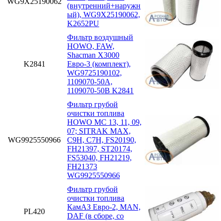
WG9X25190062
(внутренний+наружн
ый), WG9X25190062,
K2652PU
Фильтр воздушный
HOWO, FAW,
Shacman X3000
K2841
Евро-3 (комплект),
WG9725190102,
1109070-50A,
1109070-50B K2841
Фильтр грубой
очистки топлива
HOWO MC 13, 11, 09,
07; SITRAK MAX,
WG9925550966
C9H, C7H, FS20190,
FH21397, ST20174,
FS53040, FH21219,
FH21373
WG9925550966
Фильтр грубой
очистки топлива
КамАЗ Евро-2, MAN,
PL420
DAF (в сборе, со