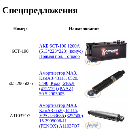
Спецпредложения
Номер
Наименование
АКБ 6СТ-190 1200А
6СТ-190
(513*223*223) (конус)
Прямая пол. Tornado
Амортизатор МАЗ,
КамАЗ-43118, 6520,
50.5.2905005
5490, КраЗ, УРАЛ
(475/775) (PAAZ)
50.5.2905005
Амортизатор МАЗ,
КамАЗ-6520, 65115,
A11037O7
УРАЛ-63685 (325/500)
15.2905006-11
(FENOX) A11037O7