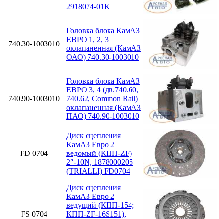
2918074-01К
Головка блока КамАЗ
ЕВРО 1, 2, 3
740.30-1003010
оклапаненная (КамАЗ
ОАО) 740.30-1003010
Головка блока КамАЗ
ЕВРО 3, 4 (дв.740.60,
740.90-1003010
740.62, Common Rail)
оклапаненная (КамАЗ
ПАО) 740.90-1003010
Диск сцепления
КамАЗ Евро 2
FD 0704
ведомый (КПП-ZF)
2″-10N, 1878000205
(TRIALLI) FD0704
Диск сцепления
КамАЗ Евро 2
ведущий (КПП-154;
FS 0704
КПП-ZF-16S151),