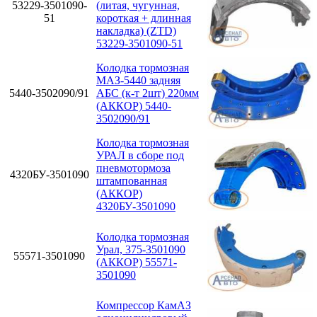
53229-3501090-
(литая, чугунная,
51
короткая + длинная
накладка) (ZTD)
53229-3501090-51
Колодка тормозная
МАЗ-5440 задняя
5440-3502090/91
АБС (к-т 2шт) 220мм
(АККОР) 5440-
3502090/91
Колодка тормозная
УРАЛ в сборе под
пневмотормоза
4320БУ-3501090
штампованная
(АККОР)
4320БУ-3501090
Колодка тормозная
Урал, 375-3501090
55571-3501090
(АККОР) 55571-
3501090
Компрессор КамАЗ