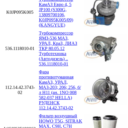
КамАЗ Евро 4, 5
JP100 (S300G,
K0JP095K005
13809700106,
K0JP095K005/09)
(KANGYUE)
Турбокомпрессор
ЯМЗ-536 МАЗ,
УРАЛ, КраЗ, ЛИАЗ
536.1118010-01
ТКР 80.05.12
Турботехника
(Автодизель) ..
536.1118010-01
Фара
противотуманная
КамАЗ, УРАЛ,
112.14.42.3743-
МАЗ-203; 206; 256, б/
02
л H11 (ан. 1NO 008
582-037 HELLA)
РУДЕНСК
112.14.42.3743-02
Фильтр воздушный
HOWO T5G, SITRAK
MAX, C9H, C7H