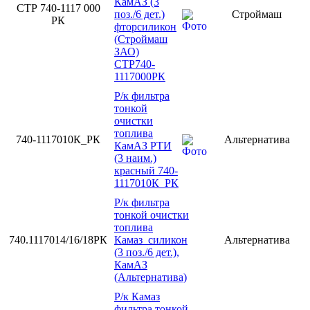
КамАЗ (3
СТР 740-1117 000
поз./6 дет.)
Строймаш
РК
фторсиликон
(Строймаш
ЗАО)
СТР740-
1117000РК
Р/к фильтра
тонкой
очистки
топлива
740-1117010К_РК
Альтернатива
КамАЗ РТИ
(3 наим.)
красный 740-
1117010К_РК
Р/к фильтра
тонкой очистки
топлива
740.1117014/16/18РК
Камаз_силикон
Альтернатива
(3 поз./6 дет.),
КамАЗ
(Альтернатива)
Р/к Камаз
фильтра тонкой