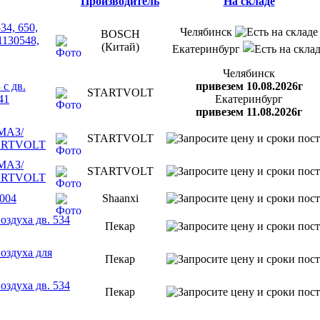
Производитель
На складе
34, 650,
Челябинск
BOSCH
1130548,
(Китай)
Екатеринбург
Челябинск
с дв.
привезем 10.08.2026г
STARTVOLT
41
Екатеринбург
привезем 11.08.2026г
/МАЗ/
STARTVOLT
STARTVOLT
/МАЗ/
STARTVOLT
STARTVOLT
004
Shaanxi
оздуха дв. 534
Пекар
оздуха для
Пекар
оздуха дв. 534
Пекар