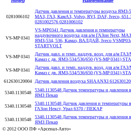
Номер
Наименование
Датчик давления и температуры воздуха ЯМЗ-5
0281006102
МАЗ, ГАЗ, КамАЗ, Volvo, RVI, DAF, Iveco, 651.
0281002576 0281006102
VS-MP0341 Датчик давления и температуры
наддувочного воздуха для а/м ГАЗон Next, МАЗ 
VS-MP 0341
ЯМЗ-534, 536, Камаз, ВАЛДАЙ, Iveco VSMP03
STARTVOLT
Датчик давл. и темп. наддув. возд. для а/м ГАЗ
VS-MP 0341
Камаз с дв. ЯМЗ-534/536/650 (VS-MP 0341) 
Датчик давл. и темп. наддув. возд. для а/м ГАЗ
VS-MP 0341
Камаз с дв. ЯМЗ-534/536/650 (VS-MP 0341) 
612630120004
Датчик давления воздуха SHAANXI 612630120
5340.1130548 Датчик температуры и давления в
5340.1130548
ЯМЗ Пекар
5340.1130548 Датчик давления и температуры в
5340.1130548
ГАЗон Некст, Урал 6370 / ПЕКАР
5340.1130548 Датчик температуры и давления в
5340.1130548
ЯМЗ Пекар
© 2012 ООО ПФ «Арсенал-Авто»