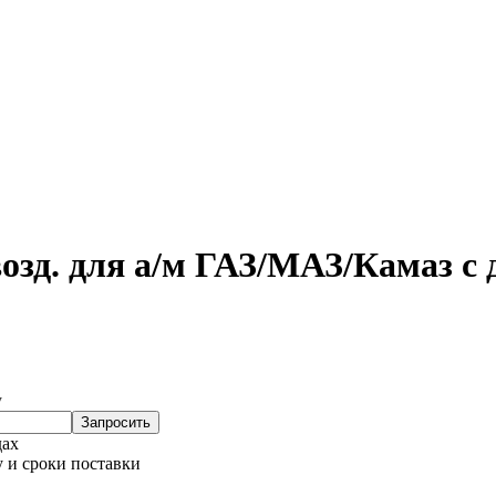
 возд. для а/м ГАЗ/МАЗ/Камаз с
у
Запросить
дах