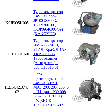
Турбокомпрессор
КамАЗ Евро 4, 5
JP100 (S300G,
K0JP095K005
13809700106,
K0JP095K005/09)
(KANGYUE)
Турбокомпрессор
ЯМЗ-536 МАЗ,
УРАЛ, КраЗ, ЛИАЗ
536.1118010-01
ТКР 80.05.12
Турботехника
(Автодизель) ..
536.1118010-01
Фара
противотуманная
КамАЗ, УРАЛ,
112.14.42.3743-
МАЗ-203; 206; 256, б/
02
л H11 (ан. 1NO 008
582-037 HELLA)
РУДЕНСК
112.14.42.3743-02