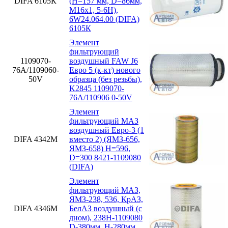
DIFA 6105К
(H=157 мм, D=86мм,
M16x1, 5-6H),
6W24.064.00 (DIFA)
6105К
Элемент
фильтрующий
1109070-
воздушный FAW J6
76А/1109060-
Евро 5 (к-кт) нового
50V
образца (без резьбы),
K2845 1109070-
76А/110906 0-50V
Элемент
фильтрующий МАЗ
воздушный Евро-3 (1
DIFA 4342М
вместо 2) (ЯМЗ-656,
ЯМЗ-658) H=596,
D=300 8421-1109080
(DIFA)
Элемент
фильтрующий МАЗ,
ЯМЗ-238, 536, КрАЗ,
DIFA 4346М
БелАЗ воздушный (с
дном), 238Н-1109080
D-380мм, H-280мм