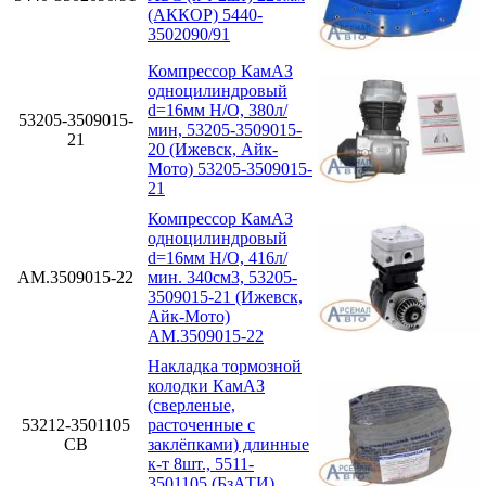
(АККОР) 5440-
3502090/91
Компрессор КамАЗ
одноцилиндровый
d=16мм Н/О, 380л/
53205-3509015-
мин, 53205-3509015-
21
20 (Ижевск, Айк-
Мото) 53205-3509015-
21
Компрессор КамАЗ
одноцилиндровый
d=16мм Н/О, 416л/
АМ.3509015-22
мин. 340см3, 53205-
3509015-21 (Ижевск,
Айк-Мото)
АМ.3509015-22
Накладка тормозной
колодки КамАЗ
(сверленые,
53212-3501105
расточенные с
СВ
заклёпками) длинные
к-т 8шт., 5511-
3501105 (БзАТИ)