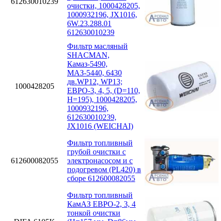
612630010239
очистки, 1000428205,
1000932196, JX1016,
6W.23.288.01
612630010239
Фильтр масляный
SHACMAN,
Камаз-5490,
МАЗ-5440, 6430
дв.WP12, WP13;
1000428205
ЕВРО-3, 4, 5, (D=110,
H=195), 1000428205,
1000932196,
612630010239,
JX1016 (WEICHAI)
Фильтр топливный
грубой очистки с
612600082055
электронасосом и с
подогревом (PL420) в
сборе 612600082055
Фильтр топливный
КамАЗ ЕВРО-2, 3, 4
тонкой очистки