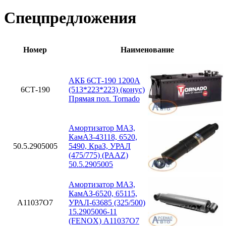
Спецпредложения
Номер
Наименование
АКБ 6СТ-190 1200А
6СТ-190
(513*223*223) (конус)
Прямая пол. Tornado
Амортизатор МАЗ,
КамАЗ-43118, 6520,
50.5.2905005
5490, КраЗ, УРАЛ
(475/775) (PAAZ)
50.5.2905005
Амортизатор МАЗ,
КамАЗ-6520, 65115,
A11037O7
УРАЛ-63685 (325/500)
15.2905006-11
(FENOX) A11037O7