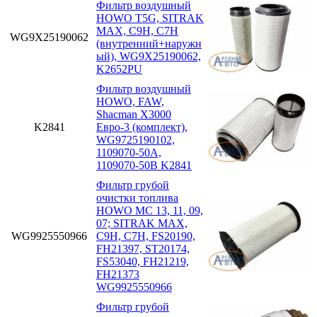
Фильтр воздушный
HOWO T5G, SITRAK
MAX, C9H, C7H
WG9X25190062
(внутренний+наружн
ый), WG9X25190062,
K2652PU
Фильтр воздушный
HOWO, FAW,
Shacman X3000
K2841
Евро-3 (комплект),
WG9725190102,
1109070-50A,
1109070-50B K2841
Фильтр грубой
очистки топлива
HOWO MC 13, 11, 09,
07; SITRAK MAX,
WG9925550966
C9H, C7H, FS20190,
FH21397, ST20174,
FS53040, FH21219,
FH21373
WG9925550966
Фильтр грубой