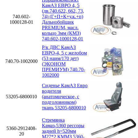
КамАЗ ЕВРО 4, 5
(дв.740.622, 662, 73,
740.602-
74) (Г+П+К+у.к.+п)
1000128-01
Дальнобойщик
PREMIUM, масл.
кольцо 3мм (КМЗ)
740.602-1000128-01
Р/к ДВС КамАЗ
ЕВРО-4, 5 с желобом
(53 наим/170 дет)
740.70-1002000
(ЭКОНОМ
ПРЕМИУМ) 740.70-
1002000
Сиденье КамАЗ Евро
водителя
53205-6800010
(анатомическое, с
подголовником)
ткань 53205-6800010
Стремянка
Камаз-5360 рессоры
5360-2912408-
задней h=520мм
20
М27*2 КММЗ 5360-