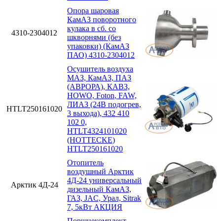
Опора шаровая
КамАЗ поворотного
кулака в сб. со
4310-2304012
шкворнями (без
упаковки) (КамАЗ
ПАО) 4310-2304012
Осушитель воздуха
МАЗ, КамАЗ, ПАЗ
(АВРОРА), КАВЗ,
HOWO, Foton, FAW,
ЛИАЗ (24В подогрев,
HTLT250161020
3 выхода), 432 410
102 0,
HTLT4324101020
(HOTTECKE)
HTLT250161020
Отопитель
воздушный Арктик
4Д-24 универсальный
Арктик 4Д-24
дизельный КамАЗ,
ГАЗ, JAC, Урал, Sitrak
7, 5кВт АКЦИЯ
Поршнекомплект