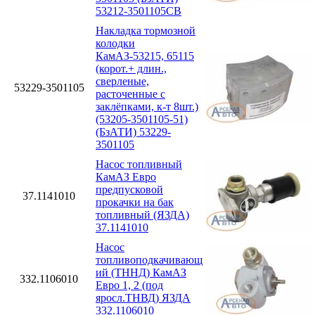
53212-3501105СВ
Накладка тормозной
колодки
КамАЗ-53215, 65115
(корот.+ длин.,
сверленые,
53229-3501105
расточенные с
заклёпками, к-т 8шт.)
(53205-3501105-51)
(БзАТИ) 53229-
3501105
Насос топливный
КамАЗ Евро
предпусковой
37.1141010
прокачки на бак
топливный (ЯЗДА)
37.1141010
Насос
топливоподкачивающ
ий (ТННД) КамАЗ
332.1106010
Евро 1, 2 (под
яросл.ТНВД) ЯЗДА
332.1106010