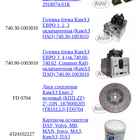
2918074-01К
Головка блока КамАЗ
ЕВРО 1, 2, 3
740.30-1003010
оклапаненная (КамАЗ
ОАО) 740.30-1003010
Головка блока КамАЗ
ЕВРО 3, 4 (дв.740.60,
740.90-1003010
740.62, Common Rail)
оклапаненная (КамАЗ
ПАО) 740.90-1003010
Диск сцепления
КамАЗ Евро 2
FD 0704
ведомый (КПП-ZF)
2″-10N, 1878000205
(TRIALLI) FD0704
Картридж осушителя
DAF, Volvo, MB,
MAN, Iveco, МАЗ,
4324102227
КамАЗ, ПА3