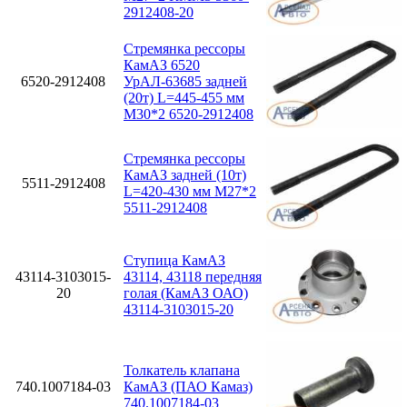
2912408-20
Стремянка рессоры
КамАЗ 6520
6520-2912408
УрАЛ-63685 задней
(20т) L=445-455 мм
М30*2 6520-2912408
Стремянка рессоры
КамАЗ задней (10т)
5511-2912408
L=420-430 мм М27*2
5511-2912408
Ступица КамАЗ
43114-3103015-
43114, 43118 передняя
20
голая (КамАЗ ОАО)
43114-3103015-20
Толкатель клапана
740.1007184-03
КамАЗ (ПАО Камаз)
740.1007184-03