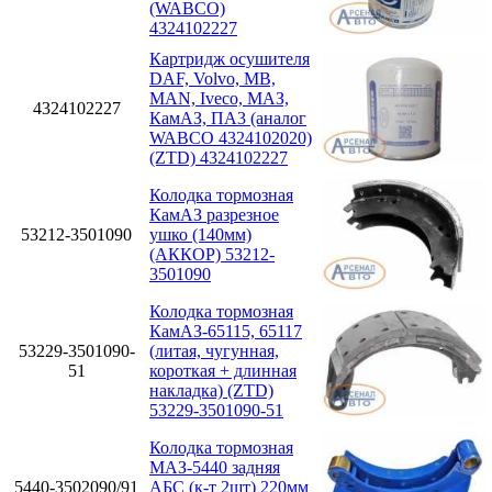
(WABCO)
4324102227
Картридж осушителя
DAF, Volvo, MB,
MAN, Iveco, МАЗ,
4324102227
КамАЗ, ПА3 (аналог
WABCO 4324102020)
(ZTD) 4324102227
Колодка тормозная
КамАЗ разрезное
53212-3501090
ушко (140мм)
(АККОР) 53212-
3501090
Колодка тормозная
КамАЗ-65115, 65117
53229-3501090-
(литая, чугунная,
51
короткая + длинная
накладка) (ZTD)
53229-3501090-51
Колодка тормозная
МАЗ-5440 задняя
5440-3502090/91
АБС (к-т 2шт) 220мм