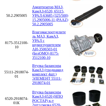
Амортизатор МАЗ,
КамАЗ-6520, 65115,
50.2.2905005
УРАЛ-63685 (325/500)
15.2905006-11 (PAAZ)
50.2.2905005
Влагомаслоотделите
ль МАЗ, КамАЗ,
УРАЛ с
8175-3512100-
шумоглушителем
10
АИ-3506503-01
(БелОМО) 8175-
3512100-10
Втулка балансира
КамАЗ (гроднамид
55111-2918074-
комплект 4шт.)
01
ЭЛЕМЕНТ 55111-
2918074-01
Втулка балансира
КамАЗ-6520 (НПО
6520-2918074-
РОСТАР) к-т
01К
2шт+смазка 6520-