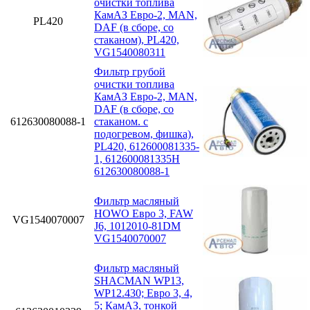
очистки топлива
КамАЗ Евро-2, MAN,
PL420
DAF (в сборе, со
стаканом), PL420,
VG1540080311
Фильтр грубой
очистки топлива
КамАЗ Евро-2, MAN,
DAF (в сборе, со
612630080088-1
стаканом. с
подогревом, фишка),
PL420, 612600081335-
1, 612600081335H
612630080088-1
Фильтр масляный
HOWO Евро 3, FAW
VG1540070007
J6, 1012010-81DM
VG1540070007
Фильтр масляный
SHACMAN WP13,
WP12.430; Eвро 3, 4,
5; КамАЗ, тонкой