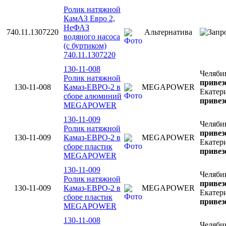
Ролик натяжной
КамАЗ Евро 2,
НеФАЗ
740.11.1307220
Альтернатива
водяного насоса
(с буртиком)
740.11.1307220
130-11-008
Челяби
Ролик натяжной
привез
130-11-008
Камаз-ЕВРО-2 в
MEGAPOWER
Екатер
сборе алюминий
привез
MEGAPOWER
130-11-009
Челяби
Ролик натяжной
привез
130-11-009
Камаз-ЕВРО-2 в
MEGAPOWER
Екатер
сборе пластик
привез
MEGAPOWER
130-11-009
Челяби
Ролик натяжной
привез
130-11-009
Камаз-ЕВРО-2 в
MEGAPOWER
Екатер
сборе пластик
привез
MEGAPOWER
130-11-008
Челяби