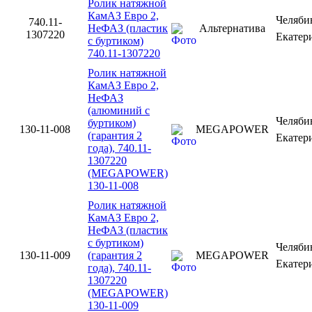
Ролик натяжной
КамАЗ Евро 2,
Челяби
740.11-
НеФАЗ (пластик
Альтернатива
1307220
Екатер
с буртиком)
740.11-1307220
Ролик натяжной
КамАЗ Евро 2,
НеФАЗ
(алюминий с
Челяби
буртиком)
130-11-008
MEGAPOWER
(гарантия 2
Екатер
года), 740.11-
1307220
(MEGAPOWER)
130-11-008
Ролик натяжной
КамАЗ Евро 2,
НеФАЗ (пластик
с буртиком)
Челяби
130-11-009
(гарантия 2
MEGAPOWER
Екатер
года), 740.11-
1307220
(MEGAPOWER)
130-11-009