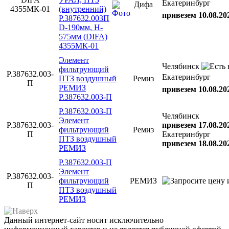
Екатеринбург
Дифа
4355МК-01
(внутренний)
привезем 10.08.20
P.387632.003П
D-190мм, H-
575мм (DIFA)
4355МК-01
Элемент
Челябинск
фильтрующий
Р.387632.003-
Екатеринбург
ПТЗ воздушный
Ремиз
П
РЕМИЗ
привезем 10.08.20
Р.387632.003-П
Р.387632.003-П
Челябинск
Элемент
Р.387632.003-
привезем 17.08.20
фильтрующий
Ремиз
П
Екатеринбург
ПТЗ воздушный
привезем 18.08.20
РЕМИЗ
Р.387632.003-П
Элемент
Р.387632.003-
фильтрующий
РЕМИЗ
П
ПТЗ воздушный
РЕМИЗ
Данный интернет-сайт носит исключительно