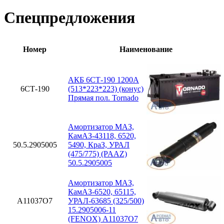
Спецпредложения
Номер
Наименование
АКБ 6СТ-190 1200А
6СТ-190
(513*223*223) (конус)
Прямая пол. Tornado
Амортизатор МАЗ,
КамАЗ-43118, 6520,
50.5.2905005
5490, КраЗ, УРАЛ
(475/775) (PAAZ)
50.5.2905005
Амортизатор МАЗ,
КамАЗ-6520, 65115,
A11037O7
УРАЛ-63685 (325/500)
15.2905006-11
(FENOX) A11037O7