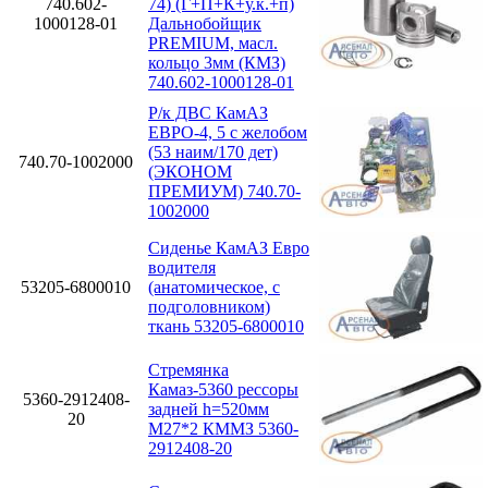
740.602-
74) (Г+П+К+у.к.+п)
1000128-01
Дальнобойщик
PREMIUM, масл.
кольцо 3мм (КМЗ)
740.602-1000128-01
Р/к ДВС КамАЗ
ЕВРО-4, 5 с желобом
(53 наим/170 дет)
740.70-1002000
(ЭКОНОМ
ПРЕМИУМ) 740.70-
1002000
Сиденье КамАЗ Евро
водителя
53205-6800010
(анатомическое, с
подголовником)
ткань 53205-6800010
Стремянка
Камаз-5360 рессоры
5360-2912408-
задней h=520мм
20
М27*2 КММЗ 5360-
2912408-20