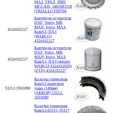
МАЗ, УРАЛ, ЯМЗ
MFZ-430, 3482083118
(TRIALLI) FS0704
Картридж осушителя
DAF, Volvo, MB,
MAN, Iveco, МАЗ,
4324102227
КамАЗ, ПА3
(WABCO)
4324102227
Картридж осушителя
DAF, Volvo, MB,
MAN, Iveco, МАЗ,
4324102227
КамАЗ, ПА3 (аналог
WABCO 4324102020)
(ZTD) 4324102227
Колодка тормозная
КамАЗ разрезное
53212-3501090
ушко (140мм)
(АККОР) 53212-
3501090
Колодка тормозная
КамАЗ-65115, 65117