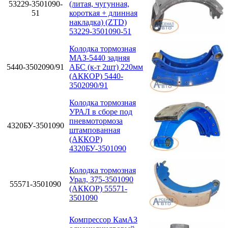
53229-3501090-
(литая, чугунная,
51
короткая + длинная
накладка) (ZTD)
53229-3501090-51
Колодка тормозная
МАЗ-5440 задняя
5440-3502090/91
АБС (к-т 2шт) 220мм
(АККОР) 5440-
3502090/91
Колодка тормозная
УРАЛ в сборе под
пневмотормоза
4320БУ-3501090
штампованная
(АККОР)
4320БУ-3501090
Колодка тормозная
Урал, 375-3501090
55571-3501090
(АККОР) 55571-
3501090
Компрессор КамАЗ