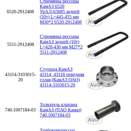
Стремянка рессоры
КамАЗ 6520
6520-2912408
УрАЛ-63685 задней
(20т) L=445-455 мм
М30*2 6520-2912408
Стремянка рессоры
КамАЗ задней (10т)
5511-2912408
L=420-430 мм М27*2
5511-2912408
Ступица КамАЗ
43114-3103015-
43114, 43118 передняя
20
голая (КамАЗ ОАО)
43114-3103015-20
Толкатель клапана
740.1007184-03
КамАЗ (ПАО Камаз)
740.1007184-03
Турбокомпрессор