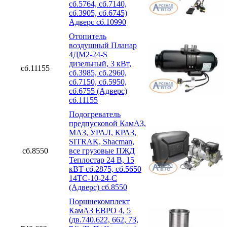
сб.5764, сб.7140,
сб.3905, сб.6745)
Адверс сб.10990
Отопитель
воздушный Планар
4ДМ2-24-S
дизельный, 3 кВт,
сб.11155
сб.3985, сб.2960,
сб.7150, сб.5950,
сб.6755 (Адверс)
сб.11155
Подогреватель
предпусковой КамАЗ,
МАЗ, УРАЛ, КРАЗ,
SITRAK, Shacman,
сб.8550
все грузовые ПЖД
Теплостар 24 В, 15
кВТ сб.2875, сб.5650
14ТС-10-24-С
(Адверс) сб.8550
Поршнекомплект
КамАЗ ЕВРО 4, 5
(дв.740.622, 662, 73,