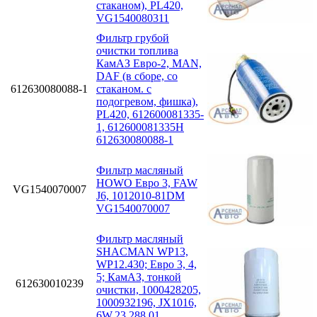
стаканом), PL420,
VG1540080311
Фильтр грубой
очистки топлива
КамАЗ Евро-2, MAN,
DAF (в сборе, со
612630080088-1
стаканом. с
подогревом, фишка),
PL420, 612600081335-
1, 612600081335H
612630080088-1
Фильтр масляный
HOWO Евро 3, FAW
VG1540070007
J6, 1012010-81DM
VG1540070007
Фильтр масляный
SHACMAN WP13,
WP12.430; Eвро 3, 4,
5; КамАЗ, тонкой
612630010239
очистки, 1000428205,
1000932196, JX1016,
6W.23.288.01