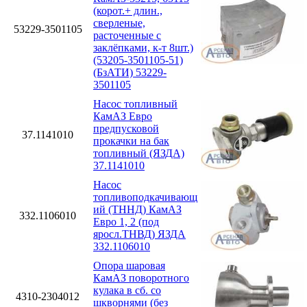
(корот.+ длин.,
сверленые,
53229-3501105
расточенные с
заклёпками, к-т 8шт.)
(53205-3501105-51)
(БзАТИ) 53229-
3501105
Насос топливный
КамАЗ Евро
предпусковой
37.1141010
прокачки на бак
топливный (ЯЗДА)
37.1141010
Насос
топливоподкачивающ
ий (ТННД) КамАЗ
332.1106010
Евро 1, 2 (под
яросл.ТНВД) ЯЗДА
332.1106010
Опора шаровая
КамАЗ поворотного
кулака в сб. со
4310-2304012
шкворнями (без