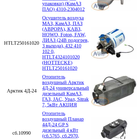
упаковки) (КамАЗ
ПАО) 4310-2304012
Осушитель воздуха
МАЗ, КамАЗ, ПАЗ
(АВРОРА), КАВЗ,
HOWO, Foton, FAW,
ЛИАЗ (24В подогрев,
HTLT250161020
3 выхода), 432 410
102 0,
HTLT4324101020
(HOTTECKE)
HTLT250161020
Отопитель
воздушный Арктик
4Д-24 универсальный
Арктик 4Д-24
дизельный КамАЗ,
ГАЗ, JAC, Урал, Sitrak
7, 5кВт АКЦИЯ
Отопитель
воздушный Планар
44Д-24 GP S
дизельный 4 кВт
сб.10990
(сб.5765, сб.2970,