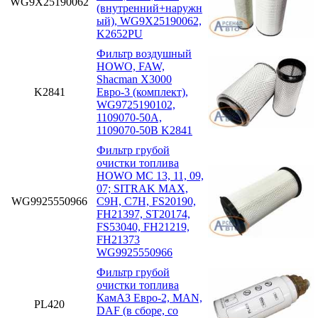
WG9X25190062
(внутренний+наружн
ый), WG9X25190062,
K2652PU
Фильтр воздушный
HOWO, FAW,
Shacman X3000
K2841
Евро-3 (комплект),
WG9725190102,
1109070-50A,
1109070-50B K2841
Фильтр грубой
очистки топлива
HOWO MC 13, 11, 09,
07; SITRAK MAX,
WG9925550966
C9H, C7H, FS20190,
FH21397, ST20174,
FS53040, FH21219,
FH21373
WG9925550966
Фильтр грубой
очистки топлива
КамАЗ Евро-2, MAN,
PL420
DAF (в сборе, со