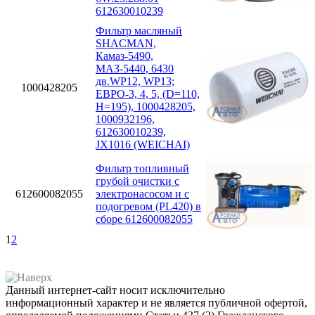
612630010239
Фильтр масляный
SHACMAN,
Камаз-5490,
МАЗ-5440, 6430
дв.WP12, WP13;
1000428205
ЕВРО-3, 4, 5, (D=110,
H=195), 1000428205,
1000932196,
612630010239,
JX1016 (WEICHAI)
Фильтр топливный
грубой очистки с
612600082055
электронасосом и с
подогревом (PL420) в
сборе 612600082055
1
2
Данный интернет-сайт носит исключительно
информационный характер и не является публичной офертой,