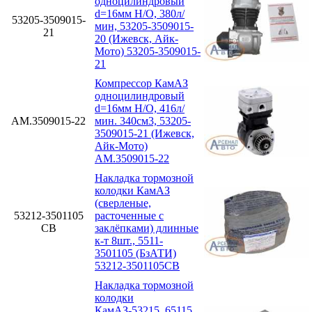
одноцилиндровый
d=16мм Н/О, 380л/
53205-3509015-
мин, 53205-3509015-
21
20 (Ижевск, Айк-
Мото) 53205-3509015-
21
Компрессор КамАЗ
одноцилиндровый
d=16мм Н/О, 416л/
АМ.3509015-22
мин. 340см3, 53205-
3509015-21 (Ижевск,
Айк-Мото)
АМ.3509015-22
Накладка тормозной
колодки КамАЗ
(сверленые,
53212-3501105
расточенные с
СВ
заклёпками) длинные
к-т 8шт., 5511-
3501105 (БзАТИ)
53212-3501105СВ
Накладка тормозной
колодки
КамАЗ-53215, 65115