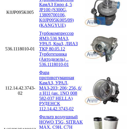
КамАЗ Евро 4, 5
JP100 (S300G,
K0JP095K005
13809700106,
K0JP095K005/09)
(KANGYUE)
Турбокомпрессор
ЯМЗ-536 МАЗ,
УРАЛ, КраЗ, ЛИАЗ
536.1118010-01
ТКР 80.05.12
Турботехника
(Автодизель) ..
536.1118010-01
Фара
противотуманная
КамАЗ, УРАЛ,
112.14.42.3743-
МАЗ-203; 206; 256, б/
02
л H11 (ан. 1NO 008
582-037 HELLA)
РУДЕНСК
112.14.42.3743-02
Фильтр воздушный
HOWO T5G, SITRAK
MAX, C9H, C7H