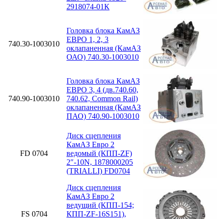
2918074-01К
Головка блока КамАЗ
ЕВРО 1, 2, 3
740.30-1003010
оклапаненная (КамАЗ
ОАО) 740.30-1003010
Головка блока КамАЗ
ЕВРО 3, 4 (дв.740.60,
740.90-1003010
740.62, Common Rail)
оклапаненная (КамАЗ
ПАО) 740.90-1003010
Диск сцепления
КамАЗ Евро 2
FD 0704
ведомый (КПП-ZF)
2″-10N, 1878000205
(TRIALLI) FD0704
Диск сцепления
КамАЗ Евро 2
ведущий (КПП-154;
FS 0704
КПП-ZF-16S151),