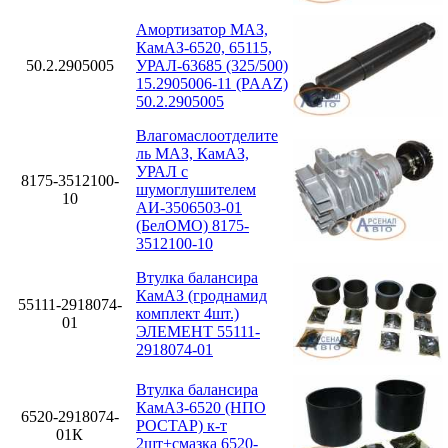
Амортизатор МАЗ,
КамАЗ-6520, 65115,
50.2.2905005
УРАЛ-63685 (325/500)
15.2905006-11 (PAAZ)
50.2.2905005
Влагомаслоотделите
ль МАЗ, КамАЗ,
УРАЛ с
8175-3512100-
шумоглушителем
10
АИ-3506503-01
(БелОМО) 8175-
3512100-10
Втулка балансира
КамАЗ (гроднамид
55111-2918074-
комплект 4шт.)
01
ЭЛЕМЕНТ 55111-
2918074-01
Втулка балансира
КамАЗ-6520 (НПО
6520-2918074-
РОСТАР) к-т
01К
2шт+смазка 6520-