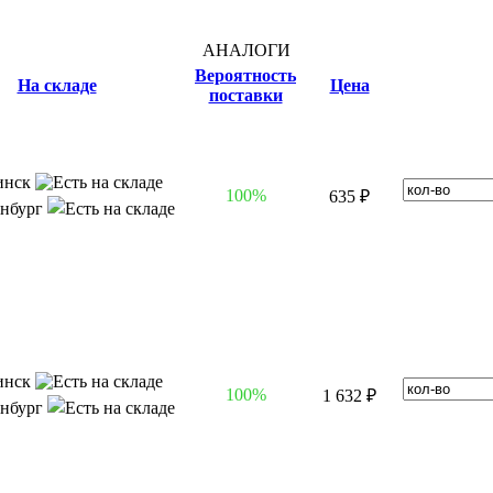
АНАЛОГИ
Вероятность
На складе
Цена
поставки
инск
100%
635 ₽
инбург
инск
100%
1 632 ₽
инбург