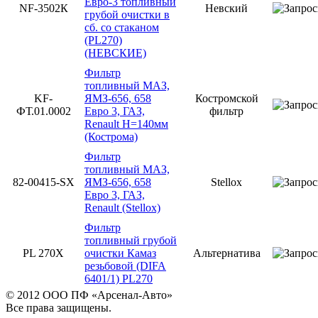
Евро-3 топливный
NF-3502К
Невский
грубой очистки в
сб. со стаканом
(PL270)
(НЕВСКИЕ)
Фильтр
топливный МАЗ,
KF-
ЯМЗ-656, 658
Костромской
ФТ.01.0002
Евро 3, ГАЗ,
фильтр
Renault H=140мм
(Кострома)
Фильтр
топливный МАЗ,
82-00415-SX
ЯМЗ-656, 658
Stellox
Евро 3, ГАЗ,
Renault (Stellox)
Фильтр
топливный грубой
PL 270X
очистки Камаз
Альтернатива
резьбовой (DIFA
6401/1) PL270
© 2012 ООО ПФ «Арсенал-Авто»
Все права защищены.