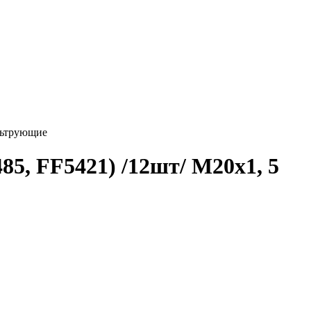
льтрующие
5, FF5421) /12шт/ М20х1, 5