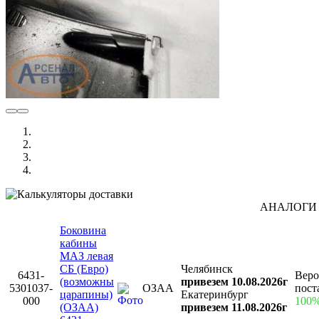
АНАЛОГИ
Боковина
кабины
МАЗ левая
СБ (Евро)
Челябинск
6431-
Веро
(возможны
привезем 10.08.2026г
5301037-
ОЗАА
пост
царапины)
Екатеринбург
000
100
(ОЗАА)
привезем 11.08.2026г