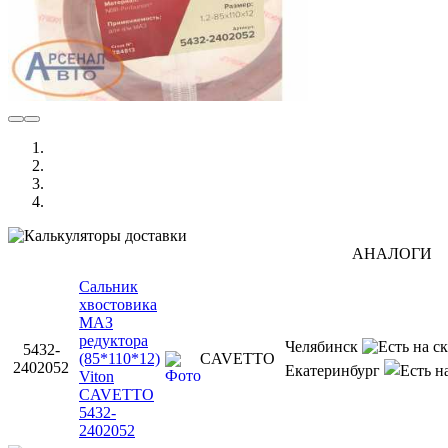
АНАЛОГИ
Сальник
хвостовика
МАЗ
редуктора
Челябинск
5432-
(85*110*12)
CAVETTO
2402052
Екатеринбург
Viton
CAVETTO
5432-
2402052