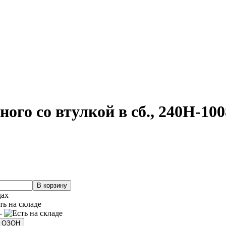
ого со втулкой в сб., 240Н-
дах
 -
а ОЗОН