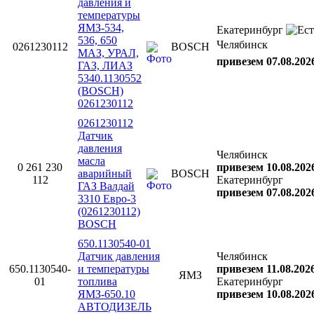
давления и
температуры
ЯМЗ-534,
Екатеринбург
536, 650
Челябинск
0261230112
BOSCH
МАЗ, УРАЛ,
привезем 07.08.202
ГАЗ, ЛИАЗ
5340.1130552
(BOSCH)
0261230112
0261230112
Датчик
давления
Челябинск
масла
0 261 230
привезем 10.08.202
аварийный
BOSCH
112
Екатеринбург
ГАЗ Валдай
привезем 07.08.202
3310 Евро-3
(0261230112)
BOSCH
650.1130540-01
Датчик давления
Челябинск
650.1130540-
и температуры
привезем 11.08.202
ЯМЗ
01
топлива
Екатеринбург
ЯМЗ-650.10
привезем 10.08.202
АВТОДИЗЕЛЬ