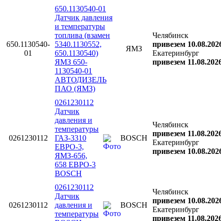
650.1130540-01
Датчик давления
и температуры
топлива (взамен
Челябинск
650.1130540-
5340.1130552,
привезем 10.08.202
ЯМЗ
01
650.1130540)
Екатеринбург
ЯМЗ 650-
привезем 11.08.202
1130540-01
АВТОДИЗЕЛЬ
ПАО (ЯМЗ)
0261230112
Датчик
давления и
Челябинск
температуры
привезем 11.08.202
0261230112
ГАЗ-3310
BOSCH
Екатеринбург
ЕВРО-3,
привезем 10.08.202
ЯМЗ-656,
658 ЕВРО-3
BOSCH
0261230112
Челябинск
Датчик
привезем 10.08.202
0261230112
давления и
BOSCH
Екатеринбург
температуры
привезем 11.08.202