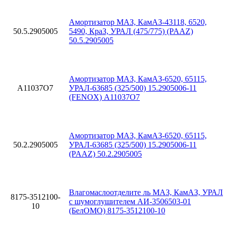
Амортизатор МАЗ, КамАЗ-43118, 6520,
50.5.2905005
5490, КраЗ, УРАЛ (475/775) (PAAZ)
50.5.2905005
Амортизатор МАЗ, КамАЗ-6520, 65115,
A11037O7
УРАЛ-63685 (325/500) 15.2905006-11
(FENOX) A11037O7
Амортизатор МАЗ, КамАЗ-6520, 65115,
50.2.2905005
УРАЛ-63685 (325/500) 15.2905006-11
(PAAZ) 50.2.2905005
Влагомаслоотделите ль МАЗ, КамАЗ, УРАЛ
8175-3512100-
с шумоглушителем АИ-3506503-01
10
(БелОМО) 8175-3512100-10