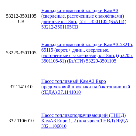
Накладка тормозной колодки КамАЗ
53212-3501105
(сверленые, расточенные с заклёпками)
СВ
длинные к-т 8шт., 5511-3501105 (БзАТИ)
53212-3501105СВ
Накладка тормозной колодки КамАЗ-53215,
65115 (корот.+ длин., сверленые,
53229-3501105
расточенные с заклёпками, к-т 8шт.) (53205-
3501105-51) (БзАТИ) 53229-3501105
Насос топливный КамАЗ Евро
37.1141010
предпусковой прокачки на бак топливный
(ЯЗДА) 37.1141010
Насос топливоподкачивающ ий (ТННД)
332.1106010
КамАЗ Евро 1, 2 (под яросл.ТНВД) ЯЗДА
332.1106010