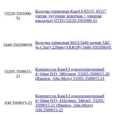
Колодка тормозная КамАЗ-65115, 65117
53229-3501090-
(литая, чугунная, короткая + длинная
51
накладка) (ZTD) 53229-3501090-51
Колодка тормозная МАЗ-5440 задняя АБС
5440-3502090/91
(к-т 2шт) 220мм (АККОР) 5440-3502090/91
Компрессор КамАЗ одноцилиндровый
53205-3509015-
d=16мм Н/О, 380л/мин, 53205-3509015-20
21
(Ижевск, Айк-Мото) 53205-3509015-21
Компрессор КамАЗ одноцилиндровый
d=16мм Н/О, 416л/мин. 340см3, 53205-
АМ.3509015-22
3509015-21 (Ижевск, Айк-Мото)
АМ.3509015-22