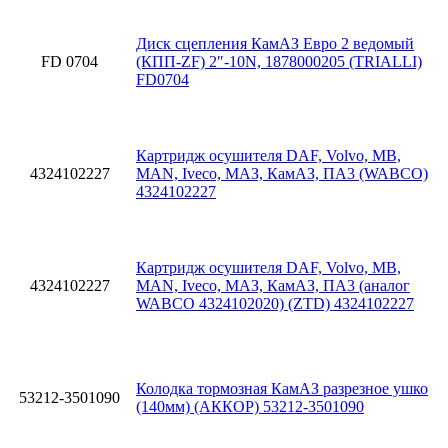
Диск сцепления КамАЗ Евро 2 ведомый
FD 0704
(КПП-ZF) 2″-10N, 1878000205 (TRIALLI)
FD0704
Картридж осушителя DAF, Volvo, MB,
4324102227
MAN, Iveco, МАЗ, КамАЗ, ПА3 (WABCO)
4324102227
Картридж осушителя DAF, Volvo, MB,
4324102227
MAN, Iveco, МАЗ, КамАЗ, ПА3 (аналог
WABCO 4324102020) (ZTD) 4324102227
Колодка тормозная КамАЗ разрезное ушко
53212-3501090
(140мм) (АККОР) 53212-3501090