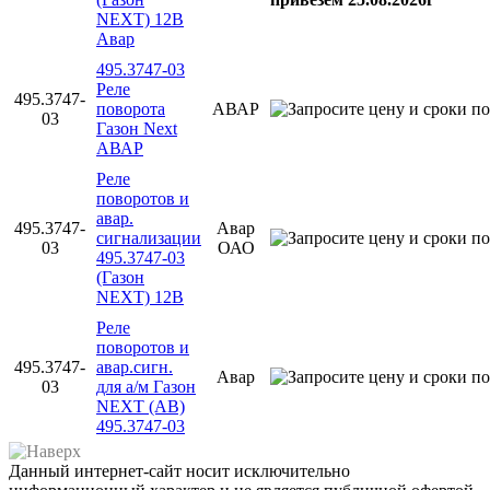
NEXT) 12В
Авар
495.3747-03
Реле
495.3747-
поворота
АВАР
03
Газон Next
АВАР
Реле
поворотов и
авар.
495.3747-
Авар
сигнализации
03
ОАО
495.3747-03
(Газон
NEXT) 12В
Реле
поворотов и
495.3747-
авар.сигн.
Авар
03
для а/м Газон
NEXT (АВ)
495.3747-03
Данный интернет-сайт носит исключительно