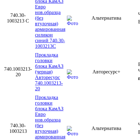
блока КамАЗ
Евро
нов.образца
740.30-
(без
Альтернатива
1003213 С
втулочная)
армированная
силикон
синий 740.30-
1003213С
Прокладка
головки
блока КамАЗ
740.1003213-
(черная)
Авторесурс+
20
Авторесурс
740.1003213-
20
Прокладка
головки
блока КамАЗ
Евро
нов.образца
740.30-
(без
Альтернатива
1003213
втулочная)
армированная