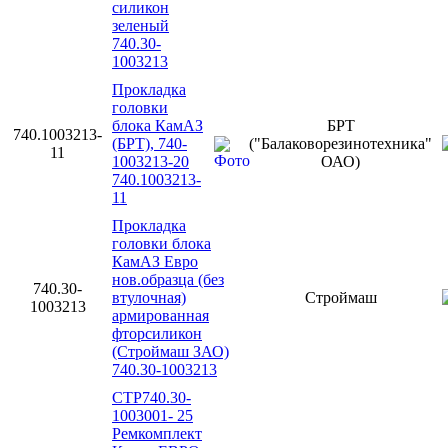
силикон
зеленый
740.30-
1003213
Прокладка
головки
блока КамАЗ
БРТ
740.1003213-
(БРТ), 740-
("Балаковорезинотехника"
11
1003213-20
ОАО)
740.1003213-
11
Прокладка
головки блока
КамАЗ Евро
нов.образца (без
740.30-
втулочная)
Строймаш
1003213
армированная
фторсиликон
(Строймаш ЗАО)
740.30-1003213
СТР740.30-
1003001- 25
Ремкомплект