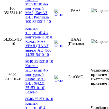
защитный 4-х
100-
контурный
РААЗ
3515511-10
МАЗ, КамАЗ,
ЗИЛ Рославль
100-3515511-10
Клапан
защитный 4-х
контурный ЗИЛ,
14.3515410-
ПААЗ
Камаз, МАЗ,
10
(Полтава)
УРАЛ (ПААЗ)
аналог AE 4603
14.3515410-10
8040-3515310-10
Клапан
защитный 4-х
Челябинск
8040-
контурный
привезем 
БелОМО
3515310-10
Камаз, МАЗ,
Екатеринб
ЗИЛ (64221-
привезем 
3515310-10)
Беломо
8040-3515310-10
Клапан
защитный 4-
Челябинск