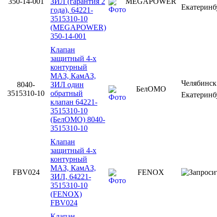
350-14-001
ЗИЛ (гарантия 2
MEGAPOWER
Екатерин
года), 64221-
3515310-10
(MEGAPOWER)
350-14-001
Клапан
защитный 4-х
контурный
МАЗ, КамАЗ,
Челябинс
8040-
ЗИЛ один
БелОМО
3515310-10
обратный
Екатерин
клапан 64221-
3515310-10
(БелОМО) 8040-
3515310-10
Клапан
защитный 4-х
контурный
МАЗ, КамАЗ,
FBV024
FENOX
ЗИЛ, 64221-
3515310-10
(FENOX)
FBV024
Клапан