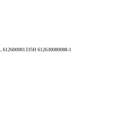
1, 612600081335H 612630080088-1